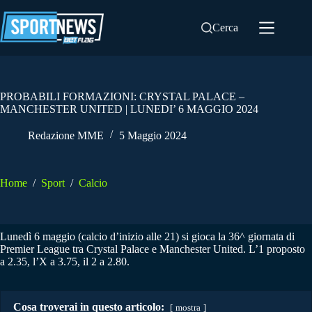
Salta
al
Cerca
contenuto
PROBABILI FORMAZIONI: CRYSTAL PALACE –
MANCHESTER UNITED | LUNEDI’ 6 MAGGIO 2024
Redazione MME
5 Maggio 2024
Home
/
Sport
/
Calcio
Lunedì 6 maggio (calcio d’inizio alle 21) si gioca la 36^ giornata di
Premier League tra Crystal Palace e Manchester United. L’1 proposto
a 2.35, l’X a 3.75, il 2 a 2.80.
Cosa troverai in questo articolo:
mostra