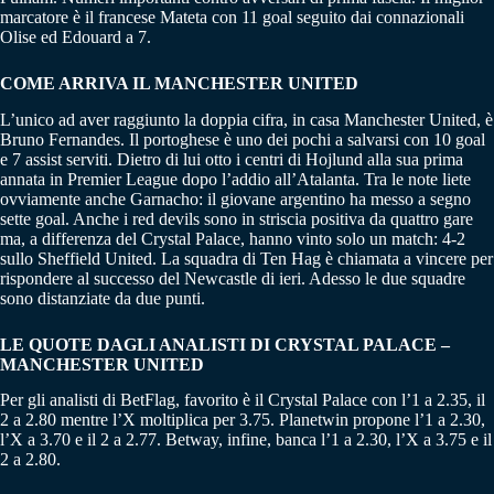
marcatore è il francese Mateta con 11 goal seguito dai connazionali
Olise ed Edouard a 7.
COME ARRIVA IL MANCHESTER UNITED
L’unico ad aver raggiunto la doppia cifra, in casa Manchester United, è
Bruno Fernandes. Il portoghese è uno dei pochi a salvarsi con 10 goal
e 7 assist serviti. Dietro di lui otto i centri di Hojlund alla sua prima
annata in Premier League dopo l’addio all’Atalanta. Tra le note liete
ovviamente anche Garnacho: il giovane argentino ha messo a segno
sette goal. Anche i red devils sono in striscia positiva da quattro gare
ma, a differenza del Crystal Palace, hanno vinto solo un match: 4-2
sullo Sheffield United. La squadra di Ten Hag è chiamata a vincere per
rispondere al successo del Newcastle di ieri. Adesso le due squadre
sono distanziate da due punti.
LE QUOTE DAGLI ANALISTI DI CRYSTAL PALACE –
MANCHESTER UNITED
Per gli analisti di BetFlag, favorito è il Crystal Palace con l’1 a 2.35, il
2 a 2.80 mentre l’X moltiplica per 3.75. Planetwin propone l’1 a 2.30,
l’X a 3.70 e il 2 a 2.77. Betway, infine, banca l’1 a 2.30, l’X a 3.75 e il
2 a 2.80.