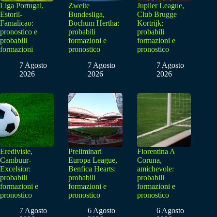
Liga Portugal,
Zweite
Jupiler League,
Estoril-
Bundesliga,
Club Brugge
Famalicao:
Bochum Hertha:
Kortrijk:
pronostico e
probabili
probabili
probabili
formazioni e
formazioni e
formazioni
pronostico
pronostico
7 Agosto
7 Agosto
7 Agosto
2026
2026
2026
Eredivisie,
Preliminari
Fiorentina A
Cambuur-
Europa League,
Coruna,
Excelsior:
Benfica Hearts:
amichevole:
probabili
probabili
probabili
formazioni e
formazioni e
formazioni e
pronostico
pronostico
pronostico
7 Agosto
6 Agosto
6 Agosto