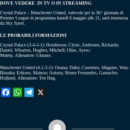
DOVE VEDERE IN TV O IN STREAMING
Crystal Palace – Manchester United, valevole per la 36^ giornata di
Premier League in programma lunedì 6 maggio alle 21, sarà trasmessa
da Sky Sport.
LE PROBABILI FORMAZIONI
Crystal Palace (3-4-2-1): Henderson; Clyne, Andersen, Richards;
Daniel, Wharton, Hughes, Mitchell; Olise, Ayew;
Mateta. Allenatore: Glasner.
Manchester United (4-2-3-1): Onana; Dalot, Casemiro, Maguire, Wan-
Bissaka; Eriksen, Mainoo; Antony, Bruno Fernandes, Garnacho;
Hojlund. Allenatore: Ten Hag.
Fa
W
Te
X
ce
ha
le
bo
ts
gr
ok
A
a
pp
m