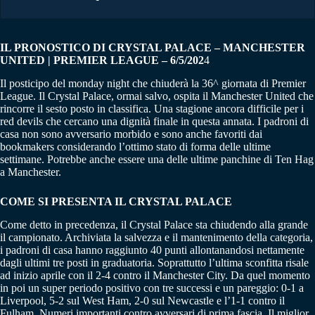
IL PRONOSTICO DI CRYSTAL PALACE – MANCHESTER
UNITED | PREMIER LEAGUE – 6/5/202
4
Il posticipo del monday night che chiuderà la 36^ giornata di Premier
League. Il Crystal Palace, ormai salvo, ospita il Manchester United che
rincorre il sesto posto in classifica. Una stagione ancora difficile per i
red devils che cercano una dignità finale in questa annata. I padroni di
casa non sono avversario morbido e sono anche favoriti dai
bookmakers considerando l’ottimo stato di forma delle ultime
settimane. Potrebbe anche essere una delle ultime panchine di Ten Hag
a Manchester.
COME SI PRESENTA IL CRYSTAL PALACE
Come detto in precedenza, il Crystal Palace sta chiudendo alla grande
il campionato. Archiviata la salvezza e il mantenimento della categoria,
i padroni di casa hanno raggiunto 40 punti allontanandosi nettamente
dagli ultimi tre posti in graduatoria. Soprattutto l’ultima sconfitta risale
ad inizio aprile con il 2-4 contro il Manchester City. Da quel momento
in poi un super periodo positivo con tre successi e un pareggio: 0-1 a
Liverpool, 5-2 sul West Ham, 2-0 sul Newcastle e l’1-1 contro il
Fulham. Numeri importanti contro avversari di prima fascia. Il miglior