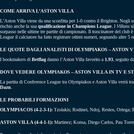
COME ARRIVA L’ASTON VILLA
L’Aston Villa viene da una sconfitta per 1-0 contro il Brighton. Negli ul
rischio anche la sua
qualificazione in Champions League
. I
Villans
si
sorpasso nelle ultime tre partite di campionato. Il trascinatore del club 
League il calciatore ha fatto registrare ottimi numeri, segnando altre 5 r
LE QUOTE DAGLI ANALISTI DI OLYMPIAKOS – ASTON V
I bookmakers di
Betflag
danno l’Aston Villa favorito a
1.93
, seguito 
DOVE VEDERE OLYMPIAKOS – ASTON VILLA IN TV E 
La partita di Conference League tra Olympiakos e Aston Villa verrà tras
Dazn
.
LE PROBABILI FORMAZIONI
OLYMPIACOS (4-2-3-1):
Tzolakis; Rodinei, Ndoj, Restos, Ortega; 
ASTON VILLA (4-4-1-1):
Martinez; Konsa, Diego Carlos, Pau Torre