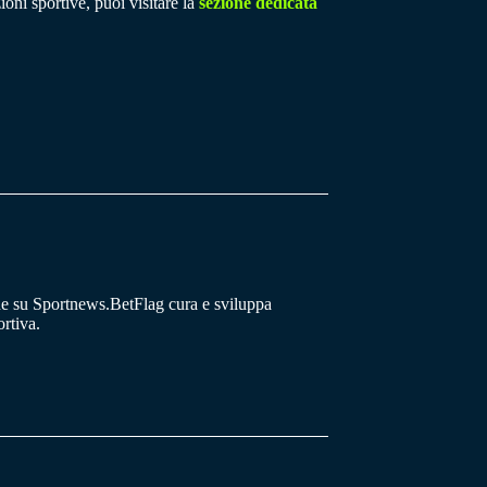
ioni sportive, puoi visitare la
sezione dedicata
he su Sportnews.BetFlag cura e sviluppa
rtiva.