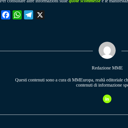
Per consultare altre informazioni sulle
quote scommesse
e le manifestaz
Fa
W
Te
X
ce
ha
le
bo
ts
gr
ok
A
a
pp
m
Redazione MME
Questi contenuti sono a cura di MMEuropa, realtà editoriale c
contenuti di informazione spo