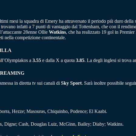
timi mesi la squadra di Emery ha attraversato il periodo più duro della s
 trovano infatti a 7 punti di vantaggio dal Tottenham, che con il rendi
è l’attaccante 28enne Ollie
Watkins
, che ha realizzato 19 gol in Premi
eti nella competizione continentale.
ILLA
dall’Olympiakos a
3.55
e dalla X a quota
3.85
. La degli inglesi si trova
STREAMING
messa in diretta tv sui canali di
Sky Sport
. Sarà inoltre possibile segu
Iborra, Hezze; Masouras, Chiquinho, Podence; El Kaabi.
s, Digne; Cash, Douglas Luiz, McGinn, Bailey; Diaby; Watkins.