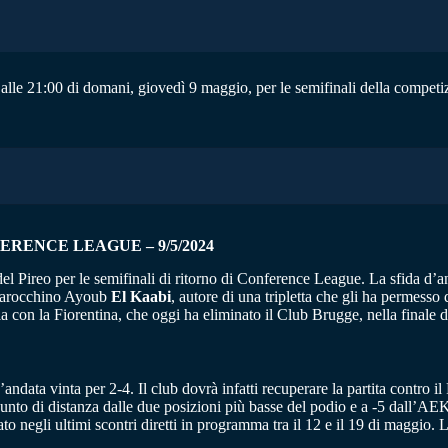
alle 21:00 di domani, giovedì 9 maggio, per le semifinali della competizi
ERENCE LEAGUE – 9/5/2024
el Pireo per le semifinali di ritorno di Conference League. La sfida d’an
l marocchino Ayoub
El Kaabi
, autore di una tripletta che gli ha permesso
ela con la Fiorentina, che oggi ha eliminato il Club Brugge, nella final
’andata vinta per 2-4. Il club dovrà infatti recuperare la partita contro 
unto di distanza dalle due posizioni più basse del podio e a -5 dall’AE
ato negli ultimi scontri diretti in programma tra il 12 e il 19 di maggio