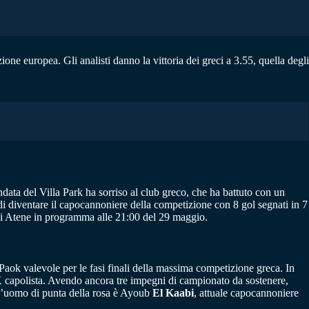
one europea. Gli analisti danno la vittoria dei greci a 3.55, quella degli
data del Villa Park ha sorriso al club greco, che ha battuto con un
 di diventare il capocannoniere della competizione con 8 gol segnati in 7
e di Atene in programma alle 21:00 del 29 maggio.
il Paok valevole per le fasi finali della massima competizione greca. In
K capolista. Avendo ancora tre impegni di campionato da sostenere,
. L’uomo di punta della rosa è Ayoub
El Kaabi
, attuale capocannoniere