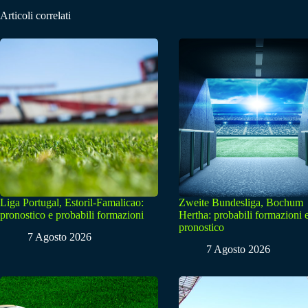
Articoli correlati
Liga Portugal, Estoril-Famalicao:
Zweite Bundesliga, Bochum
pronostico e probabili formazioni
Hertha: probabili formazioni 
pronostico
7 Agosto 2026
7 Agosto 2026