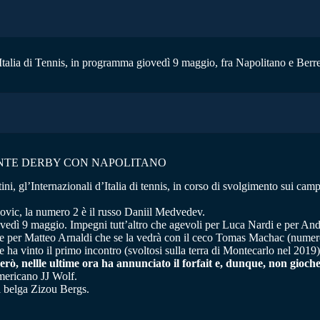
alia di Tennis, in programma giovedì 9 maggio, fra Napolitano e Berrettin
IENTE DERBY CON NAPOLITANO
tini, gl’Internazionali d’Italia di tennis, in corso di svolgimento sui c
kovic, la numero 2 è il russo Daniil Medvedev.
iovedì 9 maggio. Impegni tutt’altro che agevoli per Luca Nardi e per And
e per Matteo Arnaldi che se la vedrà con il ceco Tomas Machac (numero
a vinto il primo incontro (svoltosi sulla terra di Montecarlo nel 2019) p
erò, nellle ultime ora ha annunciato il forfait e, dunque, non gioc
americano JJ Wolf.
il belga Zizou Bergs.