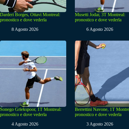
Darderi Borges, Ottavi Montreal:
Musetti Jodar, 3T Montreal:
pronostico e dove vederla
pronostico e dove vederla
8 Agosto 2026
6 Agosto 2026
Sonego Griekspoor, 1T Montreal:
Berrettini Navone, 1T Montre
pronostico e dove vederla
pronostico e dove vederla
4 Agosto 2026
3 Agosto 2026