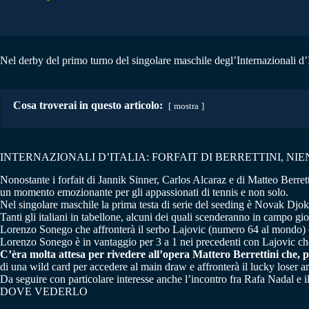
Nel derby del primo turno del singolare maschile degl’Internazionali d’It
Cosa troverai in questo articolo:
mostra
INTERNAZIONALI D’ITALIA: FORFAIT DI BERRETTINI, N
Nonostante i forfait di Jannik Sinner, Carlos Alcaraz e di Matteo Berret
un momento emozionante per gli appassionati di tennis e non solo.
Nel singolare maschile la prima testa di serie del seeding è Novak Djo
Tanti gli italiani in tabellone, alcuni dei quali scenderanno in campo g
Lorenzo Sonego che affronterà il serbo Lajovic (numero 64 al mondo) 
Lorenzo Sonego è in vantaggio per 3 a 1 nei precedenti con Lajovic che h
C’èra molta attesa per rivedere all’opera Mattero Berrettini che, p
di una wild card per accedere al main draw e affronterà il lucky loser 
Da seguire con particolare interesse anche l’incontro fra Rafa Nadal e 
DOVE VEDERLO