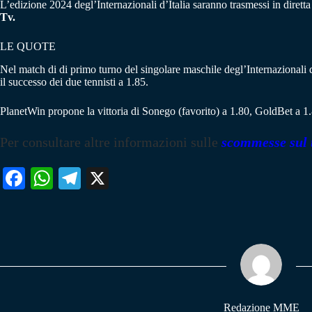
L’edizione 2024 degl’Internazionali d’Italia saranno trasmessi in diretta t
Tv.
LE QUOTE
Nel match di di primo turno del singolare maschile degl’Internazionali
il successo dei due tennisti a 1.85.
PlanetWin propone la vittoria di Sonego (favorito) a 1.80, GoldBet a 1.
Per consultare altre informazioni sulle
scommesse sul 
Fa
W
Te
X
ce
ha
le
bo
ts
gr
ok
A
a
pp
m
Redazione MME