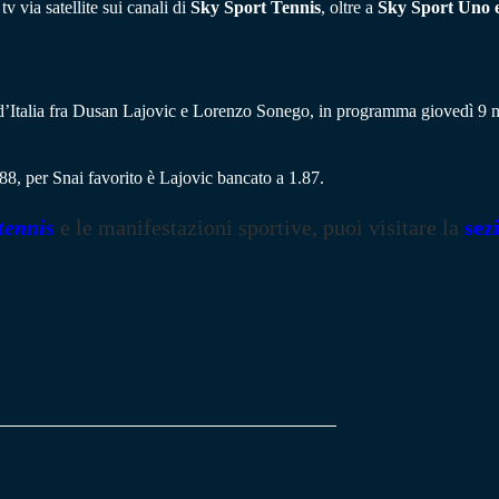
v via satellite sui canali di
Sky Sport Tennis
, oltre a
Sky Sport Uno 
 d’Italia fra Dusan Lajovic e Lorenzo Sonego, in programma giovedì 9 m
88, per Snai favorito è Lajovic bancato a 1.87.
tennis
e le manifestazioni sportive, puoi visitare la
sez