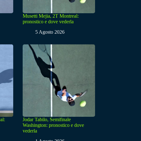
Musetti Mejia, 2T Montreal:
pronostico e dove vederla
5 Agosto 2026
al:
Jodar Tabilo, Semifinale
Washington: pronostico e dove
vederla