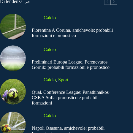
Di tendenza
Calcio
Fiorentina A Coruna, amichevole: probabili
formazioni e pronostico
Calcio
Preliminari Europa League, Ferencvaros
Gornik: probabili formazioni e pronostico
Calcio
,
Sport
Qual. Conference League: Panathinaikos-
CSKA Sofia: pronostico e probabili
formazioni
Calcio
Napoli Osasuna, amichevole: probabili