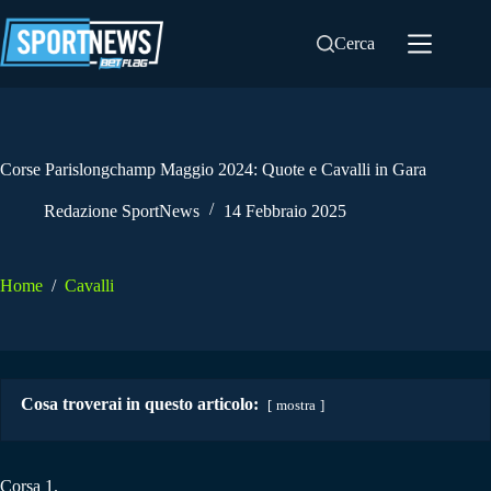
Salta
al
Cerca
contenuto
Corse Parislongchamp Maggio 2024: Quote e Cavalli in Gara
Redazione SportNews
14 Febbraio 2025
Home
/
Cavalli
Cosa troverai in questo articolo:
mostra
Corsa 1.