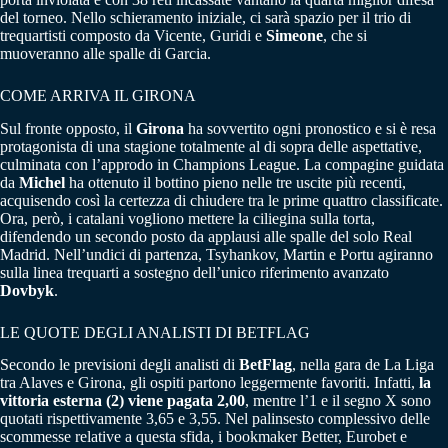
del torneo. Nello schieramento iniziale, ci sarà spazio per il trio di
trequartisti composto da Vicente, Guridi e
Simeone
, che si
muoveranno alle spalle di Garcia.
COME ARRIVA IL GIRONA
Sul fronte opposto, il
Girona
ha sovvertito ogni pronostico e si è resa
protagonista di una stagione totalmente al di sopra delle aspettative,
culminata con l’approdo in Champions League. La compagine guidata
da
Michel
ha ottenuto il bottino pieno nelle tre uscite più recenti,
acquisendo così la certezza di chiudere tra le prime quattro classificate.
Ora, però, i catalani vogliono mettere la ciliegina sulla torta,
difendendo un secondo posto da applausi alle spalle del solo Real
Madrid. Nell’undici di partenza, Tsyhankov, Martin e Portu agiranno
sulla linea trequarti a sostegno dell’unico riferimento avanzato
Dovbyk
.
LE QUOTE DEGLI ANALISTI DI BETFLAG
Secondo le previsioni degli analisti di
BetFlag
, nella gara de La Liga
tra Alaves e Girona, gli ospiti partono leggermente favoriti. Infatti,
la
vittoria esterna (2) viene pagata 2,00
, mentre l’1 e il segno X sono
quotati rispettivamente 3,65 e 3,55. Nel palinsesto complessivo delle
scommesse relative a questa sfida, i bookmaker Better, Eurobet e