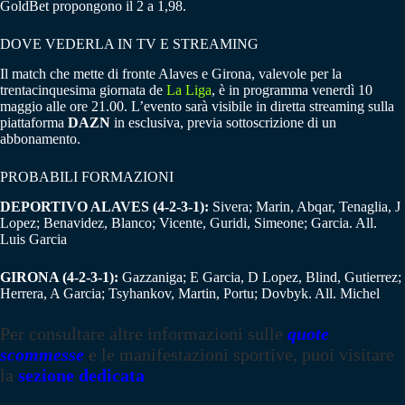
GoldBet propongono il 2 a 1,98.
DOVE VEDERLA IN TV E STREAMING
Il match che mette di fronte Alaves e Girona, valevole per la
trentacinquesima giornata de
La Liga
, è in programma venerdì 10
maggio alle ore 21.00. L’evento sarà visibile in diretta streaming sulla
piattaforma
DAZN
in esclusiva, previa sottoscrizione di un
abbonamento.
PROBABILI FORMAZIONI
DEPORTIVO ALAVES (4-2-3-1):
Sivera; Marin, Abqar, Tenaglia, J
Lopez; Benavidez, Blanco; Vicente, Guridi, Simeone; Garcia. All.
Luis Garcia
GIRONA (4-2-3-1):
Gazzaniga; E Garcia, D Lopez, Blind, Gutierrez;
Herrera, A Garcia; Tsyhankov, Martin, Portu; Dovbyk. All. Michel
Per consultare altre informazioni sulle
quote
scommesse
e le manifestazioni sportive, puoi visitare
la
sezione dedicata