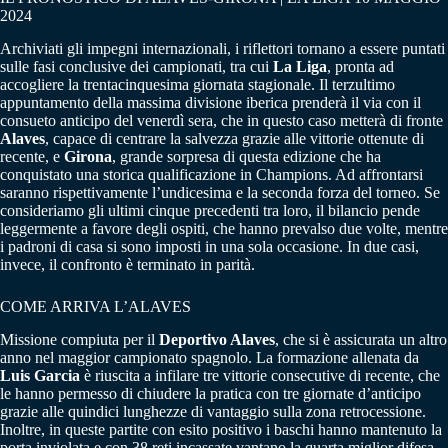
2024
Archiviati gli impegni internazionali, i riflettori tornano a essere puntati
sulle fasi conclusive dei campionati, tra cui
La Liga
, pronta ad
accogliere la trentacinquesima giornata stagionale. Il terzultimo
appuntamento della massima divisione iberica prenderà il via con il
consueto anticipo del venerdì sera, che in questo caso metterà di fronte
Alaves
, capace di centrare la salvezza grazie alle vittorie ottenute di
recente, e
Girona
, grande sorpresa di questa edizione che ha
conquistato una storica qualificazione in Champions. Ad affrontarsi
saranno rispettivamente l’undicesima e la seconda forza del torneo. Se
consideriamo gli ultimi cinque precedenti tra loro, il bilancio pende
leggermente a favore degli ospiti, che hanno prevalso due volte, mentre
i padroni di casa si sono imposti in una sola occasione. In due casi,
invece, il confronto è terminato in parità.
COME ARRIVA L’ALAVES
Missione compiuta per il
Deportivo Alaves
, che si è assicurata un altro
anno nel maggior campionato spagnolo. La formazione allenata da
Luis Garcia
è riuscita a infilare tre vittorie consecutive di recente, che
le hanno permesso di chiudere la pratica con tre giornate d’anticipo
grazie alle quindici lunghezze di vantaggio sulla zona retrocessione.
Inoltre, in queste partite con esito positivo i baschi hanno mantenuto la
porta inviolata e con 38 reti incassate vantano la quarta miglior difesa