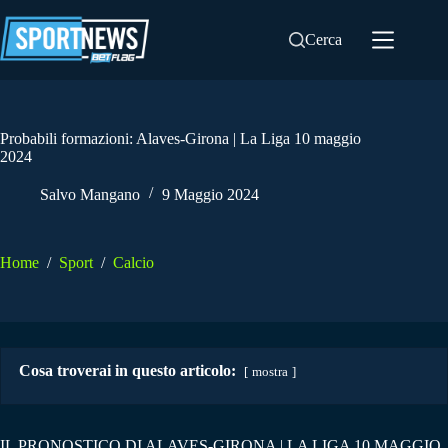
Salta
al
Cerca
contenuto
Probabili formazioni: Alaves-Girona | La Liga 10 maggio
2024
Salvo Mangano
9 Maggio 2024
Home
/
Sport
/
Calcio
Cosa troverai in questo articolo:
mostra
IL PRONOSTICO DI ALAVES-GIRONA | LA LIGA 10 MAGGIO