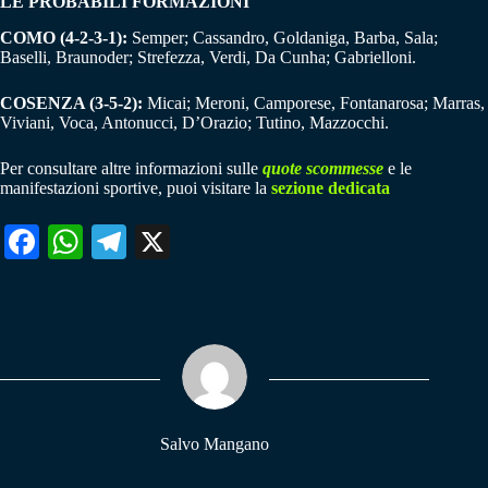
LE PROBABILI FORMAZIONI
COMO (4-2-3-1):
Semper; Cassandro, Goldaniga, Barba, Sala;
Baselli, Braunoder; Strefezza, Verdi, Da Cunha; Gabrielloni.
COSENZA (3-5-2):
Micai; Meroni, Camporese, Fontanarosa; Marras,
Viviani, Voca, Antonucci, D’Orazio; Tutino, Mazzocchi.
Per consultare altre informazioni sulle
quote scommesse
e le
manifestazioni sportive, puoi visitare la
sezione dedicata
Fa
W
Te
X
ce
ha
le
bo
ts
gr
ok
A
a
pp
m
Salvo Mangano