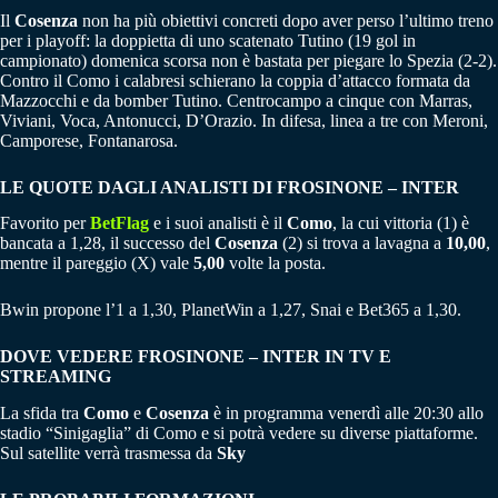
Il
Cosenza
non ha più obiettivi concreti dopo aver perso l’ultimo treno
per i playoff: la doppietta di uno scatenato Tutino (19 gol in
campionato) domenica scorsa non è bastata per piegare lo Spezia (2-2).
Contro il Como i calabresi schierano la coppia d’attacco formata da
Mazzocchi e da bomber Tutino. Centrocampo a cinque con Marras,
Viviani, Voca, Antonucci, D’Orazio. In difesa, linea a tre con Meroni,
Camporese, Fontanarosa.
LE QUOTE DAGLI ANALISTI DI FROSINONE – INTER
Favorito per
BetFlag
e i suoi analisti è il
Como
, la cui vittoria (1) è
bancata a 1,28, il successo del
Cosenza
(2) si trova a lavagna a
10,00
,
mentre il pareggio (X) vale
5,00
volte la posta.
Bwin propone l’1 a 1,30, PlanetWin a 1,27, Snai e Bet365 a 1,30.
DOVE VEDERE FROSINONE – INTER IN TV E
STREAMING
La sfida tra
Como
e
Cosenza
è in programma venerdì alle 20:30 allo
stadio “Sinigaglia” di Como e si potrà vedere su diverse piattaforme.
Sul satellite verrà trasmessa da
Sky