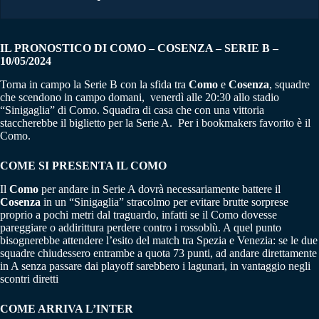
IL PRONOSTICO DI COMO – COSENZA – SERIE B –
10/05/2024
Torna in campo la Serie B con la sfida tra
Como
e
Cosenza
, squadre
che scendono in campo domani, venerdì alle 20:30 allo stadio
“Sinigaglia” di Como. Squadra di casa che con una vittoria
staccherebbe il biglietto per la Serie A. Per i bookmakers favorito è il
Como.
COME SI PRESENTA IL COMO
Il
Como
per andare in Serie A dovrà necessariamente battere il
Cosenza
in un “Sinigaglia” stracolmo per evitare brutte sorprese
proprio a pochi metri dal traguardo, infatti se il Como dovesse
pareggiare o addirittura perdere contro i rossoblù. A quel punto
bisognerebbe attendere l’esito del match tra Spezia e Venezia: se le due
squadre chiudessero entrambe a quota 73 punti, ad andare direttamente
in A senza passare dai playoff sarebbero i lagunari, in vantaggio negli
scontri diretti
COME ARRIVA L’INTER