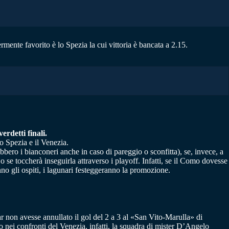
rmente favorito è lo Spezia la cui vittoria è bancata a 2.15.
rdetti finali.
lo Spezia e il Venezia.
bbero i bianconeri anche in caso di pareggio o sconfitta), se, invece, a
o se toccherà inseguirla attraverso i playoff. Infatti, se il Como dovesse
nno gli ospiti, i lagunari festeggeranno la promozione.
ar non avesse annullato il gol del 2 a 3 al «San Vito-Marulla» di
o nei confronti del Venezia, infatti, la squadra di mister D’Angelo