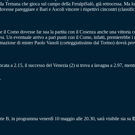
e della Ternana che gioca sul campo della FeralpiSalò, già retrocessa. Ma 
dovesse pareggiare e Bari e Ascoli vincere i rispettivi cincontri (classifi
se il Como dovesse far sua la partita con il Cosenza anche una vittoria c
. Un eventuale arrivo a pari punti con il Como, infatti, premierebbe i ne
mazione di mister Paolo Vanoli (corteggiatissimo dal Torino) dovrà prova
 bancata a 2.15, il successo del Venezia (2) si trova a lavagna a 2.97, ment
.
erie B, in programma venerdì 10 maggio alle 20.30, sarà visibile sia su
D