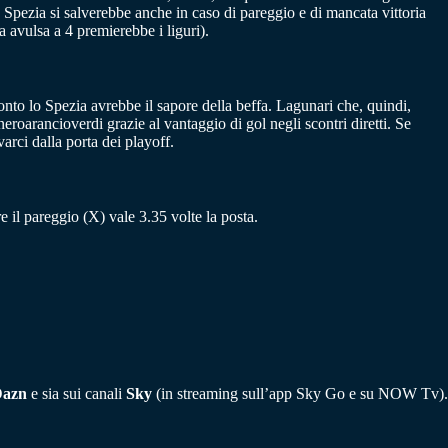
lo Spezia si salverebbe anche in caso di pareggio e di mancata vittoria
ca avulsa a 4 premierebbe i liguri).
onto lo Spezia avrebbe il sapore della beffa. Lagunari che, quindi,
roarancioverdi grazie al vantaggio di gol negli scontri diretti. Se
rci dalla porta dei playoff.
re il pareggio (X) vale 3.35 volte la posta.
azn
e sia sui canali
Sky
(in streaming sull’app Sky Go e su NOW Tv).