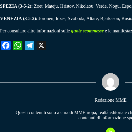
SPEZIA (3-5-2):
Zoet, Mateju, Hristov, Nikolaou, Verde, Nogu, Esposi
VENEZIA (3-5-2):
Joronen; Idzes, Svoboda, Altare; Bjarkason, Busio,
Per consultare altre informazioni sulle
quote scommesse
e le manifestaz
Fa
W
Te
X
ce
ha
le
bo
ts
gr
ok
A
a
pp
m
Redazione MME
Questi contenuti sono a cura di MMEuropa, realtà editoriale c
contenuti di informazione spo