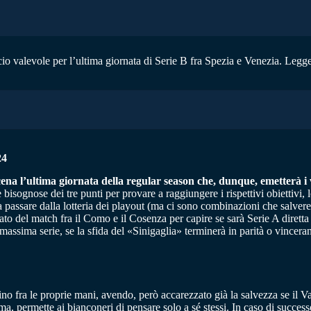
cio valevole per l’ultima giornata di Serie B fra Spezia e Venezia. Legge
24
na l’ultima giornata della regular season che, dunque, emetterà i ve
 bisognose dei tre punti per provare a raggiungere i rispettivi obiettivi, 
a passare dalla lotteria dei playout (ma ci sono combinazioni che salvere
ato del match fra il Como e il Cosenza per capire se sarà Serie A diretta 
 massima serie, se la sfida del «Sinigaglia» terminerà in parità o vincera
no fra le proprie mani, avendo, però accarezzato già la salvezza se il V
a, permette ai bianconeri di pensare solo a sé stessi. In caso di success