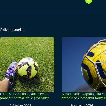
Articoli correlati
Udinese Barcellona, amichevole:
Amichevole, Napoli-Celta Vi
probabili formazioni e pronostico
pronostico e probabili formaz
8 Agosto 2026
8 Agosto 2026