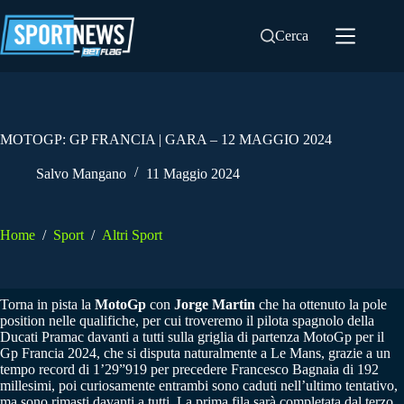
Salta
al
Cerca
contenuto
MOTOGP: GP FRANCIA | GARA – 12 MAGGIO 2024
Salvo Mangano
11 Maggio 2024
Home
/
Sport
/
Altri Sport
Torna in pista la
MotoGp
con
Jorge Martin
che ha ottenuto la pole
position nelle qualifiche, per cui troveremo il pilota spagnolo della
Ducati Pramac davanti a tutti sulla griglia di partenza MotoGp per il
Gp Francia 2024, che si disputa naturalmente a Le Mans, grazie a un
tempo record di 1’29”919 per precedere Francesco Bagnaia di 192
millesimi, poi curiosamente entrambi sono caduti nell’ultimo tentativo,
ma sono rimasti davanti a tutti. La prima fila sarà completata dal terzo