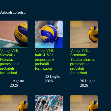
Articoli correlati
Volley VNL,
Volley VNL,
Volley VNL
Slovenia-
Italia-USA:
Femminile,
Polonia:
pronostico e
Turchia-Brasile:
pronostico e
probabili
pronostico e
probabili
formazioni
probabili
formazioni
formazioni
30 Luglio
1 Agosto
2026
26 Luglio
2026
2026