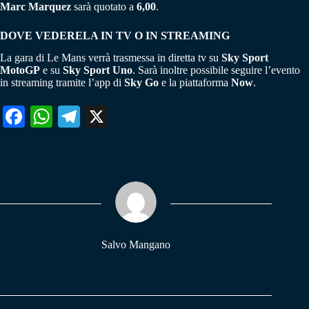
Marc Marquez
sarà quotato a
6,00
.
DOVE VEDERELA IN TV O IN STREAMING
La gara di Le Mans verrà trasmessa in diretta tv su
Sky Sport
MotoGP
e su
Sky Sport Uno
. Sarà inoltre possibile seguire l’evento
in streaming tramite l’app di
Sky Go
e la piattaforma
Now
.
Fa
W
Te
X
ce
ha
le
bo
ts
gr
ok
A
a
pp
m
Salvo Mangano