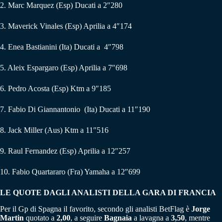
2. Marc Marquez (Esp) Ducati a 2″280
3. Maverick Vinales (Esp) Aprilia a 4″174
4. Enea Bastianini (Ita) Ducati a 4″798
5. Aleix Espargaro (Esp) Aprilia a 7″698
6. Pedro Acosta (Esp) Ktm a 9″185
7. Fabio Di Giannantonio (Ita) Ducati a 11″190
8. Jack Miller (Aus) Ktm a 11″516
9. Raul Fernandez (Esp) Aprilia a 12″257
10. Fabio Quartararo (Fra) Yamaha a 12″699
LE QUOTE DAGLI ANALISTI DELLA GARA DI FRANCIA
Per il Gp di Spagna il favorito, secondo gli analisti BetFlag è
Jorge
Martin
quotato a
2,00
, a seguire
Bagnaia
a lavagna a
3,50
, mentre