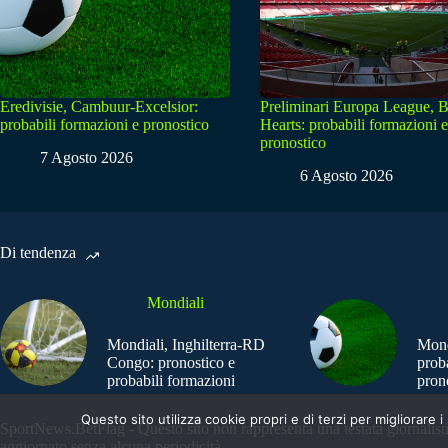
Eredivisie, Cambuur-Excelsior:
Preliminari Europa League, B
probabili formazioni e pronostico
Hearts: probabili formazioni e
pronostico
7 Agosto 2026
6 Agosto 2026
Di tendenza
Mondiali
Mondiali, Inghilterra-RD
Mond
Congo: pronostico e
prob
probabili formazioni
pron
Questo sito utilizza cookie propri e di terzi per migliorar
SportNews.BetFlag - Questo sito non rappresenta una testata giornalist
aggiornato senza alcuna periodicità