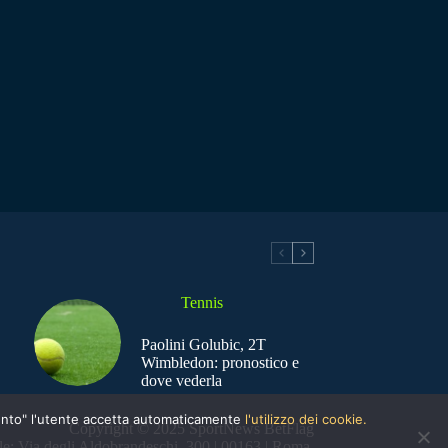
Tennis
Paolini Golubic, 2T
Wimbledon: pronostico e
dove vederla
nsento" l'utente accetta automaticamente
l'utilizzo dei cookie.
Copyright © 2025 SportNews BetFlag
e: Via degli Aldobrandeschi, 300 | 00163 | Roma