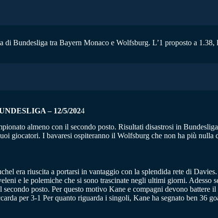
ta di Bundesliga tra Bayern Monaco e Wolfsburg. L’1 proposto a 1.38, l’
DESLIGA – 12/5/202
4
pionato almeno con il secondo posto. Risultati disastrosi in Bundesliga
uoi giocatori. I bavaresi ospiteranno il Wolfsburg che non ha più nulla 
chel era riuscita a portarsi in vantaggio con la splendida rete di Davies.
eleni e le polemiche che si sono trascinate negli ultimi giorni. Adesso 
sso al secondo posto. Per questo motivo Kane e compagni devono battere il
occarda per 3-1 Per quanto riguarda i singoli, Kane ha segnato ben 36 go