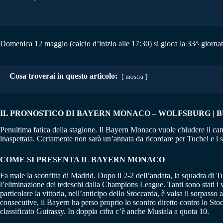
Domenica 12 maggio (calcio d’inizio alle 17:30) si gioca la 33^ giorna
Cosa troverai in questo articolo:
mostra
IL PRONOSTICO DI BAYERN MONACO – WOLFSBURG | BUN
Penultima fatica della stagione. Il Bayern Monaco vuole chiudere il cam
inaspettata. Certamente non sarà un’annata da ricordare per Tuchel e i s
COME SI PRESENTA IL BAYERN MONACO
Fa male la sconfitta di Madrid. Dopo il 2-2 dell’andata, la squadra di Tu
l’eliminazione dei tedeschi dalla Champions League. Tanti sono stati i v
particolare la vittoria, nell’anticipo dello Stoccarda, è valsa il sorpa
consecutive, il Bayern ha perso proprio lo scontro diretto contro lo St
classificato Guirassy. In doppia cifra c’è anche Musiala a quota 10.