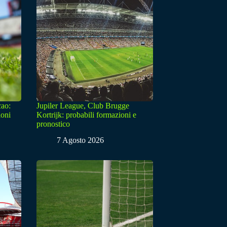
cao:
Jupiler League, Club Brugge
ioni
Kortrijk: probabili formazioni e
pronostico
7 Agosto 2026