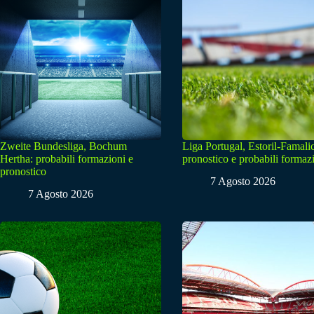
Zweite Bundesliga, Bochum
Liga Portugal, Estoril-Famali
Hertha: probabili formazioni e
pronostico e probabili formaz
pronostico
7 Agosto 2026
7 Agosto 2026