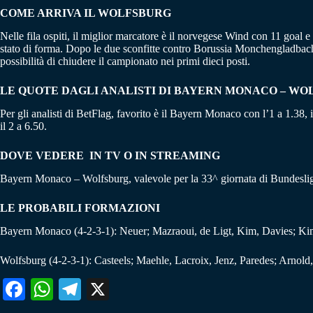
COME ARRIVA IL WOLFSBURG
Nelle fila ospiti, il miglior marcatore è il norvegese Wind con 11 goal 
stato di forma. Dopo le due sconfitte contro Borussia Monchengladbach e
possibilità di chiudere il campionato nei primi dieci posti.
LE QUOTE DAGLI ANALISTI DI BAYERN MONACO – W
Per gli analisti di BetFlag, favorito è il Bayern Monaco con l’1 a 1.38, 
il 2 a 6.50.
DOVE VEDERE IN TV O IN STREAMING
Bayern Monaco – Wolfsburg, valevole per la 33^ giornata di Bundesli
LE PROBABILI FORMAZIONI
Bayern Monaco (4-2-3-1): Neuer; Mazraoui, de Ligt, Kim, Davies; Kim
Wolfsburg (4-2-3-1): Casteels; Maehle, Lacroix, Jenz, Paredes; Arnol
Fa
W
Te
X
ce
ha
le