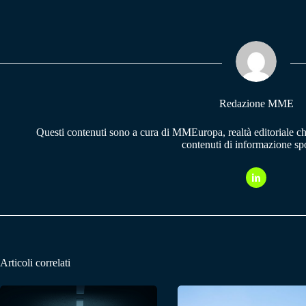
bo
ts
gr
ok
A
a
pp
m
Redazione MME
Questi contenuti sono a cura di MMEuropa, realtà editoriale c
contenuti di informazione spo
Articoli correlati