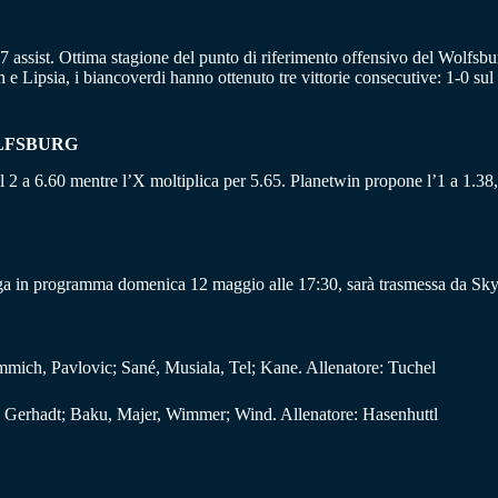
e 7 assist. Ottima stagione del punto di riferimento offensivo del Wolfsb
 Lipsia, i biancoverdi hanno ottenuto tre vittorie consecutive: 1-0 sul
OLFSBURG
il 2 a 6.60 mentre l’X moltiplica per 5.65. Planetwin propone l’1 a 1.38, 
ga in programma domenica 12 maggio alle 17:30, sarà trasmessa da Sky
mich, Pavlovic; Sané, Musiala, Tel; Kane. Allenatore: Tuchel
d, Gerhadt; Baku, Majer, Wimmer; Wind. Allenatore: Hasenhuttl