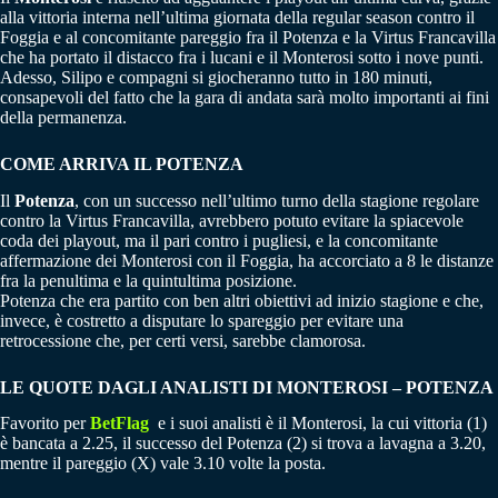
alla vittoria interna nell’ultima giornata della regular season contro il
Foggia e al concomitante pareggio fra il Potenza e la Virtus Francavilla
che ha portato il distacco fra i lucani e il Monterosi sotto i nove punti.
Adesso, Silipo e compagni si giocheranno tutto in 180 minuti,
consapevoli del fatto che la gara di andata sarà molto importanti ai fini
della permanenza.
COME ARRIVA IL POTENZA
Il
Potenza
, con un successo nell’ultimo turno della stagione regolare
contro la Virtus Francavilla, avrebbero potuto evitare la spiacevole
coda dei playout, ma il pari contro i pugliesi, e la concomitante
affermazione dei Monterosi con il Foggia, ha accorciato a 8 le distanze
fra la penultima e la quintultima posizione.
Potenza che era partito con ben altri obiettivi ad inizio stagione e che,
invece, è costretto a disputare lo spareggio per evitare una
retrocessione che, per certi versi, sarebbe clamorosa.
LE QUOTE DAGLI ANALISTI DI MONTEROSI – POTENZA
Favorito per
BetFlag
e i suoi analisti è il Monterosi, la cui vittoria (1)
è bancata a 2.25, il successo del Potenza (2) si trova a lavagna a 3.20,
mentre il pareggio (X) vale 3.10 volte la posta.