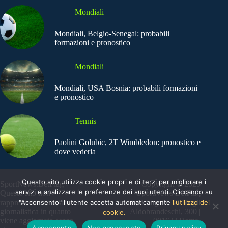
Mondiali
Mondiali, Belgio-Senegal: probabili
formazioni e pronostico
Mondiali
Mondiali, USA Bosnia: probabili formazioni
e pronostico
Tennis
Paolini Golubic, 2T Wimbledon: pronostico e
dove vederla
Questo sito utilizza cookie propri e di terzi per migliorare i
SportNews.BetFlag -
Copyright © 2025
servizi e analizzare le preferenze dei suoi utenti. Cliccando su
Questo sito non
SportNews BetFlag
"Acconsento" l'utente accetta automaticamente
l'utilizzo dei
rappresenta una testata
Sede Legale: Via degli
giornalistica in quanto
Aldobrandeschi, 300 |
cookie.
viene aggiornato senza
00163 | Roma
Acconsento
Non acconsento
Privacy policy