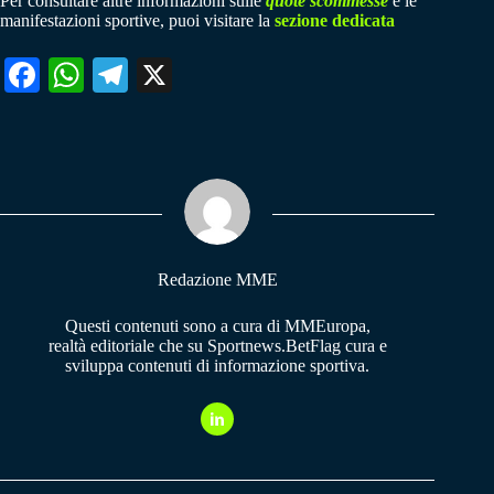
Per consultare altre informazioni sulle
quote scommesse
e le
manifestazioni sportive, puoi visitare la
sezione dedicata
Fa
W
Te
X
ce
ha
le
bo
ts
gr
ok
A
a
pp
m
Redazione MME
Questi contenuti sono a cura di MMEuropa,
realtà editoriale che su Sportnews.BetFlag cura e
sviluppa contenuti di informazione sportiva.