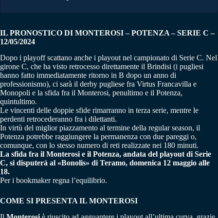
IL PRONOSTICO DI MONTEROSI – POTENZA – SERIE C –
12/05/2024
Dopo i playoff scattano anche i playout nel campionato di Serie C. Nel
girone C, che ha visto retrocesso direttamente il Brindisi (i pugliesi
hanno fatto immediatamente ritorno in B dopo un anno di
professionismo), ci sarà il derby pugliese fra Virtus Francavilla e
Monopoli e la sfida fra il Monterosi, penultimo e il Potenza,
quintultimo.
Le vincenti delle doppie sfide rimarranno in terza serie, mentre le
perdenti retrocederanno fra i dilettanti.
In virtù del miglior piazzamento al termine della regular season, il
Potenza potrebbe raggiungere la permanenza con due pareggi o,
comunque, con lo stesso numero di reti realizzate nei 180 minuti.
La sfida fra il Monterosi e il Potenza, andata del playout di Serie
C, si disputerà al «Bonolis» di Teramo, domenica 12 maggio alle
18.
Per i bookmaker regna l’equilibrio.
COME SI PRESENTA IL MONTEROSI
Il
Monterosi
è riuscito ad agguantere i playout all’ultima curva, grazie