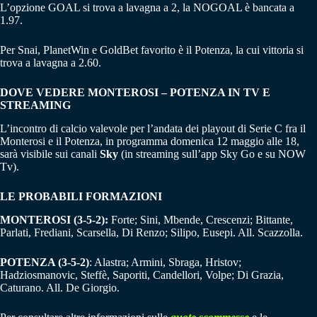
L’opzione GOAL si trova a lavagna a 2, la NOGOAL è bancata a
1.97.
Per Snai, PlanetWin e GoldBet favorito è il Potenza, la cui vittoria si
trova a lavagna a 2.60.
DOVE VEDERE MONTEROSI – POTENZA IN TV E
STREAMING
L’incontro di calcio valevole per l’andata dei playout di Serie C fra il
Monterosi e il Potenza, in programma domenica 12 maggio alle 18,
sarà visibile sui canali
Sky
(in streaming sull’app Sky Go e su NOW
Tv).
LE PROBABILI FORMAZIONI
MONTEROSI (3-5-2):
Forte; Sini, Mbende, Crescenzi; Bittante,
Parlati, Frediani, Scarsella, Di Renzo; Silipo, Eusepi. All. Scazzolla.
POTENZA (3-5-2)
: Alastra; Armini, Sbraga, Hristov;
Hadziosmanovic, Steffè, Saporiti, Candellori, Volpe; Di Grazia,
Caturano. All. De Giorgio.