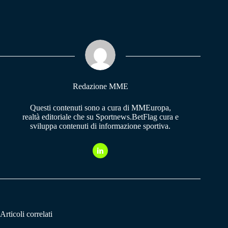
ce
ha
le
bo
ts
gr
ok
A
a
pp
m
Redazione MME
Questi contenuti sono a cura di MMEuropa,
realtà editoriale che su Sportnews.BetFlag cura e
sviluppa contenuti di informazione sportiva.
Articoli correlati