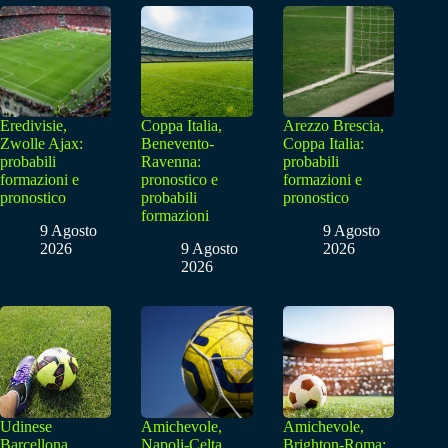
Eredivisie,
Coppa Italia,
Arezzo Brescia,
Zwolle Ajax:
Benevento-
Coppa Italia:
probabili
Ravenna:
probabili
formazioni e
pronostico e
formazioni e
pronostico
probabili
pronostico
formazioni
9 Agosto
9 Agosto
2026
9 Agosto
2026
2026
Udinese
Amichevole,
Amichevole,
Barcellona,
Napoli-Celta
Brighton-Roma: