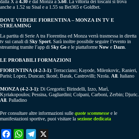
dalla X a
4.30
e dal Monza a
5.60
. La vittoria dei toscani si trova
anche a 1.52 su Sisal e a 1.55 su Bet365 e Goldbet.
DOVE VEDERE FIORENTINA – MONZA IN TV E
STREAMING
La partita di Serie A tra Fiorentina ed Monza verrà trasmessa in diretta
tv sui canali di
Sky Sport
. Sarà inoltre possibile seguire l’evento in
streaming tramite l’app di
Sky Go
e le piattaforme
Now
e
Dazn
.
LE PROBABILI FORMAZIONI
FIORENTINA (4-2-3-1)
: Terracciano; Kayode, Milenkovic, Ranieri,
Parisi; Lopez, Duncan; Ikoné, Barak, Castrovilli; Nzola.
All
. Italiano
MONZA (4-2-3-1)
: Di Gregorio; Birindelli, Izzo, Marì,
Kyriakopoulos; Pessina, Gagliardini; Colpani, Carboni, Zerbin; Djuric.
All
. Palladino
Per consultare altre informazioni sulle
quote scommesse
e le
manifestazioni sportive, puoi visitare la
sezione dedicata
Fa
W
Te
X