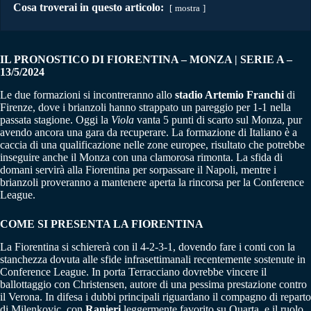
Cosa troverai in questo articolo:
mostra
IL PRONOSTICO DI FIORENTINA – MONZA | SERIE A –
13/5/2024
Le due formazioni si incontreranno allo
stadio Artemio Franchi
di
Firenze, dove i brianzoli hanno strappato un pareggio per 1-1 nella
passata stagione. Oggi la
Viola
vanta 5 punti di scarto sul Monza, pur
avendo ancora una gara da recuperare. La formazione di Italiano è a
caccia di una qualificazione nelle zone europee, risultato che potrebbe
inseguire anche il Monza con una clamorosa rimonta. La sfida di
domani servirà alla Fiorentina per sorpassare il Napoli, mentre i
brianzoli proveranno a mantenere aperta la rincorsa per la Conference
League.
COME SI PRESENTA LA FIORENTINA
La Fiorentina si schiererà con il 4-2-3-1, dovendo fare i conti con la
stanchezza dovuta alle sfide infrasettimanali recentemente sostenute in
Conference League. In porta Terracciano dovrebbe vincere il
ballottaggio con Christensen, autore di una pessima prestazione contro
il Verona. In difesa i dubbi principali riguardano il compagno di reparto
di Milenkovic, con
Ranieri
leggermente favorito su Quarta, e il ruolo