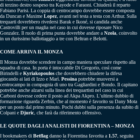
di terzino destro sospeso tra Kayode e Faraoni. Chiuderà il reparto
Fabiano Parisi. La coppia di centrocampo dovrebbe essere composta
da Duncan e Maxime
Lopez
, avanti nel testa a testa con Arthur. Sulla
trequarti dovrebbero rivedersi Barak e Ikoné, si candida anche
Castrovilli per un maglia nel caso in cui dovesse riposare Nico
Gonzalez. Il ruolo di prima punta dovrebbe andare a
Nzola
, coinvolto
in un durissimo ballottaggio a tre con Beltran e Belotti.
COME ARRIVA IL MONZA
Il Monza dovrebbe scendere in campo maniera speculare rispetto alla
squadra di casa. In porta è intoccabile Di Gregorio, così come
Birindelli e
Kyriakopoulos
che dovrebbero chiudere la difesa
giocando ai lati di Izzo e Marì.
Pessina
potrebbe muoversi a
centrocampo in compagnia di uno tra Gagliardini e Bondo. Il capitano
potrebbe anche alzarsi sulla linea dei trequartisti nel caso in cui
Carboni dovesse cedere il posto ad Akpa Akpro. L’ultimo dubbio di
formazione riguarda Zerbin, che al momento è favorito su Dany Mota
per un posto dal primo minuto. Pochi dubbi sulla presenza da subito di
Colpani e
Djuric
, che farà da riferimento offensivo.
LE QUOTE DAGLI ANALISTI DI FIORENTINA – MONZA
I bookmakers di
Betflag
danno la Fiorentina favorita a
1.57
, seguita