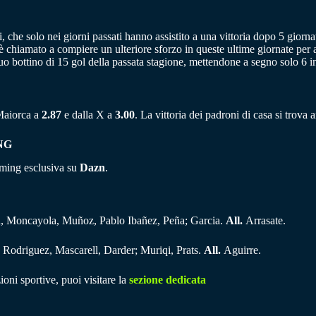
i, che solo nei giorni passati hanno assistito a una vittoria dopo 5 giorn
b è chiamato a compiere un ulteriore sforzo in queste ultime giornate per
suo bottino di 15 gol della passata stagione, mettendone a segno solo 6 i
 Maiorca a
2.87
e dalla X a
3.00
. La vittoria dei padroni di casa si trov
NG
eaming esclusiva su
Dazn
.
a, Moncayola, Muñoz, Pablo Ibañez, Peña; Garcia.
All.
Arrasate.
; Rodriguez, Mascarell, Darder; Muriqi, Prats.
All.
Aguirre.
ioni sportive, puoi visitare la
sezione dedicata