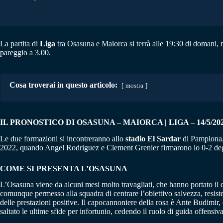
La partita di
Liga
tra Osasuna e Maiorca si terrà alle 19:30 di domani, m
pareggio a 3.00.
Cosa troverai in questo articolo:
mostra
IL PRONOSTICO DI OSASUNA – MAIORCA | LIGA – 14/5/20
Le due formazioni si incontreranno allo
stadio El Sardar
di Pamplona, 
2022, quando Angel Rodriguez e Clement Grenier firmarono lo 0-2 degli 
COME SI PRESENTA L’OSASUNA
L’Osasuna viene da alcuni mesi molto travagliati, che hanno portato il 
comunque permesso alla squadra di centrare l’obiettivo salvezza, resis
delle prestazioni positive. Il capocannoniere della rosa è Ante Budimir, 
saltato le ultime sfide per infortunio, cedendo il ruolo di guida offensi