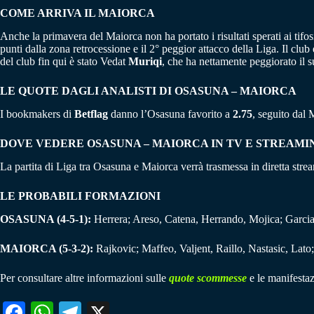
COME ARRIVA IL MAIORCA
Anche la primavera del Maiorca non ha portato i risultati sperati ai tifos
punti dalla zona retrocessione e il 2° peggior attacco della Liga. Il clu
del club fin qui è stato Vedat
Muriqi
, che ha nettamente peggiorato il 
LE QUOTE DAGLI ANALISTI DI OSASUNA – MAIORCA
I bookmakers di
Betflag
danno l’Osasuna favorito a
2.75
, seguito dal
DOVE VEDERE OSASUNA – MAIORCA IN TV E STREAMI
La partita di Liga tra Osasuna e Maiorca verrà trasmessa in diretta str
LE PROBABILI FORMAZIONI
OSASUNA (4-5-1):
Herrera; Areso, Catena, Herrando, Mojica; Garci
MAIORCA (5-3-2):
Rajkovic; Maffeo, Valjent, Raillo, Nastasic, Lato
Per consultare altre informazioni sulle
quote scommesse
e le manifestaz
Fa
W
Te
X