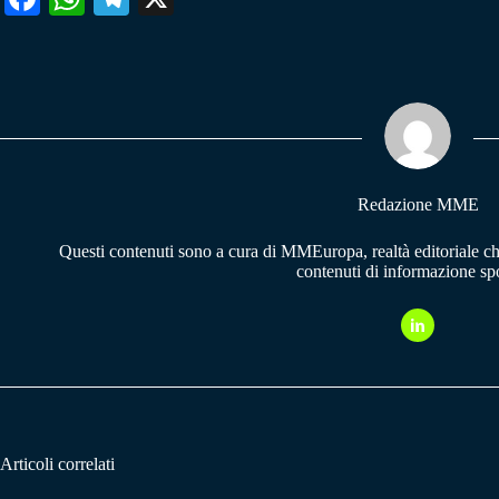
ce
ha
le
bo
ts
gr
ok
A
a
pp
m
Redazione MME
Questi contenuti sono a cura di MMEuropa, realtà editoriale c
contenuti di informazione spo
Articoli correlati