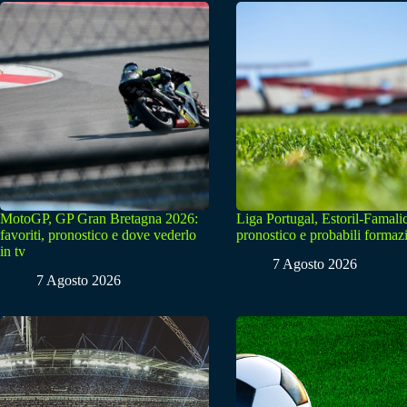
MotoGP, GP Gran Bretagna 2026:
Liga Portugal, Estoril-Famali
favoriti, pronostico e dove vederlo
pronostico e probabili formaz
in tv
7 Agosto 2026
7 Agosto 2026