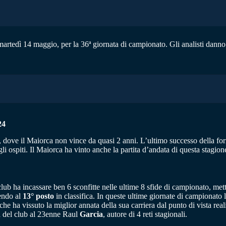
artedì 14 maggio, per la 36ª giornata di campionato. Gli analisti danno la
24
dove il Maiorca non vince da quasi 2 anni. L’ultimo successo della form
ospiti. Il Maiorca ha vinto anche la partita d’andata di questa stagion
club ha incassare ben 6 sconfitte nelle ultime 8 sfide di campionato, me
tendo al
13° posto
in classifica. In queste ultime giornate di campionato 
che ha vissuto la miglior annata della sua carriera dal punto di vista re
va del club al 23enne Raul
Garcia
, autore di 4 reti stagionali.