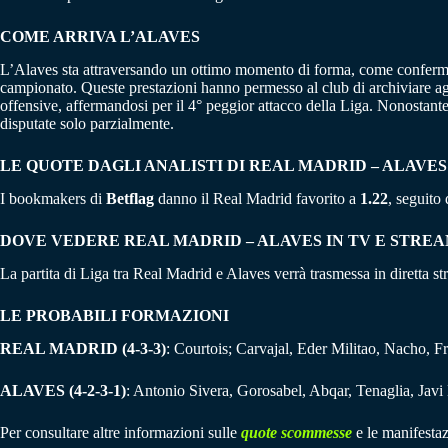
COME ARRIVA L’ALAVES
L’Alaves sta attraversando un ottimo momento di forma, come confermato 
campionato. Queste prestazioni hanno permesso al club di archiviare age
offensive, affermandosi per il 4° peggior attacco della Liga. Nonostant
disputate solo parzialmente.
LE QUOTE DAGLI ANALISTI DI REAL MADRID – ALAVES
I bookmakers di
Betflag
danno il Real Madrid favorito a
1.22
, seguito
DOVE VEDERE REAL MADRID – ALAVES IN TV E STRE
La partita di Liga tra Real Madrid e Alaves verrà trasmessa in diretta s
LE PROBABILI FORMAZIONI
REAL MADRID (4-3-3)
: Courtois; Carvajal, Eder Militao, Nacho,
ALAVES (4-2-3-1)
: Antonio Sivera, Gorosabel, Abqar, Tenaglia, Jav
Per consultare altre informazioni sulle
quote scommesse
e le manifestaz