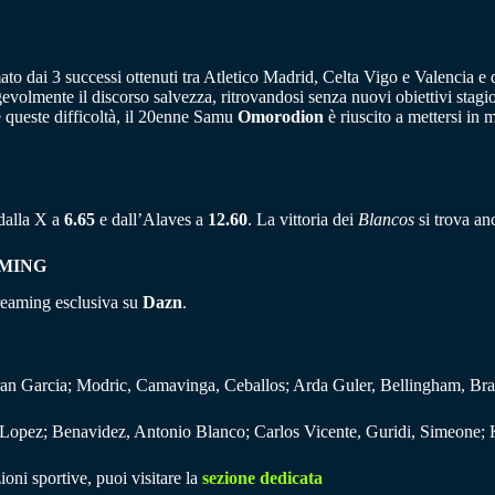
dai 3 successi ottenuti tra Atletico Madrid, Celta Vigo e Valencia e da
volmente il discorso salvezza, ritrovandosi senza nuovi obiettivi stagi
e queste difficoltà, il 20enne Samu
Omorodion
è riuscito a mettersi in 
 dalla X a
6.65
e dall’Alaves a
12
.60
. La vittoria dei
Blancos
si trova an
AMING
treaming esclusiva su
Dazn
.
 Fran Garcia; Modric, Camavinga, Ceballos; Arda Guler, Bellingham, B
i Lopez; Benavidez, Antonio Blanco; Carlos Vicente, Guridi, Simeone;
ioni sportive, puoi visitare la
sezione dedicata