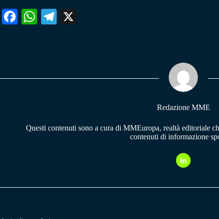
Fa
W
Te
X
ce
ha
le
bo
ts
gr
ok
A
a
pp
m
Redazione MME
Questi contenuti sono a cura di MMEuropa, realtà editoriale c
contenuti di informazione spo