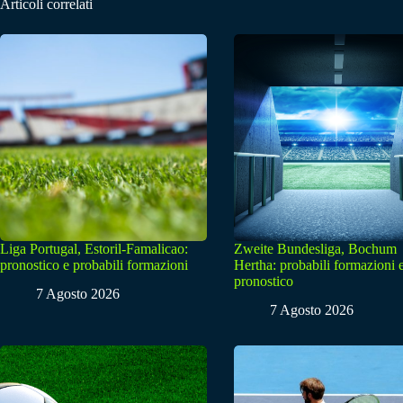
Articoli correlati
Liga Portugal, Estoril-Famalicao:
Zweite Bundesliga, Bochum
pronostico e probabili formazioni
Hertha: probabili formazioni 
pronostico
7 Agosto 2026
7 Agosto 2026