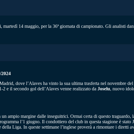
, martedì 14 maggio, per la 36ª giornata di campionato. Gli analisti dan
/2024
Madrid, dove l’Alaves ha vinto la sua ultima trasferta nel novembre del 2
’1-2 e il secondo gol dell’Alaves venne realizzato da
Joselu
, nuovo idol
on un ampio margine dalle inseguitrici. Ormai certa di questo traguardo, l
ogramma l’1 giugno. Il condottiero del club in questa stagione è stato
 della Liga. In queste settimane l’inglese proverà a rimontare i diretti a