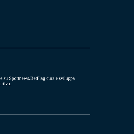
he su Sportnews.BetFlag cura e sviluppa
rtiva.