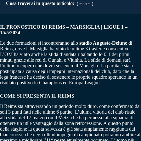
Cosa troverai in questo articolo:
mostra
IL PRONOSTICO DI REIMS – MARSIGLIA | LIGUE 1 –
15/5/2024
Le due formazioni si incontreranno allo
stadio Auguste-Delune
di
Reims, dove il Marsiglia ha vinto le ultime 3 trasferte consecutive.
L’OM ha vinto anche la sfida d’andata ribaltando lo 0-1 dei primi
minuti grazie alle reti di Ounahi e Vitinha. La sfida di domani sarà
l’ultimo recupero che dovrà sostenere il Marsiglia. La partita è stata
posticipata a causa degli impegni internazionali del club, dato che la
lega francese ha deciso di sostenere le proprie squadre sperando in un
risultato positivo in Champions ed Europa League.
COME SI PRESENTA IL REIMS
Il Reims sta attraversando un periodo molto duro, come confermato dai
soli 3 punti fatti nelle ultime 6 partite. L’ultima vittoria del club risale
alla sfida del 17 marzo con il Metz, che ha permesso alla squadra di
ottenere un utile vantaggio dalla zona retrocessione. A questo punto
della stagione la quota salvezza è già stata ampiamente raggiunta dai
biancorossi, che negli ultimi impegni di campionato potranno ambire al
massimo a migliorare l’
11° posto
attualmente occupato. L’uomo più