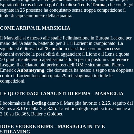
ispirato della rosa in zona gol è il maltese Teddy
Teuma
, che con 6 gol
segnate in 26 presenze ha conquistato senza troppa competizione il
titolo di capocannoniere della squadra.
COME ARRIVA IL MARSIGLIA
Il Marsiglia si è messo alle spalle l’eliminazione in Europa League per
mano dell’Atalanta, battendo per 3-1 il Lorient in campionato. La
squadra si è ritrovata all’
8° posto
in classifica e con un successo
domani avrebbe la possibilità di agganciare il Lione e il Lens a quota
50 punti, mantenendo apertissima la lotta per un posto in Conference
League. Il calciatore più pericoloso dell’OM è sicuramente Pierre-
Emerick
Aubameyang
, che domenica ha messo a segno una doppietta
contro il Lorient toccando quota 29 reti stagionali tra tutte le
competizioni.
LE QUOTE DAGLI ANALISTI DI REIMS – MARSIGLIA
I bookmakers di
Betflag
danno il Marsiglia favorito a
2.25
, seguito dal
Reims a
3.10
e dalla X a
3.55
. La vittoria degli ospiti si trova anche a
2.10 su Bet365, Better e Goldbet.
DOVE VEDERE REIMS – MARSIGLIA IN TV E
STREAMING