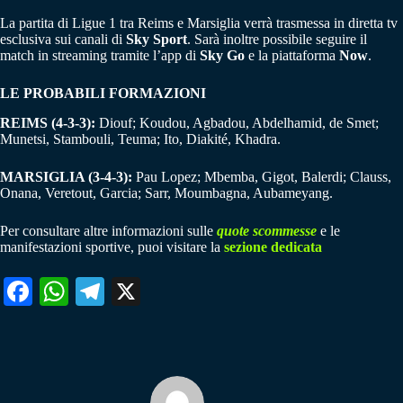
La partita di Ligue 1 tra Reims e Marsiglia verrà trasmessa in diretta tv
esclusiva sui canali di
Sky Sport
. Sarà inoltre possibile seguire il
match in streaming tramite l’app di
Sky Go
e la piattaforma
Now
.
LE PROBABILI FORMAZIONI
REIMS (4-3-3):
Diouf; Koudou, Agbadou, Abdelhamid, de Smet;
Munetsi, Stambouli, Teuma; Ito, Diakité, Khadra.
MARSIGLIA (3-4-3):
Pau Lopez; Mbemba, Gigot, Balerdi; Clauss,
Onana, Veretout, Garcia; Sarr, Moumbagna, Aubameyang.
Per consultare altre informazioni sulle
quote scommesse
e le
manifestazioni sportive, puoi visitare la
sezione dedicata
Fa
W
Te
X
ce
ha
le
bo
ts
gr
ok
A
a