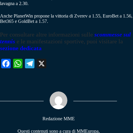
lavagna a 2.30.
Anche PlanetWin propone la vittoria di Zverev a 1.55, EuroBet a 1.56,
Bet365 e GoldBet a 1.57.
Per consultare altre informazioni sulle
scommesse sul
tennis
e le manifestazioni sportive, puoi visitare la
sezione dedicata
Fa
W
Te
X
ce
ha
le
bo
ts
gr
ok
A
a
pp
m
Redazione MME
Questi contenuti sono a cura di MMEuropa,