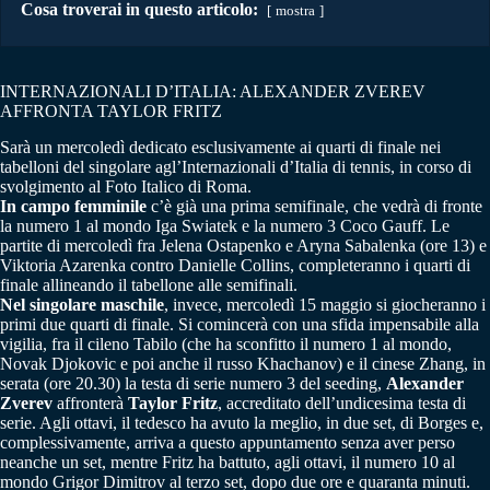
Cosa troverai in questo articolo:
mostra
INTERNAZIONALI D’ITALIA: ALEXANDER ZVEREV
AFFRONTA TAYLOR FRITZ
Sarà un mercoledì dedicato esclusivamente ai quarti di finale nei
tabelloni del singolare agl’Internazionali d’Italia di tennis, in corso di
svolgimento al Foto Italico di Roma.
In campo femminile
c’è già una prima semifinale, che vedrà di fronte
la numero 1 al mondo Iga Swiatek e la numero 3 Coco Gauff. Le
partite di mercoledì fra Jelena Ostapenko e Aryna Sabalenka (ore 13) e
Viktoria Azarenka contro Danielle Collins, completeranno i quarti di
finale allineando il tabellone alle semifinali.
Nel singolare maschile
, invece, mercoledì 15 maggio si giocheranno i
primi due quarti di finale. Si comincerà con una sfida impensabile alla
vigilia, fra il cileno Tabilo (che ha sconfitto il numero 1 al mondo,
Novak Djokovic e poi anche il russo Khachanov) e il cinese Zhang, in
serata (ore 20.30) la testa di serie numero 3 del seeding,
Alexander
Zverev
affronterà
Taylor Fritz
, accreditato dell’undicesima testa di
serie. Agli ottavi, il tedesco ha avuto la meglio, in due set, di Borges e,
complessivamente, arriva a questo appuntamento senza aver perso
neanche un set, mentre Fritz ha battuto, agli ottavi, il numero 10 al
mondo Grigor Dimitrov al terzo set, dopo due ore e quaranta minuti.