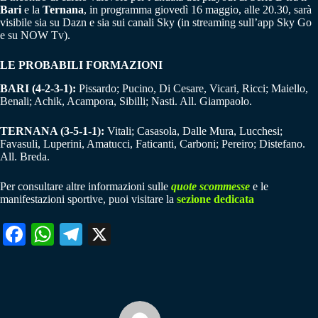
Bari
e la
Ternana
, in programma giovedì 16 maggio, alle 20.30, sarà
visibile sia su Dazn e sia sui canali Sky (in streaming sull’app Sky Go
e su NOW Tv).
LE PROBABILI FORMAZIONI
BARI (4-2-3-1):
Pissardo; Pucino, Di Cesare, Vicari, Ricci; Maiello,
Benali; Achik, Acampora, Sibilli; Nasti. All. Giampaolo.
TERNANA (3-5-1-1):
Vitali; Casasola, Dalle Mura, Lucchesi;
Favasuli, Luperini, Amatucci, Faticanti, Carboni; Pereiro; Distefano.
All. Breda.
Per consultare altre informazioni sulle
quote scommesse
e le
manifestazioni sportive, puoi visitare la
sezione dedicata
Fa
W
Te
X
ce
ha
le
bo
ts
gr
ok
A
a