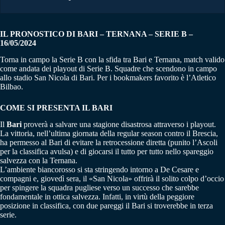
IL PRONOSTICO DI BARI – TERNANA – SERIE B –
16/05/2024
Torna in campo la Serie B con la sfida tra Bari e Ternana, match valido
come andata dei playout di Serie B. Squadre che scendono in campo
allo stadio San Nicola di Bari. Per i bookmakers favorito è l’Atletico
Bilbao.
COME SI PRESENTA IL BARI
Il
Bari
proverà a salvare una stagione disastrosa attraverso i playout.
La vittoria, nell’ultima giornata della regular season contro il Brescia,
ha permesso al Bari di evitare la retrocessione diretta (punito l’Ascoli
per la classifica avulsa) e di giocarsi il tutto per tutto nello spareggio
salvezza con la Ternana.
L’ambiente biancorosso si sta stringendo intorno a De Cesare e
compagni e, giovedì sera, il «San Nicola» offrirà il solito colpo d’occio
per spingere la squadra pugliese verso un successo che sarebbe
fondamentale in ottica salvezza. Infatti, in virtù della peggiore
posizione in classifica, con due pareggi il Bari si troverebbe in terza
serie.