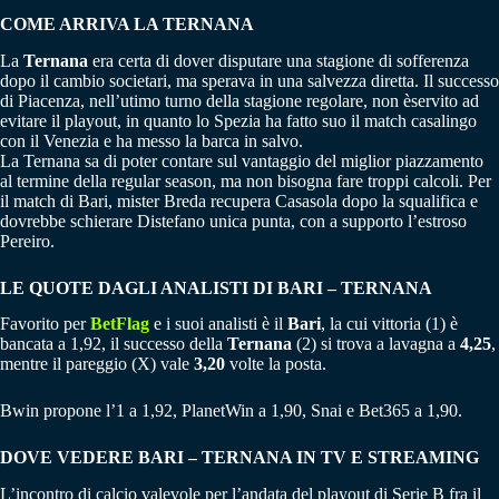
COME ARRIVA LA TERNANA
La
Ternana
era certa di dover disputare una stagione di sofferenza
dopo il cambio societari, ma sperava in una salvezza diretta. Il successo
di Piacenza, nell’utimo turno della stagione regolare, non èservito ad
evitare il playout, in quanto lo Spezia ha fatto suo il match casalingo
con il Venezia e ha messo la barca in salvo.
La Ternana sa di poter contare sul vantaggio del miglior piazzamento
al termine della regular season, ma non bisogna fare troppi calcoli. Per
il match di Bari, mister Breda recupera Casasola dopo la squalifica e
dovrebbe schierare Distefano unica punta, con a supporto l’estroso
Pereiro.
LE QUOTE DAGLI ANALISTI DI BARI – TERNANA
Favorito per
BetFlag
e i suoi analisti è il
Bari
, la cui vittoria (1) è
bancata a 1,92, il successo della
Ternana
(2) si trova a lavagna a
4,25
,
mentre il pareggio (X) vale
3,20
volte la posta.
Bwin propone l’1 a 1,92, PlanetWin a 1,90, Snai e Bet365 a 1,90.
DOVE VEDERE BARI – TERNANA IN TV E STREAMING
L’incontro di calcio valevole per l’andata del playout di Serie B fra il