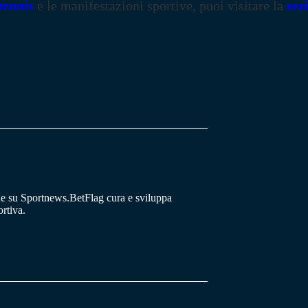
tennis
e le manifestazioni sportive, puoi visitare la
sez
he su Sportnews.BetFlag cura e sviluppa
rtiva.