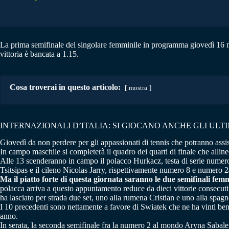
La prima semifinale del singolare femminile in programma giovedì 16 ma
vittoria è bancata a 1.15.
Cosa troverai in questo articolo:
mostra
INTERNAZIONALI D’ITALIA: SI GIOCANO ANCHE GLI ULT
Giovedì da non perdere per gli appassionati di tennis che potranno assist
In campo maschile si completerà il quadro dei quarti di finale che allinee
Alle 13 scenderanno in campo il polacco Hurkacz, testa di serie numero 
Tsitsipas e il cileno Nicolas Jarry, rispettivamente numero 8 e numero 
Ma il piatto forte di questa giornata saranno le due semifinali femm
polacca arriva a questo appuntamento reduce da dieci vittorie consecuti
ha lasciato per strada due set, uno alla rumena Cristian e uno alla spag
I 10 precedenti sono nettamente a favore di Swiatek che ne ha vinti ben
anno.
In serata, la seconda semifinale fra la numero 2 al mondo Aryna Sabalenka