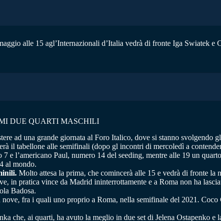
ggio alle 15 agl’Internazionali d’Italia vedrà di fronte Iga Swiatek e 
IMI DUE QUARTI MASCHILI
ere ad una grande giornata al Foro Italico, dove si stanno svolgendo gl’I
rà il tabellone alle semifinali (dopo gl incontri di mercoledì a contender
7 e l’americano Paul, numero 14 del seeding, mentre alle 19 un quarto di
24 al mondo.
inili.
Molto attesa la prima, che comincerà alle 15 e vedrà di fronte l
ve, in pratica vince da Madrid ininterrottamente e a Roma non ha lascia
nola Badosa.
 nove, fra i quali uno proprio a Roma, nella semifinale del 2021. Coco G
 che, ai quarti, ha avuto la meglio in due set di Jelena Ostapenko e la s