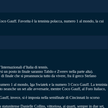
Coco Gauff. Favorita è la tennista polacca, numero 1 al mondo, la cui
nternazionali d’Italia di tennis.
si un posto in finale saranno Tabilo e Zverev nella parte alta).
 finale che si preannuncia tutto da vivere, fra il greco Stefano
a numero 1 al mondo, Iga Swiatek e la numero 3 Coco Gauff. La tennista
to neanche un set alle avversarie, mentre Coco Gauff, al Foro Italiaco,
auff, invece, si è imposta nella semifinale di Cincinnati lo scorso
tatunitense Danielle Collins, vittoriosa, ai quarti, sempre in due set,