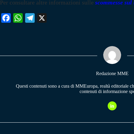
Per consultare altre informazioni sulle
scommesse sul 
Fa
W
Te
X
ce
ha
le
bo
ts
gr
ok
A
a
pp
m
Redazione MME
Questi contenuti sono a cura di MMEuropa, realtà editoriale c
contenuti di informazione spo