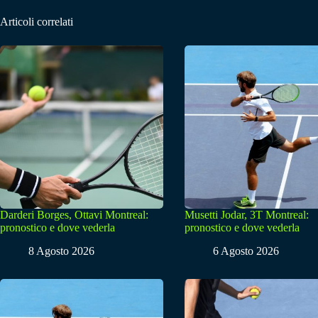
Articoli correlati
Darderi Borges, Ottavi Montreal:
Musetti Jodar, 3T Montreal:
pronostico e dove vederla
pronostico e dove vederla
8 Agosto 2026
6 Agosto 2026