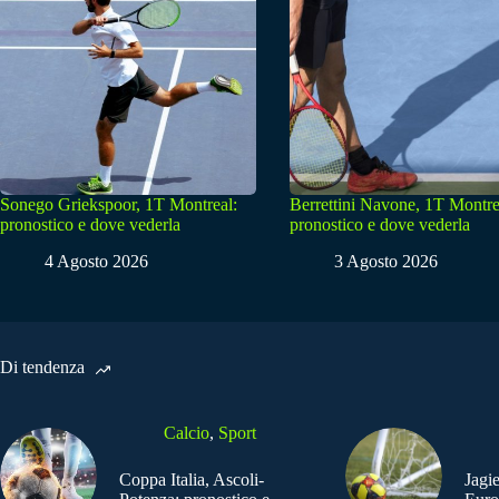
Sonego Griekspoor, 1T Montreal:
Berrettini Navone, 1T Montre
pronostico e dove vederla
pronostico e dove vederla
4 Agosto 2026
3 Agosto 2026
Di tendenza
Calcio
,
Sport
Coppa Italia, Ascoli-
Jagi