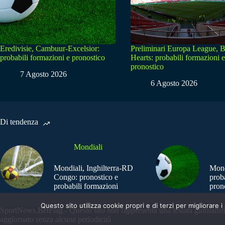
Eredivisie, Cambuur-Excelsior:
Preliminari Europa League, B
probabili formazioni e pronostico
Hearts: probabili formazioni e
pronostico
7 Agosto 2026
6 Agosto 2026
Di tendenza
Mondiali
Mondiali, Inghilterra-RD
Mond
Congo: pronostico e
prob
probabili formazioni
pron
Questo sito utilizza cookie propri e di terzi per migliorar
SportNews.BetFlag - Questo sito non rappresenta una testata giornalist
aggiornato senza alcuna periodicità