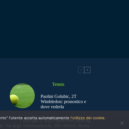
Tennis
Paolini Golubic, 2T
Wimbledon: pronostico e
dove vederla
nsento" l'utente accetta automaticamente
l'utilizzo dei cookie.
Copyright © 2025 SportNews BetFlag
e: Via degli Aldobrandeschi, 300 | 00163 | Roma