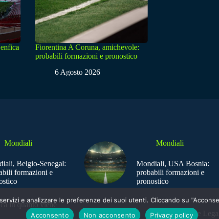
enfica
Fiorentina A Coruna, amichevole:
probabili formazioni e pronostico
6 Agosto 2026
Mondiali
Mondiali
iali, Belgio-Senegal:
Mondiali, USA Bosnia:
abili formazioni e
probabili formazioni e
ostico
pronostico
e i servizi e analizzare le preferenze dei suoi utenti. Cliccando su "Acco
ica in quanto viene
Sede Legal
Acconsento
Non acconsento
Privacy policy