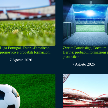
Liga Portugal, Estoril-Famalicao:
Zweite Bundesliga, Bochum
pronostico e probabili formazioni
Hertha: probabili formazioni 
pronostico
7 Agosto 2026
7 Agosto 2026