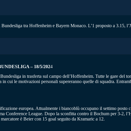
di Bundesliga tra Hoffenheim e Bayern Monaco. L’1 proposto a 3.15, l’X 
NDESLIGA – 18/5/202
4
 Bundesliga in trasferta sul campo dell’Hoffenheim. Tutte le gare del t
 in cui le motivazioni personali supereranno quelle di squadra. Entrambe
ficazione europea. Attualmente i biancoblù occupano il settimo posto c
sima Conference League. Dopo la sconfitta contro il Bochum per 3-2, l’Ho
ior marcatore è Beier con 15 goal seguito da Kramaric a 12.