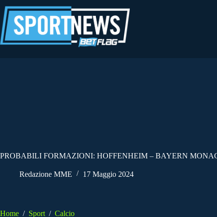
Salta
al
contenuto
PROBABILI FORMAZIONI: HOFFENHEIM – BAYERN MONACO
Redazione MME
17 Maggio 2024
Home
/
Sport
/
Calcio