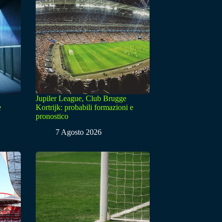
Jupiler League, Club Brugge
e
Kortrijk: probabili formazioni e
pronostico
7 Agosto 2026