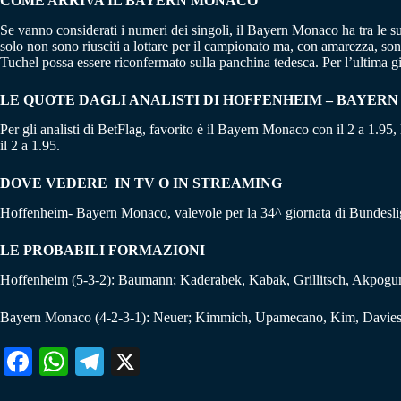
COME ARRIVA IL BAYERN MONACO
Se vanno considerati i numeri dei singoli, il Bayern Monaco ha tra le 
solo non sono riusciti a lottare per il campionato ma, con amarezza, so
Tuchel possa essere riconfermato sulla panchina tedesca. Per l’ultima g
LE QUOTE DAGLI ANALISTI DI HOFFENHEIM – BAYER
Per gli analisti di BetFlag, favorito è il Bayern Monaco con il 2 a 1.95,
il 2 a 1.95.
DOVE VEDERE IN TV O IN STREAMING
Hoffenheim- Bayern Monaco, valevole per la 34^ giornata di Bundeslig
LE PROBABILI FORMAZIONI
Hoffenheim (5-3-2): Baumann; Kaderabek, Kabak, Grillitsch, Akpoguma
Bayern Monaco (4-2-3-1): Neuer; Kimmich, Upamecano, Kim, Davies; 
Fa
W
Te
X
ce
ha
le