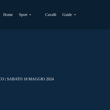
Home
Sport
Cavalli
Guide
 | SABATO 18 MAGGIO 2024