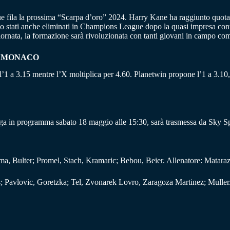
sue fila la prossima “Scarpa d’oro” 2024. Harry Kane ha raggiunto quot
no stati anche eliminati in Champions League dopo la quasi impresa cont
iornata, la formazione sarà rivoluzionata con tanti giovani in campo co
N MONACO
 l’1 a 3.15 mentre l’X moltiplica per 4.60. Planetwin propone l’1 a 3.10, 
a in programma sabato 18 maggio alle 15:30, sarà trasmessa da Sky Sp
, Bulter; Promel, Stach, Kramaric; Bebou, Beier. Allenatore: Mataraz
Pavlovic, Goretzka; Tel, Zvonarek Lovro, Zaragoza Martinez; Muller