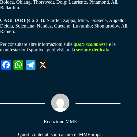
Boloca, Obiang, Thorstvedt, Doig; Laurienté, Pinamonti. All.
Ballardini.
CAGLIARI (4-2-3-1):
Scuffet; Zappa, Mina, Dossena, Augello;
Deiola, Sulemana; Nandez, Gaetano, Luvumbo; Shomurodov. All.
Ranieri.
Per consultare altre informazioni sulle
quote scommesse
e le
manifestazioni sportive, puoi visitare la
sezione dedicata
Fa
W
Te
X
ce
ha
le
bo
ts
gr
ok
A
a
pp
m
Redazione MME
Questi contenuti sono a cura di MMEuropa,