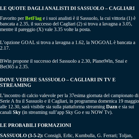
LE QUOTE DAGLI ANALISTI DI SASSUOLO – CAGLIARI
Favorito per
BetFlag
e i suoi analisti è il Sassuolo, la cui vittoria (1) è
bancata a 2.35, il successo del Cagliari (2) si trova a lavagna a 3.05,
mentre il pareggio (X) vale 3.35 volte la posta.
L’opzione GOAL si trova a lavagna a 1.62, la NOGOAL è bancata a
2.17.
BWin propone il successo del Sassuolo a 2.30, PlanetWin, Snai e
Bet365 a 2.35.
DOVE VEDERE SASSUOLO – CAGLIARI IN TV E
STREAMING
L’incontro di calcio valevole per la 37esima giornata del campionato di
Serie A fra il Sassuolo e il Cagliari, in programma domenica 19 maggio
alle 12.30, sarà visibile sia sulla piattaforma streaming
Dazn
e sia sui
canali
Sky
(in streaming sull’app Sky Go e su NOW Tv).
LE PROBABILI FORMAZIONI
SASSUOLO (3-5-2):
Consigli, Erlic, Kumbulla, G. Ferrari; Toljan,