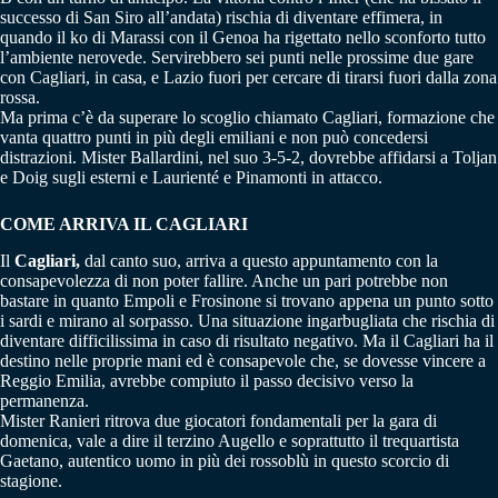
successo di San Siro all’andata) rischia di diventare effimera, in
quando il ko di Marassi con il Genoa ha rigettato nello sconforto tutto
l’ambiente nerovede. Servirebbero sei punti nelle prossime due gare
con Cagliari, in casa, e Lazio fuori per cercare di tirarsi fuori dalla zona
rossa.
Ma prima c’è da superare lo scoglio chiamato Cagliari, formazione che
vanta quattro punti in più degli emiliani e non può concedersi
distrazioni. Mister Ballardini, nel suo 3-5-2, dovrebbe affidarsi a Toljan
e Doig sugli esterni e Laurienté e Pinamonti in attacco.
COME ARRIVA IL CAGLIARI
Il
Cagliari,
dal canto suo, arriva a questo appuntamento con la
consapevolezza di non poter fallire. Anche un pari potrebbe non
bastare in quanto Empoli e Frosinone si trovano appena un punto sotto
i sardi e mirano al sorpasso. Una situazione ingarbugliata che rischia di
diventare difficilissima in caso di risultato negativo. Ma il Cagliari ha il
destino nelle proprie mani ed è consapevole che, se dovesse vincere a
Reggio Emilia, avrebbe compiuto il passo decisivo verso la
permanenza.
Mister Ranieri ritrova due giocatori fondamentali per la gara di
domenica, vale a dire il terzino Augello e soprattutto il trequartista
Gaetano, autentico uomo in più dei rossoblù in questo scorcio di
stagione.