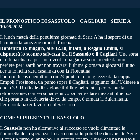
IL PRONOSTICO DI SASSUOLO – CAGLIARI – SERIE A –
19/05/2024
Il lunch match della penultima giornata di Serie A ha il sapore di un
incontro da «mezzogiorno di fuoco».
Domenica 19 maggio, alle 12.30, infatti, a Reggio Emilia, si
disputerà lo scontro salvezza fra il Sassuolo e il Cagliari.
Una sorta
di ultima chiama per i neroverdi, una gara assolutamente da non
perdere per i sardi per non trovarsi l’ultima giornata a giocarsi il tutto
per tutto nella gara casalinga con la Fiorentina.
Padroni di casa penultimi con 29 punti a tre lunghezze dalla coppia
Empoli-Frosinone, un punto sopra il Cagliari, raggiunto dall’Udinese a
quota 33. Un finale di stagione thrilling nello lotta per evitare la
retrocessione, con sei squadre in corsa per evitare i restanti due posti
che portano in cadetteria dove, da tempo, è tornata la Salernitana.
Per i bookmaker favorito è il Sassuolo.
COME SI PRESENTA IL SASSUOLO
Il
Sassuolo
non ha alternative al successo se vuole alimentare la
fiammella della speranza. In caso contratio potrebbe ritrovarsi in Serie
B con un turno di anticipo. La vittoria contro l’Inter (che ha bissato il