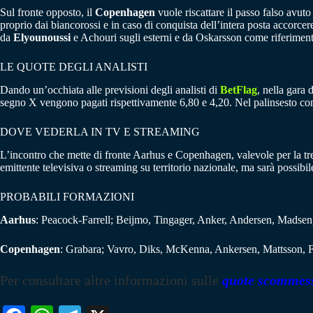
Sul fronte opposto, il
Copenhagen
vuole riscattare il passo falso avuto
proprio dai biancorossi e in caso di conquista dell’intera posta accorcer
da
Elyounoussi
e Achouri sugli esterni e da Oskarsson come riferiment
LE QUOTE DEGLI ANALISTI
Dando un’occhiata alle previsioni degli analisti di
BetFlag
, nella gara 
segno X vengono pagati rispettivamente 6,80 e 4,20. Nel palinsesto co
DOVE VEDERLA IN TV E STREAMING
L’incontro che mette di fronte Aarhus e Copenhagen, valevole per la t
emittente televisiva o streaming su territorio nazionale, ma sarà possibile
PROBABILI FORMAZIONI
Aarhus
: Peacock-Farrell; Beijmo, Tingager, Anker, Andersen, Madsen
Copenhagen
: Grabara; Vavro, Diks, McKenna, Ankersen, Mattsson, Fa
Per consultare altre informazioni sulle
quote scommes