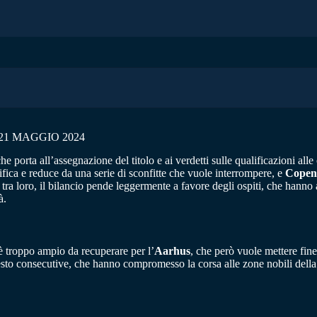
21 MAGGIO 2024
e porta all’assegnazione del titolo e ai verdetti sulle qualificazioni alle 
sifica e reduce da una serie di sconfitte che vuole interrompere, e
Copen
i tra loro, il bilancio pende leggermente a favore degli ospiti, che hanno
à.
è troppo ampio da recuperare per l’
Aarhus
, che però vuole mettere fine 
esto consecutive, che hanno compromesso la corsa alle zone nobili della