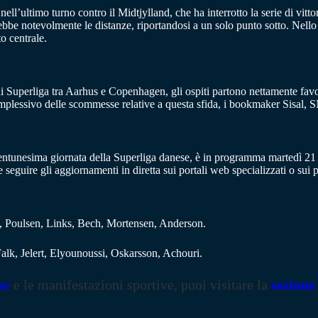
 nell’ultimo turno contro il Midtjylland, che ha interrotto la serie di vit
ebbe notevolmente le distanze, riportandosi a un solo punto sotto. Nello 
o centrale.
di Superliga tra Aarhus e Copenhagen, gli ospiti partono nettamente favor
mplessivo delle scommesse relative a questa sfida, i bookmaker Sisal, 
rentunesima giornata della Superliga danese, è in programma martedì 21
 seguire gli aggiornamenti in diretta sui portali web specializzati o sui pr
, Poulsen, Links, Bech, Mortensen, Anderson.
lk, Jelert, Elyounoussi, Oskarsson, Achouri.
se
e le manifestazioni sportive, puoi visitare la
sezione