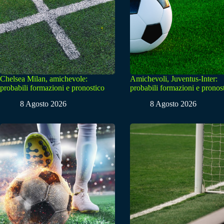
Chelsea Milan, amichevole:
Amichevoli, Juventus-Inter:
probabili formazioni e pronostico
probabili formazioni e pronos
8 Agosto 2026
8 Agosto 2026