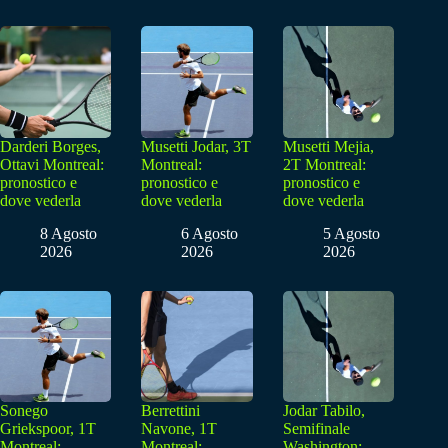
Darderi Borges,
Musetti Jodar, 3T
Musetti Mejia,
Ottavi Montreal:
Montreal:
2T Montreal:
pronostico e
pronostico e
pronostico e
dove vederla
dove vederla
dove vederla
8 Agosto
6 Agosto
5 Agosto
2026
2026
2026
Sonego
Berrettini
Jodar Tabilo,
Griekspoor, 1T
Navone, 1T
Semifinale
Montreal:
Montreal:
Washington: