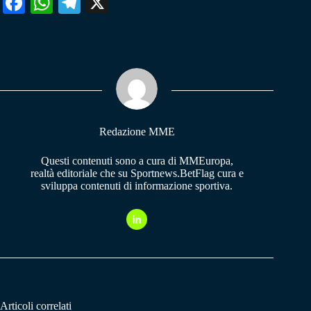
Fa
W
Te
X
ce
ha
le
bo
ts
gr
ok
A
a
pp
m
Redazione MME
Questi contenuti sono a cura di MMEuropa,
realtà editoriale che su Sportnews.BetFlag cura e
sviluppa contenuti di informazione sportiva.
Articoli correlati