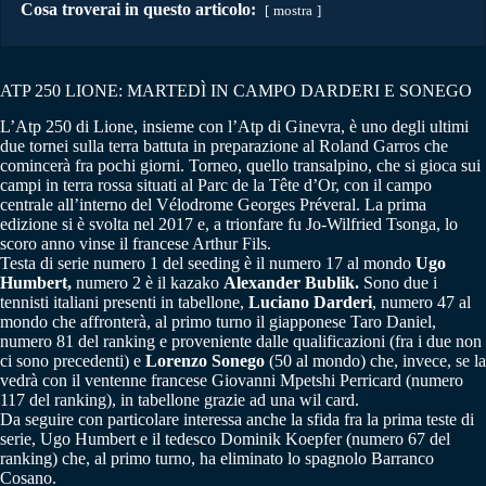
Cosa troverai in questo articolo:
mostra
ATP 250 LIONE: MARTEDÌ IN CAMPO DARDERI E SONEGO
L’Atp 250 di Lione, insieme con l’Atp di Ginevra, è uno degli ultimi
due tornei sulla terra battuta in preparazione al Roland Garros che
comincerà fra pochi giorni. Torneo, quello transalpino, che si gioca sui
campi in terra rossa situati al Parc de la Tête d’Or, con il campo
centrale all’interno del Vélodrome Georges Préveral. La prima
edizione si è svolta nel 2017 e, a trionfare fu Jo-Wilfried Tsonga, lo
scoro anno vinse il francese Arthur Fils.
Testa di serie numero 1 del seeding è il numero 17 al mondo
Ugo
Humbert,
numero 2 è il kazako
Alexander Bublik.
Sono due i
tennisti italiani presenti in tabellone,
Luciano Darderi
, numero 47 al
mondo che affronterà, al primo turno il giapponese Taro Daniel,
numero 81 del ranking e proveniente dalle qualificazioni (fra i due non
ci sono precedenti) e
Lorenzo Sonego
(50 al mondo) che, invece, se la
vedrà con il ventenne francese Giovanni Mpetshi Perricard (numero
117 del ranking), in tabellone grazie ad una wil card.
Da seguire con particolare interessa anche la sfida fra la prima teste di
serie, Ugo Humbert e il tedesco Dominik Koepfer (numero 67 del
ranking) che, al primo turno, ha eliminato lo spagnolo Barranco
Cosano.