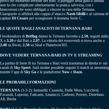
prova del momento terribile del Bari. Il pareggio della gara d’andata
non fa che complicare ulteriormente la pratica salvezza, con i
biancorossi che sono obbligati a vincere in casa della Ternana.
Giampaolo si affiderà alla coppia d’attacco
Nasti-Sibilli
e al carisma di
capitan
Di Cesare
per scongiurare il dramma Serie C.
LE QUOTE DAGLI ANALISTI DI TERNANA-BARI
I bookmakers di
Betflag
danno la Ternana favorita a
2.50
, seguiti dalla
X a
3.20
e dal Bari a
2.97
. La vittoria dei rossoverdi si trova anche a
2.40
su Bwin,
2.50
su Sisal e Planetwin365.
DOVE VEDERE TERNANA-BARI IN TV E STREAMING
La partita di Serie B tra Ternana e Bari verrà trasmessa in diretta tv sui
canali di
Sky Sport
. Sarà inoltre possibile seguire il match in streaming
tramite l’app di
Sky Go
e le piattaforme
Now
e
Dazn
.
LE PROBABILI FORMAZIONI
TERNANA
(3-5-2): Iannarilli; Casasola, Dalle Mura, Lucchesi;
Favasuli, Luperini, Faticanti, Amatucci, Carboni; Pereiro, Distefano.
All. Breda