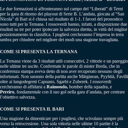
Le due formazioni si affronteranno sul campo del “Liberati” di Terni
per la gara di ritorno dei playout di Serie B. L’andata, giocata al “San
Nicola” di Bari si è chiusa sul risultato di 1-1. I favori del pronostico
sono tutti per la Ternana. I rossoverdi hanno, infatti, a disposizione due
risultati su tre per poter ipotecare la salvezza diretta, in virtù del miglior
posizionamento in classifica. I pugliesi cercheranno l’impresa in terra
umbra per chiudere nel migliore dei modi una stagione travagliata.
COME SI PRESENTA LA TERNANA
La Ternana viene da 3 risultati utili consecutivi, 2 vittorie e un pareggio
nelle ultime tre uscite. Confermate le parole di mister Breda, che in
conferenza stampa aveva detto di non aver recuperato nessuno degli
infortunati. Non saranno della partita anche Mărginean, Pyyhtiä, Favilli
oltre ai lungodegenti Capuano, Sgarbi e Zuberek. I rossoverdi
cercheranno di affidarsi a
Raimondo,
bomber della squadra, e
Pereiro
, fondamentale con il suo gol nella gara d’andata, per centrare
l’obiettivo salvezza.
COME SI PRESENTA IL BARI
Una stagione da dimenticare per i pugliesi, che scivolano sempre più
verso la retrocessione. Una sola vittoria nelle ultime 10 partite è la