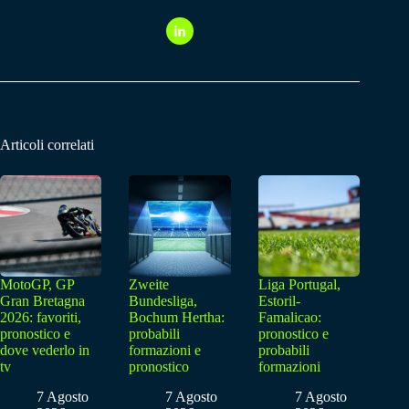
Articoli correlati
MotoGP, GP
Zweite
Liga Portugal,
Gran Bretagna
Bundesliga,
Estoril-
2026: favoriti,
Bochum Hertha:
Famalicao:
pronostico e
probabili
pronostico e
dove vederlo in
formazioni e
probabili
tv
pronostico
formazioni
7 Agosto
7 Agosto
7 Agosto