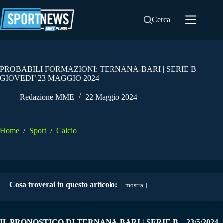
Salta
al
Cerca
contenuto
PROBABILI FORMAZIONI: TERNANA-BARI | SERIE B
GIOVEDI’ 23 MAGGIO 2024
Redazione MME
22 Maggio 2024
Home
/
Sport
/
Calcio
Cosa troverai in questo articolo:
mostra
IL PRONOSTICO DI TERNANA-BARI | SERIE B – 23/5/2024