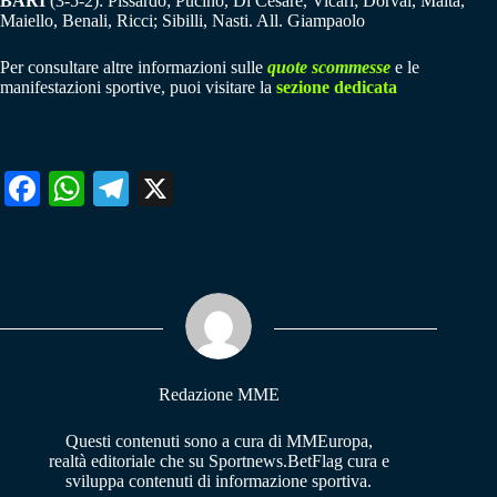
BARI
(3-5-2): Pissardo; Pucino, Di Cesare, Vicari; Dorval, Maita,
Maiello, Benali, Ricci; Sibilli, Nasti. All. Giampaolo
Per consultare altre informazioni sulle
quote scommesse
e le
manifestazioni sportive, puoi visitare la
sezione dedicata
Fa
W
Te
X
ce
ha
le
bo
ts
gr
ok
A
a
pp
m
Redazione MME
Questi contenuti sono a cura di MMEuropa,
realtà editoriale che su Sportnews.BetFlag cura e
sviluppa contenuti di informazione sportiva.