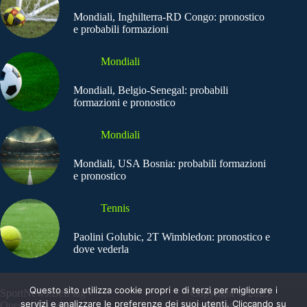
Mondiali, Inghilterra-RD Congo: pronostico
e probabili formazioni
Mondiali
Mondiali, Belgio-Senegal: probabili
formazioni e pronostico
Mondiali
Mondiali, USA Bosnia: probabili formazioni
e pronostico
Tennis
Paolini Golubic, 2T Wimbledon: pronostico e
dove vederla
Questo sito utilizza cookie propri e di terzi per migliorare i
SportNews.BetFlag -
Copyright © 2025
servizi e analizzare le preferenze dei suoi utenti. Cliccando su
Questo sito non
SportNews BetFlag