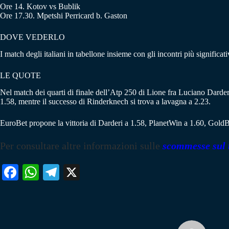
Ore 14. Kotov vs Bublik
Ore 17.30. Mpetshi Perricard b. Gaston
DOVE VEDERLO
I match degli italiani in tabellone insieme con gli incontri più significa
LE QUOTE
Nel match dei quarti di finale dell’Atp 250 di Lione fra Luciano Dard
1.58, mentre il successo di Rinderknech si trova a lavagna a 2.23.
EuroBet propone la vittoria di Darderi a 1.58, PlanetWin a 1.60, GoldB
Per consultare altre informazioni sulle
scommesse sul 
Fa
W
Te
X
ce
ha
le
bo
ts
gr
ok
A
a