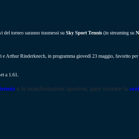
tivi del torneo saranno trasmessi su
Sky Sport Tennis
(in streaming su
N
eri e Arthur Rinderknech, in programma giovedì 23 maggio, favorito pe
et a 1.61.
tennis
e le manifestazioni sportive, puoi visitare la
sez