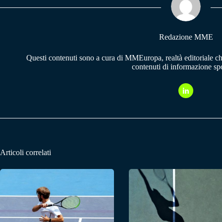
pp
m
Redazione MME
Questi contenuti sono a cura di MMEuropa, realtà editoriale c
contenuti di informazione spo
Articoli correlati