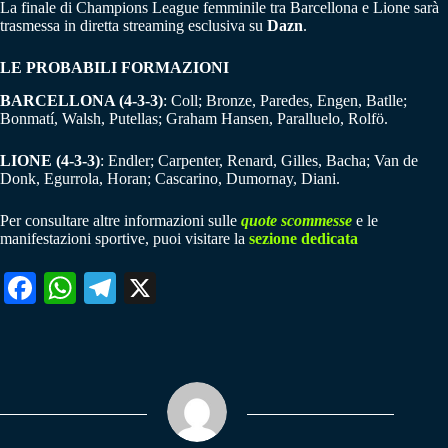
La finale di Champions League femminile tra Barcellona e Lione sarà
trasmessa in diretta streaming esclusiva su
Dazn
.
LE PROBABILI FORMAZIONI
BARCELLONA (4-3-3)
: Coll; Bronze, Paredes, Engen, Batlle;
Bonmatí, Walsh, Putellas; Graham Hansen, Paralluelo, Rolfö.
LIONE (4-3-3)
: Endler; Carpenter, Renard, Gilles, Bacha; Van de
Donk, Egurrola, Horan; Cascarino, Dumornay, Diani.
Per consultare altre informazioni sulle
quote scommesse
e le
manifestazioni sportive, puoi visitare la
sezione dedicata
Fa
W
Te
X
ce
ha
le
bo
ts
gr
ok
A
a
pp
m