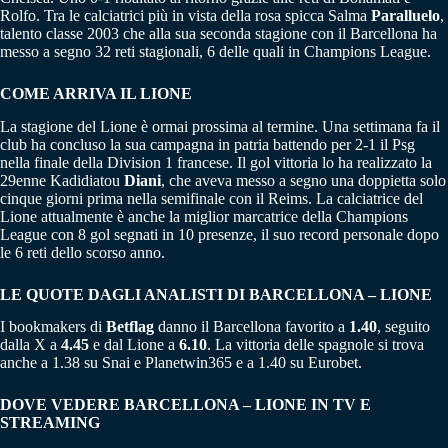
Rolfo. Tra le calciatrici più in vista della rosa spicca Salma
Paralluelo
,
talento classe 2003 che alla sua seconda stagione con il Barcellona ha
messo a segno 32 reti stagionali, 6 delle quali in Champions League.
COME ARRIVA IL LIONE
La stagione del Lione è ormai prossima al termine. Una settimana fa il
club ha concluso la sua campagna in patria battendo per 2-1 il Psg
nella finale della Division 1 francese. Il gol vittoria lo ha realizzato la
29enne Kadidiatou
Diani
, che aveva messo a segno una doppietta solo
cinque giorni prima nella semifinale con il Reims. La calciatrice del
Lione attualmente è anche la miglior marcatrice della Champions
League con 8 gol segnati in 10 presenze, il suo record personale dopo
le 6 reti dello scorso anno.
LE QUOTE DAGLI ANALISTI DI BARCELLONA – LIONE
I bookmakers di
Betflag
danno il Barcellona favorito a
1.40
, seguito
dalla X a
4.45
e dal Lione a
6.10
. La vittoria delle spagnole si trova
anche a 1.38 su Snai e Planetwin365 e a 1.40 su Eurobet.
DOVE VEDERE BARCELLONA – LIONE IN TV E
STREAMING