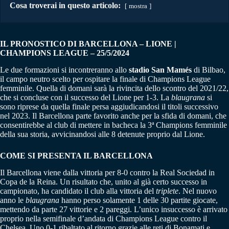
Cosa troverai in questo articolo:
mostra
IL PRONOSTICO DI BARCELLONA – LIONE |
CHAMPIONS LEAGUE – 25/5/2024
Le due formazioni si incontreranno allo
stadio San Mamés
di Bilbao,
il campo neutro scelto per ospitare la finale di Champions League
femminile. Quella di domani sarà la rivincita dello scontro del 2021/22,
che si concluse con il successo del Lione per 1-3. La
blaugrana
si
sono riprese da quella finale persa aggiudicandosi il titoli successivo
nel 2023. Il Barcellona parte favorito anche per la sfida di domani, che
consentirebbe al club di mettere in bacheca la 3ª Champions femminile
della sua storia, avvicinandosi alle 8 detenute proprio dal Lione.
COME SI PRESENTA IL BARCELLONA
Il Barcellona viene dalla vittoria per 8-0 contro la Real Sociedad in
Copa de la Reina. Un risultato che, unito al già certo successo in
campionato, ha candidato il club alla vittoria del
triplete
. Nel nuovo
anno le
blaugrana
hanno perso solamente 1 delle 30 partite giocate,
mettendo da parte 27 vittorie e 2 pareggi. L’unico insuccesso è arrivato
proprio nella semifinale d’andata di Champions League contro il
Chelsea. Uno 0-1 ribaltato al ritorno grazie alle reti di Bonamati e