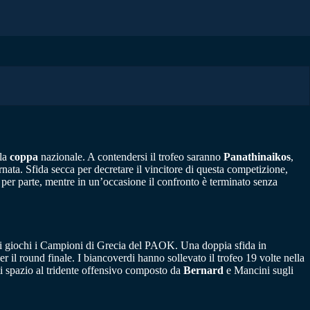
lla
coppa
nazionale. A contendersi il trofeo saranno
Panathinaikos
,
rnata. Sfida secca per decretare il vincitore di questa competizione,
e per parte, mentre in un’occasione il confronto è terminato senza
ai giochi i Campioni di Grecia del PAOK. Una doppia sfida in
er il round finale. I biancoverdi hanno sollevato il trofeo 19 volte nella
i spazio al tridente offensivo composto da
Bernard
e Mancini sugli