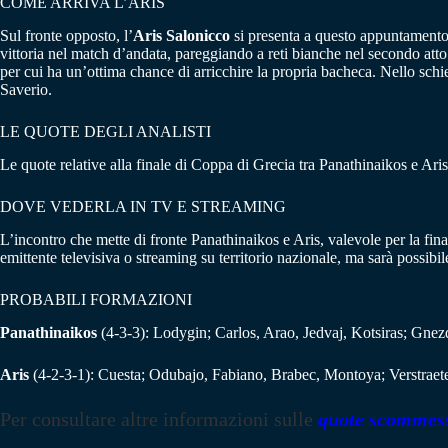
COME ARRIVA L’ARIS
Sul fronte opposto, l’
Aris Salonicco
si presenta a questo appuntamento
vittoria nel match d’andata, pareggiando a reti bianche nel secondo atto 
per cui ha un’ottima chance di arricchire la propria bacheca. Nello schi
Saverio.
LE QUOTE DEGLI ANALISTI
Le quote relative alla finale di Coppa di Grecia tra Panathinaikos e A
DOVE VEDERLA IN TV E STREAMING
L’incontro che mette di fronte Panathinaikos e Aris, valevole per la fi
emittente televisiva o streaming su territorio nazionale, ma sarà possibile
PROBABILI FORMAZIONI
Panathinaikos
(4-3-3): Lodygin; Carlos, Arao, Jedvaj, Kotsiras; Gnez
Aris
(4-2-3-1): Cuesta; Odubajo, Fabiano, Brabec, Montoya; Verstrae
Per consultare altre informazioni sulle
quote scommes