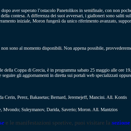
 dopo aver superato l’ostacolo Panetolikos in semifinale, con non poch
della contesa. A differenza dei suoi avversari, i gialloneri sono saliti s
eramento iniziale, Moron fungerà da unico riferimento avanzato, supportat
ris non sono al momento disponibili. Non appena possibile, provvederemo
nale della Coppa di Grecia, è in programma sabato 25 maggio alle ore 19.
 seguire gli aggiornamenti in diretta sui portali web specializzati oppure 
da Cerin, Perez, Bakasetas; Bernard, Jeremejeff, Mancini. All. Kontis
te, Mvondo; Suleymanov, Darida, Saverio; Moron. All. Mantzios
se
e le manifestazioni sportive, puoi visitare la
sezione