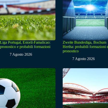
Liga Portugal, Estoril-Famalicao:
Zweite Bundesliga, Bochum
pronostico e probabili formazioni
Hertha: probabili formazioni 
pronostico
7 Agosto 2026
7 Agosto 2026