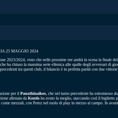
IA 25 MAGGIO 2024
gione 2023/2024, visto che nelle prossime ore andrà in scena la finale de
he ha chiuso la massima serie ellenica alle spalle degli avversari di gio
cedenti tra questi club, il bilancio è in perfetta parità con due vittori
azione per il
Panathinaikos
, che nel turno precedente ha estromesso d
azione allenata da
Kontis
ha avuto la meglio, staccando così il biglietto p
o come mezzali, con Perez nel ruolo di play in mezzo al campo. In avant