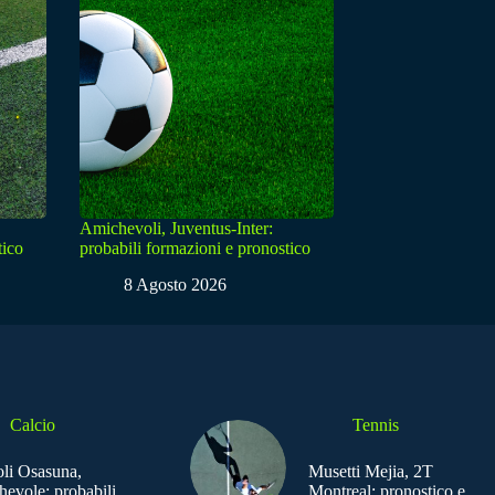
Amichevoli, Juventus-Inter:
tico
probabili formazioni e pronostico
8 Agosto 2026
Calcio
Tennis
li Osasuna,
Musetti Mejia, 2T
hevole: probabili
Montreal: pronostico e