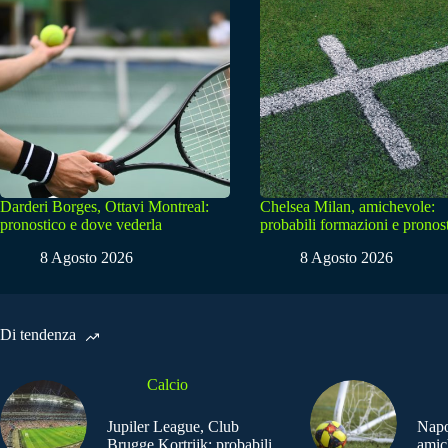
Darderi Borges, Ottavi Montreal:
Chelsea Milan, amichevole:
pronostico e dove vederla
probabili formazioni e pronos
8 Agosto 2026
8 Agosto 2026
Di tendenza
Calcio
Jupiler League, Club
Napo
Brugge Kortrijk: probabili
amic