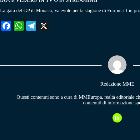
DOVE VEDERE IN TV O IN STREAMING
La gara del GP di Monaco, valevole per la stagione di Formula 1 in p
Fa
W
Te
X
ce
ha
le
bo
ts
gr
ok
A
a
pp
m
Redazione MME
Questi contenuti sono a cura di MMEuropa, realtà editoriale c
contenuti di informazione spo