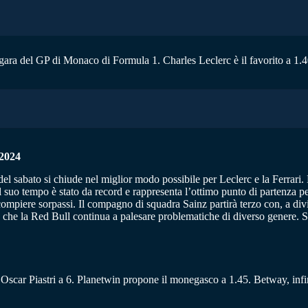
ara del GP di Monaco di Formula 1. Charles Leclerc è il favorito a 1.40
2024
del sabato si chiude nel miglior modo possibile per Leclerc e la Ferrari. 
Il suo tempo è stato da record e rappresenta l’ottimo punto di partenza p
e compiere sorpassi. Il compagno di squadra Sainz partirà terzo con, a di
che la Red Bull continua a palesare problematiche di diverso genere. Ser
a Oscar Piastri a 6. Planetwin propone il monegasco a 1.45. Betway, infin