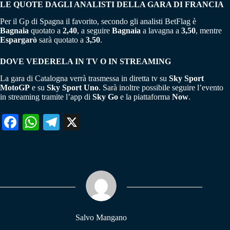
LE QUOTE DAGLI ANALISTI DELLA GARA DI FRANCIA
Per il Gp di Spagna il favorito, secondo gli analisti BetFlag è
Bagnaia
quotato a
2,40
, a seguire
Bagnaia
a lavagna a
3,50
, mentre
Espargarò
sarà quotato a
3,50
.
DOVE VEDERELA IN TV O IN STREAMING
La gara di Catalogna verrà trasmessa in diretta tv su
Sky Sport
MotoGP
e su
Sky Sport Uno
. Sarà inoltre possibile seguire l’evento
in streaming tramite l’app di
Sky Go
e la piattaforma
Now
.
Fa
W
Te
X
ce
ha
le
bo
ts
gr
ok
A
a
pp
m
Salvo Mangano