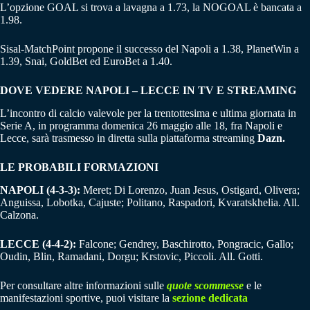
L’opzione GOAL si trova a lavagna a 1.73, la NOGOAL è bancata a
1.98.
Sisal-MatchPoint propone il successo del Napoli a 1.38, PlanetWin a
1.39, Snai, GoldBet ed EuroBet a 1.40.
DOVE VEDERE NAPOLI – LECCE IN TV E STREAMING
L’incontro di calcio valevole per la trentottesima e ultima giornata in
Serie A, in programma domenica 26 maggio alle 18, fra Napoli e
Lecce, sarà trasmesso in diretta sulla piattaforma streaming
Dazn.
LE PROBABILI FORMAZIONI
NAPOLI (4-3-3):
Meret; Di Lorenzo, Juan Jesus, Ostigard, Olivera;
Anguissa, Lobotka, Cajuste; Politano, Raspadori, Kvaratskhelia. All.
Calzona.
LECCE (4-4-2):
Falcone; Gendrey, Baschirotto, Pongracic, Gallo;
Oudin, Blin, Ramadani, Dorgu; Krstovic, Piccoli. All. Gotti.
Per consultare altre informazioni sulle
quote scommesse
e le
manifestazioni sportive, puoi visitare la
sezione dedicata