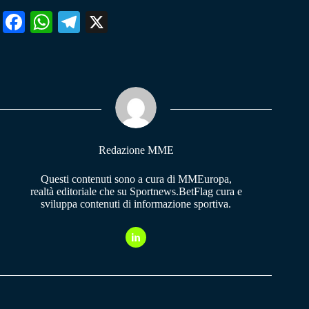
Fa
W
Te
X
ce
ha
le
bo
ts
gr
ok
A
a
pp
m
Redazione MME
Questi contenuti sono a cura di MMEuropa,
realtà editoriale che su Sportnews.BetFlag cura e
sviluppa contenuti di informazione sportiva.