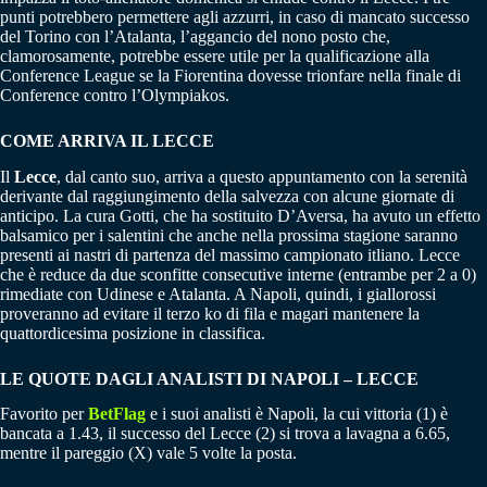
punti potrebbero permettere agli azzurri, in caso di mancato successo
del Torino con l’Atalanta, l’aggancio del nono posto che,
clamorosamente, potrebbe essere utile per la qualificazione alla
Conference League se la Fiorentina dovesse trionfare nella finale di
Conference contro l’Olympiakos.
COME ARRIVA IL LECCE
Il
Lecce
, dal canto suo, arriva a questo appuntamento con la serenità
derivante dal raggiungimento della salvezza con alcune giornate di
anticipo. La cura Gotti, che ha sostituito D’Aversa, ha avuto un effetto
balsamico per i salentini che anche nella prossima stagione saranno
presenti ai nastri di partenza del massimo campionato itliano. Lecce
che è reduce da due sconfitte consecutive interne (entrambe per 2 a 0)
rimediate con Udinese e Atalanta. A Napoli, quindi, i giallorossi
proveranno ad evitare il terzo ko di fila e magari mantenere la
quattordicesima posizione in classifica.
LE QUOTE DAGLI ANALISTI DI NAPOLI – LECCE
Favorito per
BetFlag
e i suoi analisti è Napoli, la cui vittoria (1) è
bancata a 1.43, il successo del Lecce (2) si trova a lavagna a 6.65,
mentre il pareggio (X) vale 5 volte la posta.