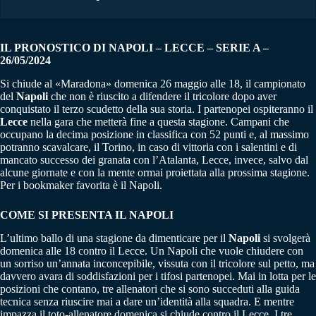
IL PRONOSTICO DI NAPOLI – LECCE – SERIE A –
26/05/2024
Si chiude al «Maradona» domenica 26 maggio alle 18, il campionato
del
Napoli
che non è riuscito a difendere il tricolore dopo aver
conquistato il terzo scudetto della sua storia. I partenopei ospiteranno il
Lecce
nella gara che metterà fine a questa stagione. Campani che
occupano la decima posizione in classifica con 52 punti e, al massimo
potranno scavalcare, il Torino, in caso di vittoria con i salentini e di
mancato successo dei granata con l’Atalanta, Lecce, invece, salvo dal
alcune giornate e con la mente ormai proiettata alla prossima stagione.
Per i bookmaker favorita è il Napoli.
COME SI PRESENTA IL NAPOLI
L’ultimo ballo di una stagione da dimenticare per il
Napoli
si svolgerà
domenica alle 18 contro il Lecce. Un Napoli che vuole chiudere con
un sorriso un’annata inconcepibile, vissuta con il tricolore sul petto, ma
davvero avara di soddisfazioni per i tifosi partenopei. Mai in lotta per le
posizioni che contano, tre allenatori che si sono succeduti alla guida
tecnica senza riuscire mai a dare un’identità alla squadra. E mentre
impazza il toto-allenatore domenica si chiude contro il Lecce. I tre