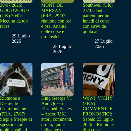
30/07/2026:
MONT DE
Southwell (UK)
GOODWOOD
MARSAN
27/07: tanti
(UK) 30/07:
[FRA] 29/07:
partenti per un
Meeting da top
riunione con psi
lunedì di corse
races
e psa. Analisi
con arrivi da
delle corse e
quota alta
29 Luglio
pronostici.
2026
27 Luglio
28 Luglio
2026
2026
Riunione a
King George VI
WoW!! VICHY
Deauville-
And Queen
(FRA) –
Clairefontaine
Elizabeth Stakes
COMMENTI E
(FRA) 27/07:
– Ascot (UK):
PRONOSTICI:
Siepi e Steeple di
attori, commenti,
Sabato 25 luglio
spessore con
prono, quote
2026 – Riunione
molti cavalli al
indicative ed
di 8 corse