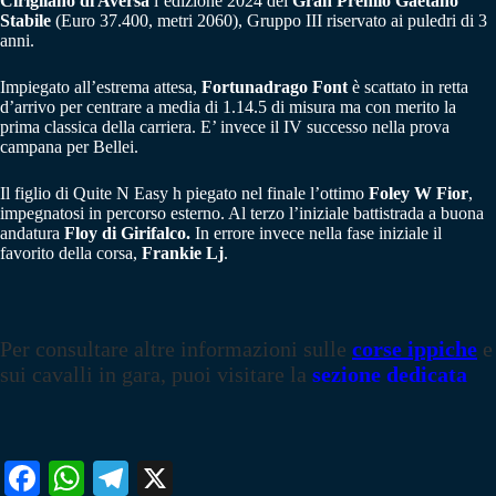
Cirigliano di Aversa
l’edizione 2024 del
Gran Premio Gaetano
Stabile
(Euro 37.400, metri 2060), Gruppo III riservato ai puledri di 3
anni.
Impiegato all’estrema attesa,
Fortunadrago Font
è scattato in retta
d’arrivo per centrare a media di 1.14.5 di misura ma con merito la
prima classica della carriera. E’ invece il IV successo nella prova
campana per Bellei.
Il figlio di Quite N Easy h piegato nel finale l’ottimo
Foley
W Fior
,
impegnatosi in percorso esterno. Al terzo l’iniziale battistrada a buona
andatura
Floy di Girifalco.
In errore invece nella fase iniziale il
favorito della corsa,
Frankie
Lj
.
Per consultare altre informazioni sulle
corse ippiche
e
sui cavalli in gara, puoi visitare la
sezione dedicata
Fa
W
Te
X