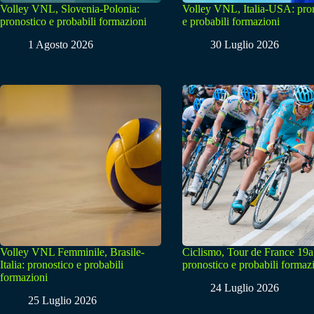
Volley VNL, Slovenia-Polonia:
Volley VNL, Italia-USA: pro
pronostico e probabili formazioni
e probabili formazioni
1 Agosto 2026
30 Luglio 2026
Volley VNL Femminile, Brasile-
Ciclismo, Tour de France 19a
Italia: pronostico e probabili
pronostico e probabili formaz
formazioni
24 Luglio 2026
25 Luglio 2026