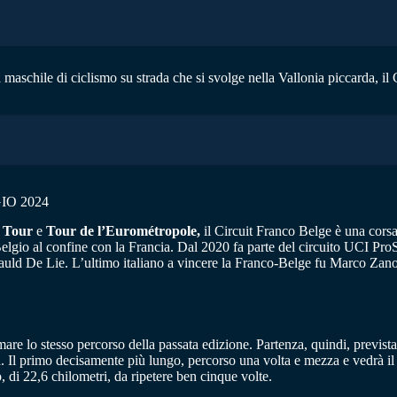
maschile di ciclismo su strada che si svolge nella Vallonia piccarda, il
IO 2024
 Tour
e
Tour de l’Eurométropole,
il Circuit Franco Belge è una corsa
Belgio al confine con la Francia. Dal 2020 fa parte del circuito UCI Pro
auld De Lie. L’ultimo italiano a vincere la Franco-Belge fu Marco Zano
mare lo stesso percorso della passata edizione. Partenza, quindi, previst
sa. Il primo decisamente più lungo, percorso una volta e mezza e vedrà il
, di 22,6 chilometri, da ripetere ben cinque volte.