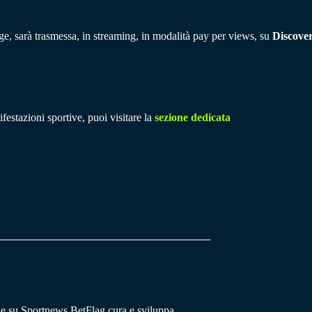
ge, sarà trasmessa, in streaming, in modalità pay per views, su
Discove
festazioni sportive, puoi visitare la
sezione dedicata
he su Sportnews.BetFlag cura e sviluppa