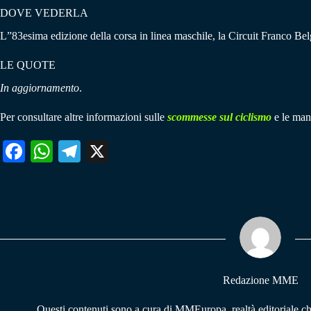
DOVE VEDERLA
L”83esima edizione della corsa in linea maschile, la Circuit Franco Bel
LE QUOTE
In aggiornamento
.
Per consultare altre informazioni sulle
scommesse sul ciclismo
e le mani
Fa
W
Te
X
ce
ha
le
bo
ts
gr
ok
A
a
pp
m
Redazione MME
Questi contenuti sono a cura di MMEuropa, realtà editoriale c