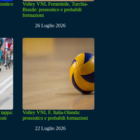
nostico
Volley VNL Femminile, Turchia-
Brasile: pronostico e probabili
formazioni
26 Luglio 2026
 tappa:
Volley VNL F, Italia-Olanda:
ioni
pronostico e probabili formazioni
22 Luglio 2026