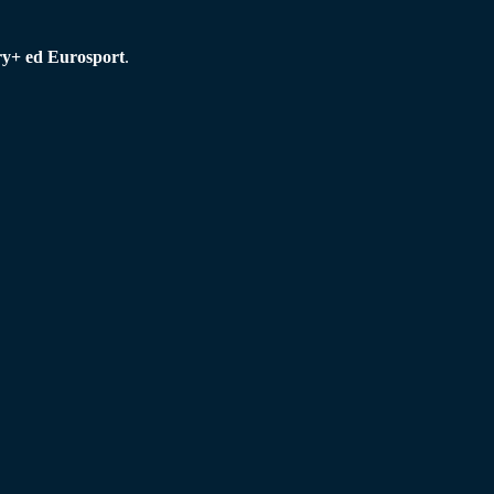
ry+ ed
Eurosport
.