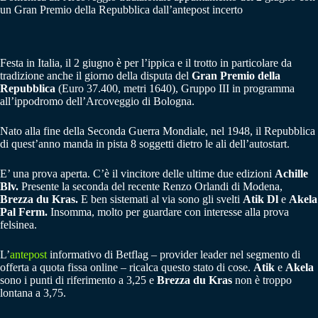
un Gran Premio della Repubblica dall’antepost incerto
Festa in Italia, il 2 giugno è per l’ippica e il trotto in particolare da
tradizione anche il giorno della disputa del
Gran Premio della
Repubblica
(Euro 37.400, metri 1640), Gruppo III in programma
all’ippodromo dell’Arcoveggio di Bologna.
Nato alla fine della Seconda Guerra Mondiale, nel 1948, il Repubblica
di quest’anno manda in pista 8 soggetti dietro le ali dell’autostart.
E’ una prova aperta. C’è il vincitore delle ultime due edizioni
Achille
Blv.
Presente la seconda del recente Renzo Orlandi di Modena,
Brezza du Kras.
E ben sistemati al via sono gli svelti
Atik Dl
e
Akela
Pal Ferm.
Insomma, molto per guardare con interesse alla prova
felsinea.
L’
antepost
informativo di Betflag – provider leader nel segmento di
offerta a quota fissa online – ricalca questo stato di cose.
Atik
e
Akela
sono i punti di riferimento a 3,25 e
Brezza du Kras
non è troppo
lontana a 3,75.