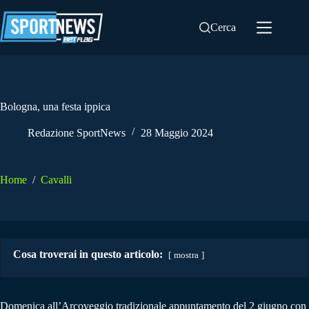
Salta
al
Cerca
contenuto
Bologna, una festa ippica
Redazione SportNews
28 Maggio 2024
Home
/
Cavalli
Cosa troverai in questo articolo:
mostra
Domenica all’Arcoveggio tradizionale appuntamento del 2 giugno con