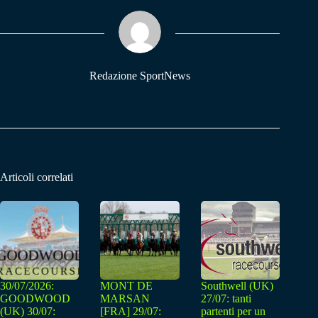
ok
A
a
pp
m
Redazione SportNews
Articoli correlati
30/07/2026:
MONT DE
Southwell (UK)
GOODWOOD
MARSAN
27/07: tanti
(UK) 30/07:
[FRA] 29/07:
partenti per un