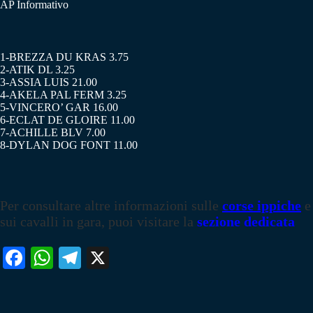
AP Informativo
1-BREZZA DU KRAS 3.75
2-ATIK DL 3.25
3-ASSIA LUIS 21.00
4-AKELA PAL FERM 3.25
5-VINCERO’ GAR 16.00
6-ECLAT DE GLOIRE 11.00
7-ACHILLE BLV 7.00
8-DYLAN DOG FONT 11.00
Per consultare altre informazioni sulle
corse ippiche
e
sui cavalli in gara, puoi visitare la
sezione dedicata
Fa
W
Te
X
ce
ha
le
bo
ts
gr