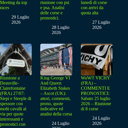
Meeting da top
riunione con psi
lunedì di corse
races
e psa. Analisi
con arrivi da
delle corse e
quota alta
29 Luglio
pronostici.
2026
27 Luglio
28 Luglio
2026
2026
Riunione a
King George VI
WoW!! VICHY
Deauville-
And Queen
(FRA) –
Clairefontaine
Elizabeth Stakes
COMMENTI E
(FRA) 27/07:
– Ascot (UK):
PRONOSTICI:
Siepi e Steeple di
attori, commenti,
Sabato 25 luglio
spessore con
prono, quote
2026 – Riunione
molti cavalli al
indicative ed
di 8 corse
via per quote
analisi della corsa
24 Luglio
interessanti e
24 Luglio
2026
pronostici con