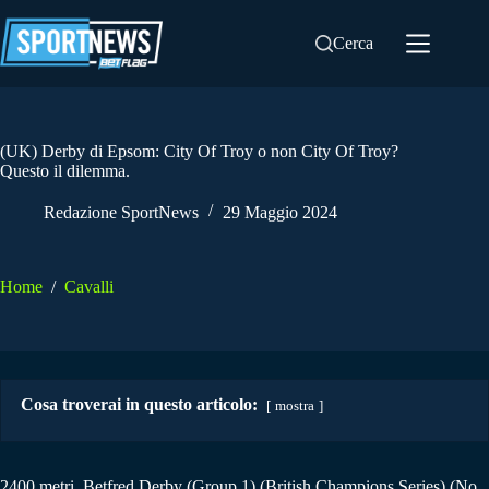
Salta
al
Cerca
contenuto
(UK) Derby di Epsom: City Of Troy o non City Of Troy?
Questo il dilemma.
Redazione SportNews
29 Maggio 2024
Home
/
Cavalli
Cosa troverai in questo articolo:
mostra
2400 metri. Betfred Derby (Group 1) (British Champions Series) (No