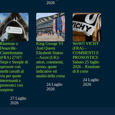
2026
Riunione a
King George VI
WoW!! VICHY
Deauville-
And Queen
(FRA) –
Clairefontaine
Elizabeth Stakes
COMMENTI E
(FRA) 27/07:
– Ascot (UK):
PRONOSTICI:
Siepi e Steeple di
attori, commenti,
Sabato 25 luglio
spessore con
prono, quote
2026 – Riunione
molti cavalli al
indicative ed
di 8 corse
via per quote
analisi della corsa
24 Luglio
interessanti e
24 Luglio
2026
pronostici con
2026
sorprese
27 Luglio
2026