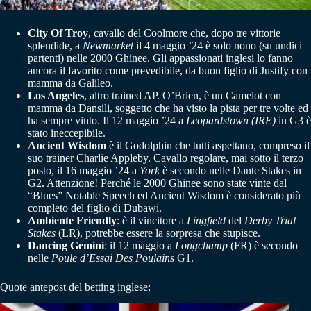
City Of Troy
, cavallo del Coolmore che, dopo tre vittorie
splendide, a
Newmarket
il 4 maggio ’24 è solo nono (su undici
partenti) nelle 2000 Ghinee. Gli appassionati inglesi lo fanno
ancora il favorito come prevedibile, da buon figlio di Justify con
mamma da Galileo.
Los Angeles
, altro trained AP. O’Brien, è un Camelot con
mamma da Dansili, soggetto che ha visto la pista per tre volte ed
ha sempre vinto. Il 12 maggio ’24 a
Leopardstown (IRE)
in G3 è
stato ineccepibile.
Ancient Wisdom
è il Godolphin che tutti aspettano, compreso il
suo trainer Charlie Appleby. Cavallo regolare, mai sotto il terzo
posto, il 16 maggio ’24 a
York
è secondo nelle Dante Stakes in
G2. Attenzione! Perché le 2000 Ghinee sono state vinte dal
“Blues” Notable Speech ed Ancient Wisdom è considerato più
completo del figlio di Dubawi.
Ambiente Friendly
: è il vincitore a
Lingfield
del
Derby Trial
Stakes
(LR), potrebbe essere la sorpresa che stupisce.
Dancing Gemini
: il 12 maggio a
Longchamp
(FR) è secondo
nelle
Poule d’Essai Des Poulains
G1.
Quote antepost del betting inglese: