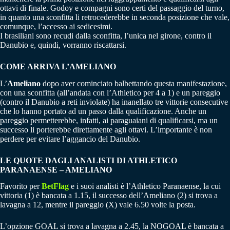
ottavi di finale. Godoy e compagni sono certi del passaggio del turno,
in quanto una sconfitta li retrocederebbe in seconda posizione che vale,
comunque, l’accesso ai sedicesimi.
I brasiliani sono recudi dalla sconfitta, l’unica nel girone, contro il
Danubio e, quindi, vorranno riscattarsi.
COME ARRIVA L’AMELIANO
L’
Ameliano
dopo aver cominciato balbettando questa manifestazione,
con una sconfitta (all’andata con l’Athletico per 4 a 1) e un pareggio
(contro il Danubio a reti inviolate) ha inanellato tre vittorie consecutive
che lo hanno portato ad un passo dalla qualificazione. Anche un
pareggio permetterebbe, infatti, ai paraguaiani di qualificarsi, ma un
successo li porterebbe direttamente agli ottavi. L’importante è non
perdere per evitare l’aggancio del Danubio.
LE QUOTE DAGLI ANALISTI DI ATHLETICO
PARANAENSE – AMELIANO
Favorito per
BetFlag
e i suoi analisti è l’Athletico Paranaense, la cui
vittoria (1) è bancata a 1.15, il successo dell’Ameliano (2) si trova a
lavagna a 12, mentre il pareggio (X) vale 6.50 volte la posta.
L’opzione GOAL si trova a lavagna a 2.45, la NOGOAL è bancata a