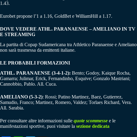
1.43.
Eurobet propone l’1 a 1.16, GoldBet e WilliamHill a 1.17.
DOVE VEDERE ATHL. PARANAENSE – AMELIANO IN TV
E STREAMING
La partita di Copap Sudamericana tra Athletico Paranaense e Ameliano
non sarà trasmessa da emittenti italiane.
LE PROBABILI FORMAZIONI
ATHL. PARANAENSE (3-4-1-2):
Bento; Godoy, Kaique Rocha,
Gamarra; Julimar, Erick, Fernandinho, Esquive; Gonzalo Mastriani;
Cannobbio, Pablo. All. Cuca.
AMELIANO (5-3-2)
: Rossi; Patino Martinez, Baez, Gutierrez,
Samudio, Franco; Martinez, Romero, Valdez; Torlaes Richard, Vera.
All. Sarabia.
Per consultare altre informazioni sulle
quote scommesse
e le
manifestazioni sportive, puoi visitare la
sezione dedicata