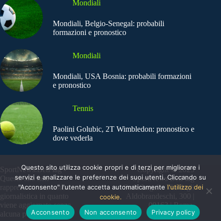
Mondiali
Mondiali, Belgio-Senegal: probabili
formazioni e pronostico
Mondiali
Mondiali, USA Bosnia: probabili formazioni
e pronostico
Tennis
Paolini Golubic, 2T Wimbledon: pronostico e
dove vederla
Questo sito utilizza cookie propri e di terzi per migliorare i
SportNews.BetFlag -
Copyright © 2025
servizi e analizzare le preferenze dei suoi utenti. Cliccando su
Questo sito non
SportNews BetFlag
"Acconsento" l'utente accetta automaticamente
l'utilizzo dei
rappresenta una testata
Sede Legale: Via degli
giornalistica in quanto
Aldobrandeschi, 300 |
cookie.
viene aggiornato senza
00163 | Roma
Acconsento
Non acconsento
Privacy policy
alcuna periodicità