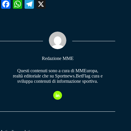
Fa
W
Te
X
ce
ha
le
bo
ts
gr
ok
A
a
pp
m
Redazione MME
Questi contenuti sono a cura di MMEuropa,
realtà editoriale che su Sportnews.BetFlag cura e
sviluppa contenuti di informazione sportiva.