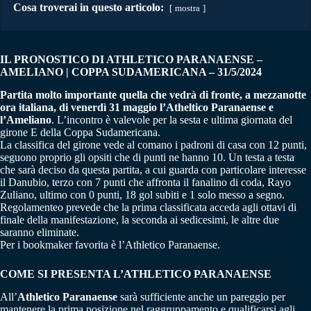
Cosa troverai in questo articolo:
mostra
IL PRONOSTICO DI ATHLETICO PARANAENSE –
AMELIANO | COPPA SUDAMERICANA – 31/5/2024
Partita molto importante quella che vedrà di fronte, a mezzanotte
ora italiana, di venerdì 31 maggio l’Atheltico Paranaense e
l’Ameliano
. L’incontro è valevole per la sesta e ultima giornata del
girone E della Coppa Sudamericana.
La classifica del girone vede al comano i padroni di casa con 12 punti,
seguono proprio gli opsiti che di punti ne hanno 10. Un testa a testa
che sarà deciso da questa partita, a cui guarda con particolare interesse
il Danubio, terzo con 7 punti che affronta il fanalino di coda, Rayo
Zuliano, ultimo con 0 punti, 18 gol subiti e 1 solo messo a segno.
Regolamenteo prevede che la prima classificata acceda agli ottavi di
finale della manifestazione, la seconda ai sedicesimi, le altre due
saranno eliminate.
Per i bookmaker favorita è l’Athletico Paranaense.
COME SI PRESENTA L’ATHLETICO PARANAENSE
All’
Athletico Paranaense
sarà sufficiente anche un pareggio per
mantenere la prima posizione nel raggruppamento e qualificarsi agli