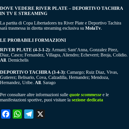
DOVE VEDERE RIVER PLATE – DEPORTIVO TACHIRA
IN TV E STREAMING
La partita di Copa Libertadores tra River Plate e Deportivo Tachira
sarà trasmessa in diretta streaming esclusiva su
MolaTv
.
LE PROBABILI FORMAZIONI
RIVER PLATE (4-3-1-2)
: Armani; Sant’Anna, Gonzalez Pirez,
Diaz, Casco; Fernandez, Villagra, Aliendro; Echeverri; Broja, Colidio.
All
. Demichelis
DEPORTIVO TACHIRA (3-4-3)
: Camargo; Ruiz Diaz, Vivas,
Gutierez; Belisario, Cova, Calzadilla, Hernandez; Mendoza,
Hernandez, Uribe.
All
. Sarago
Per consultare altre informazioni sulle
quote scommesse
e le
manifestazioni sportive, puoi visitare la
sezione dedicata
Fa
W
Te
X
ce
ha
le