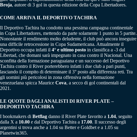
Broja
, autore di 3 gol in questa edizione della Copa Libertadores.
COME ARRIVA IL DEPORTIVO TACHIRA
Il Deportivo Tachira ha condotto una pessima campagna continentale
in Copa Libertadores, mettendo da parte solamente 1 punto in 5 partite.
Nonostante il rendimento molto deludente, il club può ancora inseguire
una difficile retrocessione in Copa Sudamericana. Attualmente il
Deportivo occupa infatti il
4° e ultimo posto
in classifica a -3 dal
Libertad, che domani sarà impegnato in casa contro il Nacional. Una
sconfitta della formazione paraguaiana e un successo del Deportivo
Tachira contro il River porterebbero infatti i due club a pari punti,
lasciando il compito di determinare il 3° posto alla differenza reti. Tra
gli uomini più pericolosi in zona offensiva nella formazione
venezuelana spicca Maurice
Cova
, a secco di gol continentali dal
2021.
LE QUOTE DAGLI ANALISTI DI RIVER PLATE –
DEPORTIVO TACHIRA
I bookmakers di
Betflag
danno il River Plate favorito a
1.04
, seguito
dalla X a
10.00
e dal Deportivo Tachira a
17.00
. Il successo degli
argentini si trova anche a 1.04 su Better e Goldbet e a 1.05 su
Planetwin365.