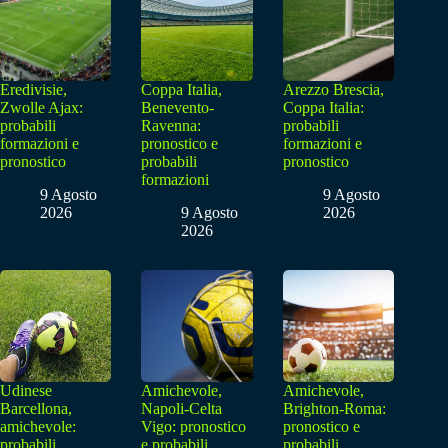
Eredivisie,
Coppa Italia,
Arezzo Brescia,
Zwolle Ajax:
Benevento-
Coppa Italia:
probabili
Ravenna:
probabili
formazioni e
pronostico e
formazioni e
pronostico
probabili
pronostico
formazioni
9 Agosto
9 Agosto
2026
9 Agosto
2026
2026
Udinese
Amichevole,
Amichevole,
Barcellona,
Napoli-Celta
Brighton-Roma:
amichevole:
Vigo: pronostico
pronostico e
probabili
e probabili
probabili