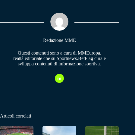
bo
ts
gr
ok
A
a
pp
m
Redazione MME
Questi contenuti sono a cura di MMEuropa,
realtà editoriale che su Sportnews.BetFlag cura e
sviluppa contenuti di informazione sportiva.
Articoli correlati