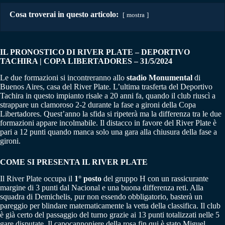
Cosa troverai in questo articolo:
mostra
IL PRONOSTICO DI RIVER PLATE – DEPORTIVO
TACHIRA | COPA LIBERTADORES – 31/5/2024
Le due formazioni si incontreranno allo
stadio Monumental
di
Buenos Aires, casa del River Plate. L’ultima trasferta del Deportivo
Tachira in questo impianto risale a 20 anni fa, quando il club riuscì a
strappare un clamoroso 2-2 durante la fase a gironi della Copa
Libertadores. Quest’anno la sfida si ripeterà ma la differenza tra le due
formazioni appare incolmabile. Il distacco in favore del River Plate è
pari a 12 punti quando manca solo una gara alla chiusura della fase a
gironi.
COME SI PRESENTA IL RIVER PLATE
Il River Plate occupa il
1° posto
del gruppo H con un rassicurante
margine di 3 punti dal Nacional e una buona differenza reti. Alla
squadra di Demichelis, pur non essendo obbligatorio, basterà un
pareggio per blindare matematicamente la vetta della classifica. Il club
è già certo del passaggio del turno grazie ai 13 punti totalizzati nelle 5
gare disputate. Il capocannoniere della rosa fin qui è stato Miguel