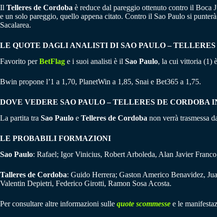
Il
Telleres
de
Cordoba
è reduce dal pareggio ottenuto contro il Boca Ju
e un solo pareggio, quello appena citato. Contro il Sao Paulo si punter
Sacalarea.
LE QUOTE DAGLI ANALISTI DI SAO PAULO – TELLERE
Favorito per
BetFlag
e i suoi analisti è il
Sao Paulo
, la cui vittoria (1
Bwin propone l’1 a 1,70, PlanetWin a 1,85, Snai e Bet365 a 1,75.
DOVE VEDERE SAO PAULO – TELLERES DE CORDOBA I
La partita tra
Sao Paulo
e
Telleres
de
Cordoba
non verrà trasmessa da 
LE PROBABILI FORMAZIONI
Sao Paulo
: Rafael; Igor Vinicius, Robert Arboleda, Alan Javier Franc
Talleres de Cordoba
: Guido Herrera; Gaston Americo Benavidez, Juan
Valentin Depietri, Federico Girotti, Ramon Sosa Acosta.
Per consultare altre informazioni sulle
quote scommesse
e le manifestaz