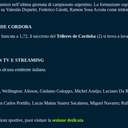
niors nell’ultima giornata di campionato argentino. La formazione ospite
à su Valentin Depietri, Federico Girotti, Ramon Sosa Acosta come trident
S DE CORDOBA
) è bancata a 1,72, il successo del
Telleres de Cordoba
(2) si trova a la
N TV E STREAMING
alcuna emittente italiana.
o, Wellington; Alisson, Giuliano Galoppo, Michel Araújo; Luciano Da Ro
 Carlos Portillo, Lucas Matias Suarez Sacalarea, Miguel Navarro; Rub
ioni sportive, puoi visitare la
sezione dedicata