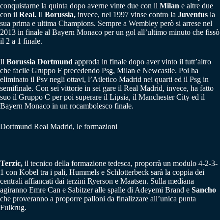
conquistarne la quinta dopo averne vinte due con il
Milan
e altre due
con il
Real.
Il
Borussia,
invece, nel 1997 vinse contro la
Juventus
la
sua prima e ultima Champions. Sempre a Wembley però si arrese nel
2013 in finale al Bayern Monaco per un gol all’ultimo minuto che fissò
il 2 a 1 finale.
Il
Borussia Dortmund
approda in finale dopo aver vinto il tutt’altro
che facile Gruppo F precedendo Psg, Milan e Newcastle. Poi ha
eliminato il Psv negli ottavi, l’Atletico Madrid nei quarti ed il Psg in
semifinale. Con sei vittorie in sei gare il Real Madrid, invece, ha fatto
suo il Gruppo C per poi superare il Lipsia, il Manchester City ed il
Bayern Monaco in un rocambolesco finale.
Dortmund Real Madrid, le formazioni
Terzic,
il tecnico della formazione tedesca, proporrà un modulo 4-2-3-
1 con Kobel tra i pali, Hummels e Schlotterbeck sarà la coppia dei
centrali affiancati dai terzini Ryerson e Maatsen. Sulla mediana
agiranno Emre Can e Sabitzer alle spalle di Adeyemi Brand e
Sancho
che proveranno a proporre palloni da finalizzare all’unica punta
Fulkrug.