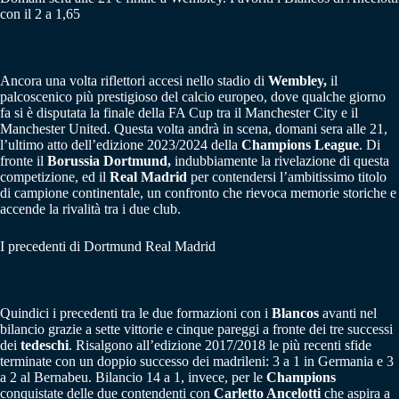
con il 2 a 1,65
Ancora una volta riflettori accesi nello stadio di
Wembley,
il
palcoscenico più prestigioso del calcio europeo, dove qualche giorno
fa si è disputata la finale della FA Cup tra il Manchester City e il
Manchester United. Questa volta andrà in scena, domani sera alle 21,
l’ultimo atto dell’edizione 2023/2024 della
Champions League
. Di
fronte il
Borussia Dortmund,
indubbiamente la rivelazione di questa
competizione, ed il
Real Madrid
per contendersi l’ambitissimo titolo
di campione continentale, un confronto che rievoca memorie storiche e
accende la rivalità tra i due club.
I precedenti di Dortmund Real Madrid
Quindici i precedenti tra le due formazioni con i
Blancos
avanti nel
bilancio grazie a sette vittorie e cinque pareggi a fronte dei tre successi
dei
tedeschi
. Risalgono all’edizione 2017/2018 le più recenti sfide
terminate con un doppio successo dei madrileni: 3 a 1 in Germania e 3
a 2 al Bernabeu. Bilancio 14 a 1, invece, per le
Champions
conquistate delle due contendenti con
Carletto Ancelotti
che aspira a