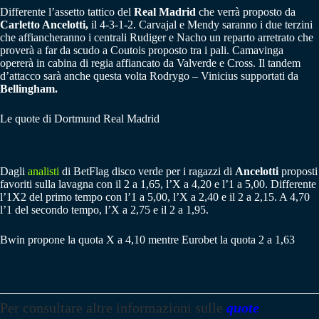
Differente l’assetto tattico del
Real Madrid
che verrà proposto da
Carletto Ancelotti,
il 4-3-1-2. Carvajal e Mendy saranno i due terzini
che affiancheranno i centrali Rudiger e Nacho un reparto arretrato che
proverà a far da scudo a Coutois proposto tra i pali. Camavinga
opererà in cabina di regia affiancato da Valverde e Cross. Il tandem
d’attacco sarà anche questa volta Rodrygo – Vinicius supportati da
Bellingham.
Le quote di Dortmund Real Madrid
Dagli
analisti
di BetFlag disco verde per i ragazzi di
Ancelotti
proposti
favoriti sulla lavagna con il 2 a 1,65, l’X a 4,20 e l’1 a 5,00. Differente
l’1X2 del primo tempo con l’1 a 5,00, l’X a 2,40 e il 2 a 2,15. A 4,70
l’1 del secondo tempo, l’X a 2,75 e il 2 a 1,95.
Bwin propone la quota X a 4,10 mentre Eurobet la quota 2 a 1,63
Per consultare altre informazioni sulle
quote