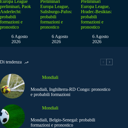
Europa League
Preliminari
Preliminari
preliminari, Paok
Europa League,
Europa League,
Anderlecht:
Salisburgo-Pafos:
Hradec-Besiktas:
probabili
probabili
probabili
formazioni e
formazioni e
formazioni e
pronostico
pronostico
pronostico
6 Agosto
6 Agosto
6 Agosto
2026
2026
2026
Di tendenza
Mondiali
Mondiali, Inghilterra-RD Congo: pronostico
e probabili formazioni
Mondiali
Mondiali, Belgio-Senegal: probabili
formazioni e pronostico