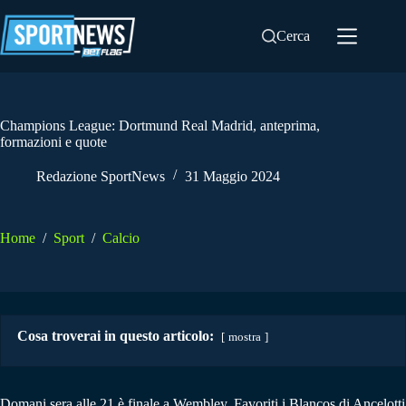
Salta
al
Cerca
contenuto
Champions League: Dortmund Real Madrid, anteprima,
formazioni e quote
Redazione SportNews
31 Maggio 2024
Home
/
Sport
/
Calcio
Cosa troverai in questo articolo:
mostra
Domani sera alle 21 è finale a Wembley. Favoriti i Blancos di Ancelotti