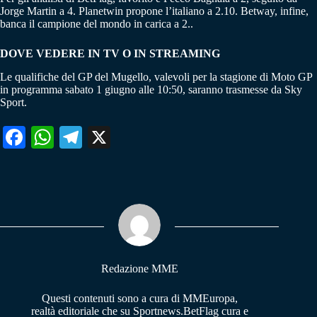
Jorge Martin a 4. Planetwin propone l’italiano a 2.10. Betway, infine,
banca il campione del mondo in carica a 2..
DOVE VEDERE IN TV O IN STREAMING
Le qualifiche del GP del Mugello, valevoli per la stagione di Moto GP
in programma sabato 1 giugno alle 10:50, saranno trasmesse da Sky
Sport.
Fa
W
Te
X
ce
ha
le
bo
ts
gr
ok
A
a
pp
m
Redazione MME
Questi contenuti sono a cura di MMEuropa,
realtà editoriale che su Sportnews.BetFlag cura e