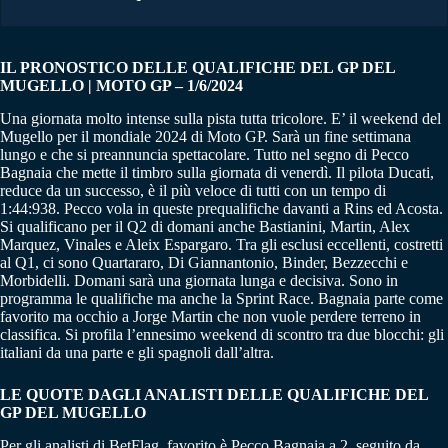
IL PRONOSTICO DELLE QUALIFICHE DEL GP DEL
MUGELLO | MOTO GP – 1/6/2024
Una giornata molto intense sulla pista tutta tricolore. E’ il weekend del
Mugello per il mondiale 2024 di Moto GP. Sarà un fine settimana
lungo e che si preannuncia spettacolare. Tutto nel segno di Pecco
Bagnaia che mette il timbro sulla giornata di venerdì. Il pilota Ducati,
reduce da un successo, è il più veloce di tutti con un tempo di
1:44:938. Pecco vola in queste prequalifiche davanti a Rins ed Acosta.
Si qualificano per il Q2 di domani anche Bastianini, Martin, Alex
Marquez, Vinales e Aleix Espargaro. Tra gli esclusi eccellenti, costretti
al Q1, ci sono Quartararo, Di Giannantonio, Binder, Bezzecchi e
Morbidelli. Domani sarà una giornata lunga e decisiva. Sono in
programma le qualifiche ma anche la Sprint Race. Bagnaia parte come
favorito ma occhio a Jorge Martin che non vuole perdere terreno in
classifica. Si profila l’ennesimo weekend di scontro tra due blocchi: gli
italiani da una parte e gli spagnoli dall’altra.
LE QUOTE DAGLI ANALISTI DELLE QUALIFICHE DEL
GP DEL MUGELLO
Per gli analisti di BetFlag, favorito è Pecco Bagnaia a 2, seguito da