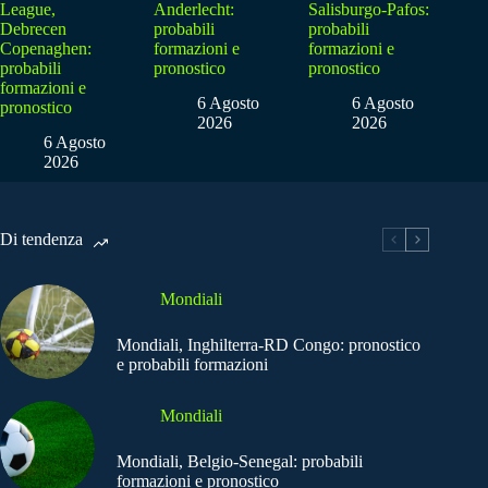
League,
Anderlecht:
Salisburgo-Pafos:
Debrecen
probabili
probabili
Copenaghen:
formazioni e
formazioni e
probabili
pronostico
pronostico
formazioni e
6 Agosto
6 Agosto
pronostico
2026
2026
6 Agosto
2026
Di tendenza
Mondiali
Mondiali, Inghilterra-RD Congo: pronostico
e probabili formazioni
Mondiali
Mondiali, Belgio-Senegal: probabili
formazioni e pronostico