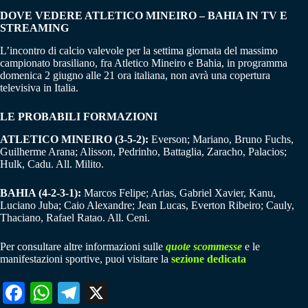
DOVE VEDERE ATLETICO MINEIRO – BAHIA IN TV E
STREAMING
L’incontro di calcio valevole per la settima giornata del massimo
campionato brasiliano, fra Atletico Mineiro e Bahia, in programma
domenica 2 giugno alle 21 ora italiana, non avrà una copertura
televisiva in Italia.
LE PROBABILI FORMAZIONI
ATLETICO MINEIRO (3-5-2):
Everson; Mariano, Bruno Fuchs,
Guilherme Arana; Alisson, Pedrinho, Battaglia, Zaracho, Palacios;
Hulk, Cadu. All. Milito.
BAHIA (4-2-3-1):
Marcos Felipe; Arias, Gabriel Xavier, Kanu,
Luciano Juba; Caio Alexandre; Jean Lucas, Everton Ribeiro; Cauly,
Thaciano, Rafael Ratao. All. Ceni.
Per consultare altre informazioni sulle
quote scommesse
e le
manifestazioni sportive, puoi visitare la
sezione dedicata
Fa
W
Te
X