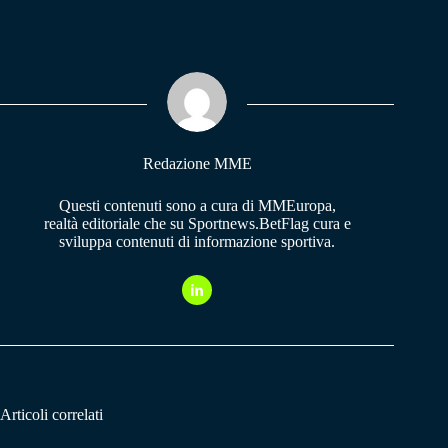
ce
ha
le
bo
ts
gr
ok
A
a
pp
m
Redazione MME
Questi contenuti sono a cura di MMEuropa,
realtà editoriale che su Sportnews.BetFlag cura e
sviluppa contenuti di informazione sportiva.
Articoli correlati