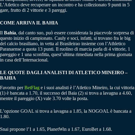
L’Atletico deve recuperare un incontro e ha collezionato 9 punti in 5
gare, frutto di 2 vittorie e 3 pareggi.
COME ARRIVA IL BAHIA
Il
Bahia
, dal canto suo, può essere considerata la piacevole sorpresa di
questo inizio di campionato. Cauly e soci, infatti, si trovano fra le big
del calcio brasiliano, in vetta al Brasileirao insieme con l’Athletico
Paranaense a quota 13 punti. Il ruolino di marcia parla di 4 vittorie, 1
pareggio e 1 una sconfitta, quest’ultima rimediata nella prima giornata
in casa dell’Internacional.
LE QUOTE DAGLI ANALISTI DI ATLETICO MINEIRO –
BAHIA
Favorito per
BetFlag
e i suoi analisti è l’Atletico Mineiro, la cui vittoria
(1) è bancata a 1.70, il successo del Baia (2) si trova a lavagna a 4.60,
mentre il pareggio (X) vale 3.70 volte la posta.
L’opzione GOAL si trova a lavagna a 1.85, la NOGOAL è bancata a
1.80.
Snai propone l’1 a 1.65, PlanetWin a 1.67, EuroBet a 1.68.