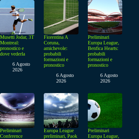
Musetti Jodar, 3T
Fiorentina A
Preliminari
Montreal:
Coruna,
Europa League,
pronostico e
amichevole:
Benfica Hearts:
dove vederla
probabili
probabili
formazioni e
formazioni e
6 Agosto
pronostico
pronostico
2026
6 Agosto
6 Agosto
2026
2026
Preliminari
Europa League
Preliminari
Conference
preliminari, Paok
Europa League,