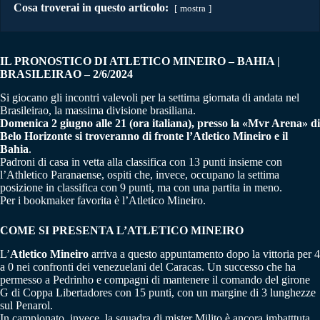
Cosa troverai in questo articolo:
mostra
IL PRONOSTICO DI ATLETICO MINEIRO – BAHIA |
BRASILEIRAO – 2/6/2024
Si giocano gli incontri valevoli per la settima giornata di andata nel
Brasileirao, la massima divisione brasiliana.
Domenica 2 giugno alle 21 (ora italiana), presso la «Mvr Arena» di
Belo Horizonte si troveranno di fronte l’Atletico Mineiro e il
Bahia
.
Padroni di casa in vetta alla classifica con 13 punti insieme con
l’Athletico Paranaense, ospiti che, invece, occupano la settima
posizione in classifica con 9 punti, ma con una partita in meno.
Per i bookmaker favorita è l’Atletico Mineiro.
COME SI PRESENTA L’ATLETICO MINEIRO
L’
Atletico Mineiro
arriva a questo appuntamento dopo la vittoria per 4
a 0 nei confronti dei venezuelani del Caracas. Un successo che ha
permesso a Pedrinho e compagni di mantenere il comando del girone
G di Coppa Libertadores con 15 punti, con un margine di 3 lunghezze
sul Penarol.
In campionato, invece, la squadra di mister Milito è ancora imbatttuta.