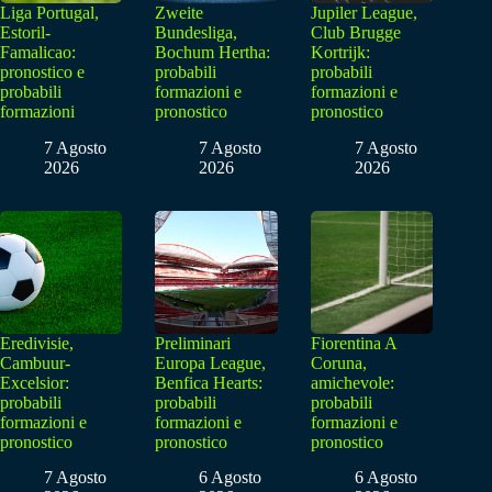
Liga Portugal,
Zweite
Jupiler League,
Estoril-
Bundesliga,
Club Brugge
Famalicao:
Bochum Hertha:
Kortrijk:
pronostico e
probabili
probabili
probabili
formazioni e
formazioni e
formazioni
pronostico
pronostico
7 Agosto
7 Agosto
7 Agosto
2026
2026
2026
Eredivisie,
Preliminari
Fiorentina A
Cambuur-
Europa League,
Coruna,
Excelsior:
Benfica Hearts:
amichevole:
probabili
probabili
probabili
formazioni e
formazioni e
formazioni e
pronostico
pronostico
pronostico
7 Agosto
6 Agosto
6 Agosto