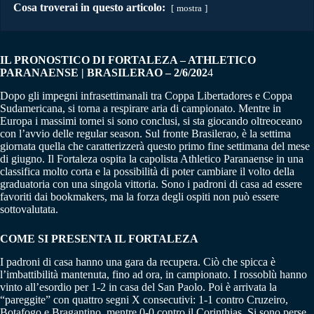
Cosa troverai in questo articolo:
mostra
IL PRONOSTICO DI FORTALEZA – ATHLETICO
PARANAENSE | BRASILERAO – 2/6/202
4
Dopo gli impegni infrasettimanali tra Coppa Libertadores e Coppa
Sudamericana, si torna a respirare aria di campionato. Mentre in
Europa i massimi tornei si sono conclusi, si sta giocando oltreoceano
con l’avvio delle regular season. Sul fronte Brasilerao, è la settima
giornata quella che caratterizzerà questo primo fine settimana del mese
di giugno. Il Fortaleza ospita la capolista Athletico Paranaense in una
classifica molto corta e la possibilità di poter cambiare il volto della
graduatoria con una singola vittoria. Sono i padroni di casa ad essere
favoriti dai bookmakers, ma la forza degli ospiti non può essere
sottovalutata.
COME SI PRESENTA IL FORTALEZA
I padroni di casa hanno una gara da recupera. Ciò che spicca è
l’imbattibilità mantenuta, fino ad ora, in campionato. I rossoblù hanno
vinto all’esordio per 1-2 in casa del San Paolo. Poi è arrivata la
“pareggite” con quattro segni X consecutivi: 1-1 contro Cruzeiro,
Botafogo e Bragantino, mentre 0-0 contro il Corinthias. Si sono perse