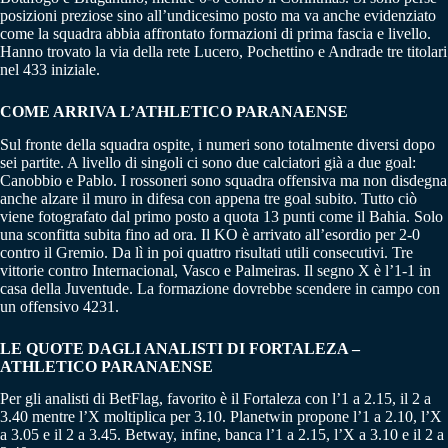
posizioni preziose sino all’undicesimo posto ma va anche evidenziato
come la squadra abbia affrontato formazioni di prima fascia e livello.
Hanno trovato la via della rete Lucero, Pochettino e Andrade tre titolari
nel 433 iniziale.
COME ARRIVA L’ATHLETICO PARANAENSE
Sul fronte della squadra ospite, i numeri sono totalmente diversi dopo
sei partite. A livello di singoli ci sono due calciatori già a due goal:
Canobbio e Pablo. I rossoneri sono squadra offensiva ma non disdegna
anche alzare il muro in difesa con appena tre goal subito. Tutto ciò
viene fotografato dal primo posto a quota 13 punti come il Bahia. Solo
una sconfitta subita fino ad ora. Il KO è arrivato all’esordio per 2-0
contro il Gremio. Da lì in poi quattro risultati utili consecutivi. Tre
vittorie contro Internacional, Vasco e Palmeiras. Il segno X è l’1-1 in
casa della Juventude. La formazione dovrebbe scendere in campo con
un offensivo 4231.
LE QUOTE DAGLI ANALISTI DI FORTALEZA –
ATHLETICO PARANAENSE
Per gli analisti di BetFlag, favorito è il Fortaleza con l’1 a 2.15, il 2 a
3.40 mentre l’X moltiplica per 3.10. Planetwin propone l’1 a 2.10, l’X
a 3.05 e il 2 a 3.45. Betway, infine, banca l’1 a 2.15, l’X a 3.10 e il 2 a