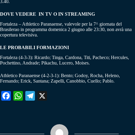
3.40.
DOVE VEDERE IN TV O IN STREAMING
Fortaleza – Athletico Paranaense, valevole per la 7^ giornata del
Brasilerao in programma domenica 2 giugno alle 23:30, non avrà una
copertura televisiva.
LE PROBABILI FORMAZIONI
Fortaleza (4-3-3): Ricardo; Tinga, Cardona, Titi, Pacheco; Hercules,
Pochettino, Andrade; Pikachu, Lucero, Moises.
Athletico Paranaense (4-2-3-1): Bento; Godoy, Rocha, Heleno,
Fernando; Erick, Santana; Zapelli, Canobbio, Cuello; Pablo.
Fa
W
Te
X
ce
ha
le
bo
ts
gr
ok
A
a
pp
m