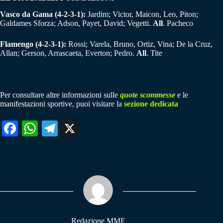
Vasco da Gama (4-2-3-1):
Jardim; Victor, Maicon, Leo, Piton;
Galdames Sforza; Adson, Payet, David; Vegetti.
All
. Pacheco
Flamengo (4-2-3-1):
Rossi; Varela, Bruno, Ortiz, Vina; De la Cruz,
Allan; Gerson, Arrascaeta, Everton; Pedro.
All
. Tite
Per consultare altre informazioni sulle
quote scommesse
e le
manifestazioni sportive, puoi visitare la
sezione dedicata
Fa
W
Te
X
ce
ha
le
bo
ts
gr
ok
A
a
pp
m
Redazione MME