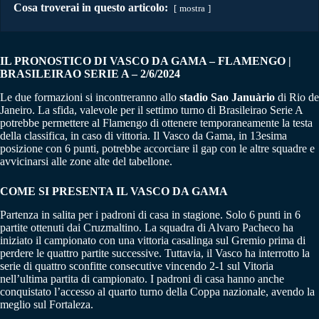
Cosa troverai in questo articolo:
mostra
IL PRONOSTICO DI VASCO DA GAMA – FLAMENGO |
BRASILEIRAO SERIE A – 2/6/2024
Le due formazioni si incontreranno allo
stadio Sao Januàrio
di Rio de
Janeiro. La sfida, valevole per il settimo turno di Brasileirao Serie A
potrebbe permettere al Flamengo di ottenere temporaneamente la testa
della classifica, in caso di vittoria. Il Vasco da Gama, in 13esima
posizione con 6 punti, potrebbe accorciare il gap con le altre squadre e
avvicinarsi alle zone alte del tabellone.
COME SI PRESENTA IL VASCO DA GAMA
Partenza in salita per i padroni di casa in stagione. Solo 6 punti in 6
partite ottenuti dai Cruzmaltino. La squadra di Alvaro Pacheco ha
iniziato il campionato con una vittoria casalinga sul Gremio prima di
perdere le quattro partite successive. Tuttavia, il Vasco ha interrotto la
serie di quattro sconfitte consecutive vincendo 2-1 sul Vitoria
nell’ultima partita di campionato. I padroni di casa hanno anche
conquistato l’accesso al quarto turno della Coppa nazionale, avendo la
meglio sul Fortaleza.