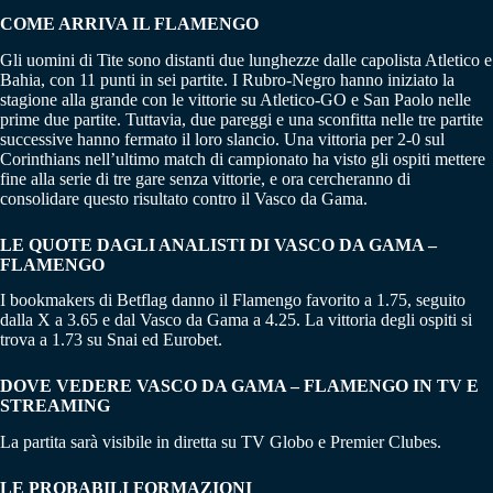
COME ARRIVA IL FLAMENGO
Gli uomini di Tite sono distanti due lunghezze dalle capolista Atletico e
Bahia, con 11 punti in sei partite. I Rubro-Negro hanno iniziato la
stagione alla grande con le vittorie su Atletico-GO e San Paolo nelle
prime due partite. Tuttavia, due pareggi e una sconfitta nelle tre partite
successive hanno fermato il loro slancio. Una vittoria per 2-0 sul
Corinthians nell’ultimo match di campionato ha visto gli ospiti mettere
fine alla serie di tre gare senza vittorie, e ora cercheranno di
consolidare questo risultato contro il Vasco da Gama.
LE QUOTE DAGLI ANALISTI DI VASCO DA GAMA –
FLAMENGO
I bookmakers di Betflag danno il Flamengo favorito a 1.75, seguito
dalla X a 3.65 e dal Vasco da Gama a 4.25. La vittoria degli ospiti si
trova a 1.73 su Snai ed Eurobet.
DOVE VEDERE VASCO DA GAMA – FLAMENGO IN TV E
STREAMING
La partita sarà visibile in diretta su TV Globo e Premier Clubes.
LE PROBABILI FORMAZIONI