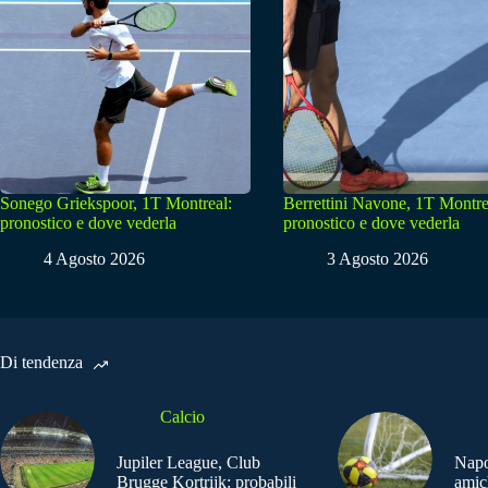
Sonego Griekspoor, 1T Montreal:
Berrettini Navone, 1T Montre
pronostico e dove vederla
pronostico e dove vederla
4 Agosto 2026
3 Agosto 2026
Di tendenza
Calcio
Jupiler League, Club
Napo
Brugge Kortrijk: probabili
amic