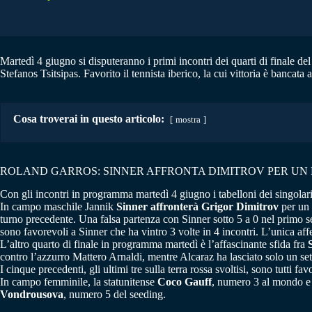
Martedì 4 giugno si disputeranno i primi incontri dei quarti di finale del
Stefanos Tsitsipas. Favorito il tennista iberico, la cui vittoria è bancata 
Cosa troverai in questo articolo:
mostra
ROLAND GARROS: SINNER AFFRONTA DIMITROV PER UN 
Con gli incontri in programma martedì 4 giugno i tabelloni dei singolari 
In campo maschile Jannik
Sinner affronterà Grigor Dimitrov
per un 
turno precedente. Una falsa partenza con Sinner sotto 5 a 0 nel primo set,
sono favorevoli a Sinner che ha vintro 3 volte in 4 incontri. L’unica aff
L’altro quarto di finale in programma martedì è l’affascinante sfida fra
contro l’azzurro Mattero Arnaldi, mentre Alcaraz ha lasciato solo un set 
I cinque precedenti, gli ultimi tre sulla terra rossa svoltisi, sono tutti fa
In campo femminile, la statunitense
Coco Gauff
, numero 3 al mondo e 
Vondrousova
, numero 5 del seeding.