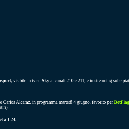
sport
, visibile in tv su
Sky
ai canali 210 e 211, e in streaming sulle pi
s e Carlos Alcaraz, in programma martedì 4 giugno, favorito per
BetFla
tiri).
t a 1.24.