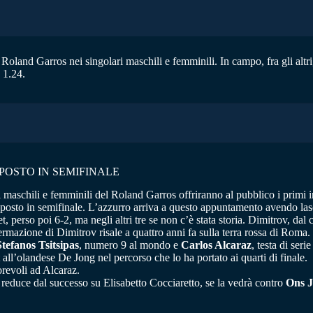
 Roland Garros nei singolari maschili e femminili. In campo, fra gli altri
a 1.24.
POSTO IN SEMIFINALE
maschili e femminili del Roland Garros offriranno al pubblico i primi inc
posto in semifinale. L’azzurro arriva a questo appuntamento avendo lasci
 perso poi 6-2, ma negli altri tre se non c’è stata storia. Dimitrov, dal 
ermazione di Dimitrov risale a quattro anni fa sulla terra rossa di Roma.
Stefanos Tsitsipas
, numero 9 al mondo e
Carlos Alcaraz
, testa di ser
all’olandese De Jong nel percorso che lo ha portato ai quarti di finale.
vorevoli ad Alcaraz.
reduce dal successo su Elisabetto Cocciaretto, se la vedrà contro
Ons 