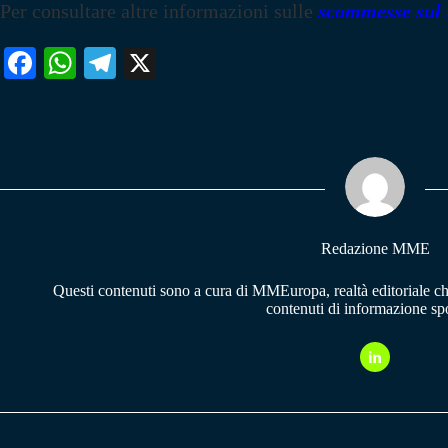
Per consultare altre informazioni sulle
scommesse sul 
Fa
W
Te
X
ce
ha
le
bo
ts
gr
ok
A
a
pp
m
Redazione MME
Questi contenuti sono a cura di MMEuropa, realtà editoriale c
contenuti di informazione spo