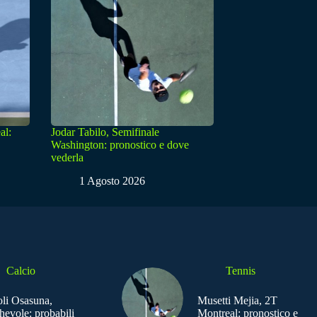
al:
Jodar Tabilo, Semifinale
Washington: pronostico e dove
vederla
1 Agosto 2026
Calcio
Tennis
li Osasuna,
Musetti Mejia, 2T
hevole: probabili
Montreal: pronostico e