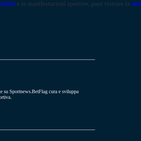
tennis
e le manifestazioni sportive, puoi visitare la
sez
he su Sportnews.BetFlag cura e sviluppa
rtiva.