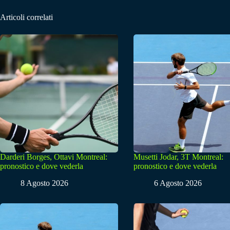
Articoli correlati
Darderi Borges, Ottavi Montreal:
Musetti Jodar, 3T Montreal:
pronostico e dove vederla
pronostico e dove vederla
8 Agosto 2026
6 Agosto 2026