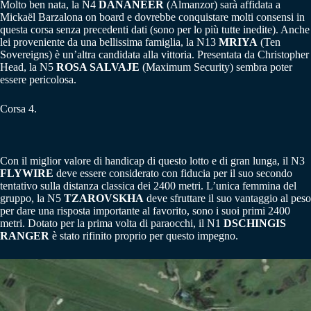
Molto ben nata, la N4
DANANEER
(Almanzor) sarà affidata a
Mickaël Barzalona on board e dovrebbe conquistare molti consensi in
questa corsa senza precedenti dati (sono per lo più tutte inedite). Anche
lei proveniente da una bellissima famiglia, la N13
MRIYA
(Ten
Sovereigns) è un’altra candidata alla vittoria. Presentata da Christopher
Head, la N5
ROSA SALVAJE
(Maximum Security) sembra poter
essere pericolosa.
Corsa 4.
Con il miglior valore di handicap di questo lotto e di gran lunga, il N3
FLYWIRE
deve essere considerato con fiducia per il suo secondo
tentativo sulla distanza classica dei 2400 metri. L’unica femmina del
gruppo, la N5
TZAROVSKHA
deve sfruttare il suo vantaggio al peso
per dare una risposta importante al favorito, sono i suoi primi 2400
metri. Dotato per la prima volta di paraocchi, il N1
DSCHINGIS
RANGER
è stato rifinito proprio per questo impegno.