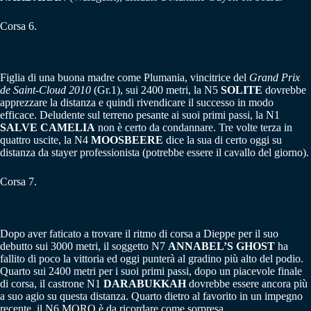
Corsa 6.
Figlia di una buona madre come Plumania, vincitrice del
Grand Prix
de Saint-Cloud 2010
(Gr.1), sui 2400 metri, la N5
SOLITE
dovrebbe
apprezzare la distanza e quindi rivendicare il successo in modo
efficace. Deludente sul terreno pesante ai suoi primi passi, la N1
SALVE CAMELIA
non è certo da condannare. Tre volte terza in
quattro uscite, la N4
MOOSBEERE
dice la sua di certo oggi su
distanza da stayer professionista (potrebbe essere il cavallo del giorno).
Corsa 7.
Dopo aver faticato a trovare il ritmo di corsa a Dieppe per il suo
debutto sui 3000 metri, il soggetto N7
ANNABEL’S GHOST
ha
fallito di poco la vittoria ed oggi punterà al gradino più alto del podio.
Quarto sui 2400 metri per i suoi primi passi, dopo un piacevole finale
di corsa, il castrone N1
DARABUKKAH
dovrebbe essere ancora più
a suo agio su questa distanza. Quarto dietro al favorito in un impegno
recente, il N6 MORO è da ricordare come sorpresa