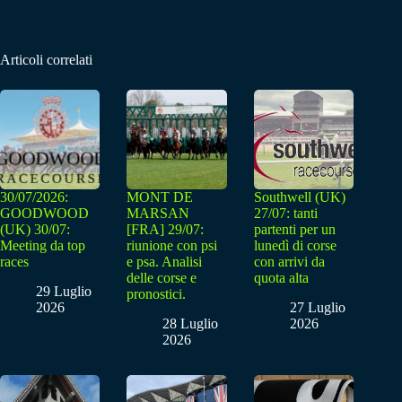
Articoli correlati
30/07/2026:
MONT DE
Southwell (UK)
GOODWOOD
MARSAN
27/07: tanti
(UK) 30/07:
[FRA] 29/07:
partenti per un
Meeting da top
riunione con psi
lunedì di corse
races
e psa. Analisi
con arrivi da
delle corse e
quota alta
29 Luglio
pronostici.
2026
27 Luglio
28 Luglio
2026
2026