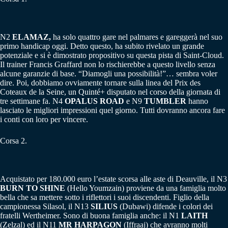
N2
ELAMAZ,
ha solo quattro gare nel palmares e gareggerà nel suo
primo handicap oggi. Detto questo, ha subito rivelato un grande
potenziale e si è dimostrato propositivo su questa pista di Saint-Cloud.
Il trainer Francis Graffard non lo rischierebbe a questo livello senza
alcune garanzie di base. “Diamogli una possibilità!”… sembra voler
dire. Poi, dobbiamo ovviamente tornare sulla linea del Prix des
Coteaux de la Seine, un Quinté+ disputato nel corso della giornata di
tre settimane fa. N4
OPALUS ROAD
e N9
TUMBLER
hanno
lasciato le migliori impressioni quel giorno. Tutti dovranno ancora fare
i conti con loro per vincere.
Corsa 2.
Acquistato per 180.000 euro l’estate scorsa alle aste di Deauville, il N3
BURN
TO SHINE
(Hello Youmzain) proviene da una famiglia molto
bella che sa mettere sotto i riflettori i suoi discendenti. Figlio della
campionessa Silasol, il N13
SILIUS
(Dubawi) difende i colori dei
fratelli Wertheimer. Sono di buona famiglia anche: il N1
LAITH
(Zelzal) ed il N11
MR HARPAGON
(Iffraaj) che avranno molti