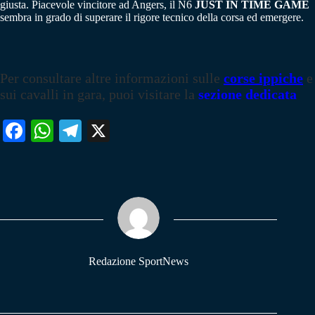
giusta. Piacevole vincitore ad Angers, il N6
JUST IN TIME GAME
sembra in grado di superare il rigore tecnico della corsa ed emergere.
Per consultare altre informazioni sulle
corse ippiche
e
sui cavalli in gara, puoi visitare la
sezione dedicata
Fa
W
Te
X
ce
ha
le
bo
ts
gr
ok
A
a
pp
m
Redazione SportNews