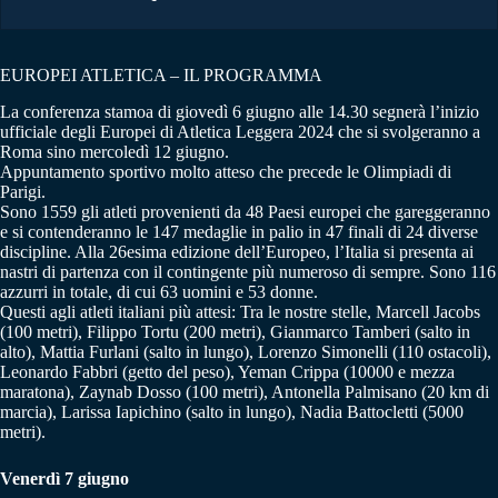
EUROPEI ATLETICA – IL PROGRAMMA
La conferenza stamoa di giovedì 6 giugno alle 14.30 segnerà l’inizio
ufficiale degli Europei di Atletica Leggera 2024 che si svolgeranno a
Roma sino mercoledì 12 giugno.
Appuntamento sportivo molto atteso che precede le Olimpiadi di
Parigi.
Sono 1559 gli atleti provenienti da 48 Paesi europei che gareggeranno
e si contenderanno le 147 medaglie in palio in 47 finali di 24 diverse
discipline. Alla 26esima edizione dell’Europeo, l’Italia si presenta ai
nastri di partenza con il contingente più numeroso di sempre. Sono 116
azzurri in totale, di cui 63 uomini e 53 donne.
Questi agli atleti italiani più attesi: Tra le nostre stelle, Marcell Jacobs
(100 metri), Filippo Tortu (200 metri), Gianmarco Tamberi (salto in
alto), Mattia Furlani (salto in lungo), Lorenzo Simonelli (110 ostacoli),
Leonardo Fabbri (getto del peso), Yeman Crippa (10000 e mezza
maratona), Zaynab Dosso (100 metri), Antonella Palmisano (20 km di
marcia), Larissa Iapichino (salto in lungo), Nadia Battocletti (5000
metri).
Venerdì 7 giugno