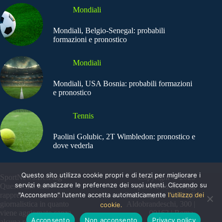
Mondiali
Mondiali, Belgio-Senegal: probabili
formazioni e pronostico
Mondiali
Mondiali, USA Bosnia: probabili formazioni
e pronostico
Tennis
Paolini Golubic, 2T Wimbledon: pronostico e
dove vederla
Questo sito utilizza cookie propri e di terzi per migliorare i
SportNews.BetFlag -
Copyright © 2025
servizi e analizzare le preferenze dei suoi utenti. Cliccando su
Questo sito non
SportNews BetFlag
"Acconsento" l'utente accetta automaticamente
l'utilizzo dei
rappresenta una testata
Sede Legale: Via degli
giornalistica in quanto
Aldobrandeschi, 300 |
cookie.
viene aggiornato senza
00163 | Roma
Acconsento
Non acconsento
Privacy policy
alcuna periodicità