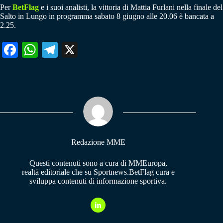
Per
BetFlag
e i suoi analisti, la vittoria di Mattia Furlani nella finale del
Salto in Lungo in programma sabato 8 giugno alle 20.06 è bancata a
2.25.
Fa
W
Te
X
ce
ha
le
bo
ts
gr
ok
A
a
pp
m
Redazione MME
Questi contenuti sono a cura di MMEuropa,
realtà editoriale che su Sportnews.BetFlag cura e
sviluppa contenuti di informazione sportiva.