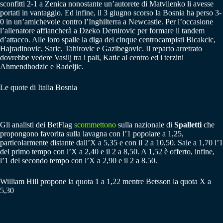
sconfitti 2-1 a Zenica nonostante un’autorete di Matviienko li avesse
portati in vantaggio. Ed infine, il 3 giugno scorso la Bosnia ha perso 3-
0 in un’amichevole contro l’Inghilterra a Newcastle. Per l’occasione
l’allenatore affiancherà a Dzeko Demirovic per formare il tandem
d’attacco. Alle loro spalle la diga dei cinque centrocampisti Bicakcic,
Hajradinovic, Saric, Tahirovic e Gazibegovic. Il reparto arretrato
dovrebbe vedere Vasilj tra i pali, Katic al centro ed i terzini
Ahmendhodzic e Radeljic.
Le quote di Italia Bosnia
Gli analisti dei BetFlag
scommettono
sulla nazionale di
Spalletti
che
propongono favorita sulla lavagna con l’1 popolare a 1,25,
particolarmente distante dall’X a 5,35 e con il 2 a 10,50. Sale a 1,70 l’1
del primo tempo con l’X a 2,40 e il 2 a 8,50. A 1,52 è offerto, infine,
l’1 del secondo tempo con l’X a 2,90 e il 2 a 8.50.
William Hill propone la quota 1 a 1,22 mentre Betsson la quota X a
5,30