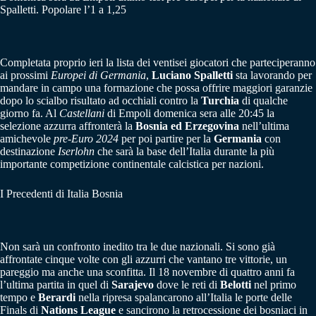
Spalletti. Popolare l’1 a 1,25
Completata proprio ieri la lista dei ventisei giocatori che parteciperanno
ai prossimi
Europei di Germania
,
Luciano Spalletti
sta lavorando per
mandare in campo una formazione che possa offrire maggiori garanzie
dopo lo scialbo risultato ad occhiali contro la
Turchia
di qualche
giorno fa. Al
Castellani
di Empoli domenica sera alle 20:45 la
selezione azzurra affronterà la
Bosnia ed Erzegovina
nell’ultima
amichevole
pre-Euro 2024
per poi partire per la
Germania
con
destinazione
Iserlohn
che sarà la base dell’Italia durante la più
importante competizione continentale calcistica per nazioni.
I Precedenti di Italia Bosnia
Non sarà un confronto inedito tra le due nazionali. Si sono già
affrontate cinque volte con gli azzurri che vantano tre vittorie, un
pareggio ma anche una sconfitta. Il 18 novembre di quattro anni fa
l’ultima partita in quel di
Sarajevo
dove le reti di
Belotti
nel primo
tempo e
Berardi
nella ripresa spalancarono all’Italia le porte delle
Finals di
Nations League
e sancirono la retrocessione dei bosniaci in