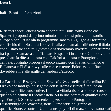
Lega B.
Italia Bosnia le formazioni
Riflettori accesi, questa volta ancor di più, sulla formazione che
Spalletti
proporrà dal primo minuto, ultimo test prima dell’esordio
europeo con l’
Albania
in programma sabato 15 giugno a Dortmund
con fischio d’inizio alle 21, dove l’Italia è chiamata a difendere il titolo
conquistato tre anni fa. Questa volta dovremmo rivedere Donnarumma
tra i pali e Scamacca ad affiancare Raspadori in attacco. Gatti dovrebbe
presidiare la difesa a destra con Calafori a sinistra e Buongiorno
centrale. Jorginho proporrà il gioco azzurro con Frattesi di fianco e
Bellanova e El Shaarawy sulle corsie esterne. Folorunsho, infine,
dovrebbe agire alle spalle del tandem d’attacco.
La
Bosnia ed Erzegovina
di
Savo Miloševìc
, nelle cui file milita Edin
Dzeko
che tanti gol ha segnato con la Roma e l’Inter, è reduce da
cinque sconfitte consecutive. L’ultima vittoria risale a ottobre scorso,
quando ha battuto il Liechtenstein 2-0 in una partita di qualificazione
agli Europei. Successivamente ha perso contro Portogallo,
Lussemburgo e Slovacchia, nelle ultime sfide del girone di
qualificazione, e contro l’Ucraina nel play-off di marzo, dove sono stati