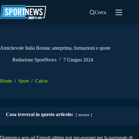
Salta
al
Cerca
contenuto
Amichevole Italia Bosnia: anteprima, formazioni e quote
Redazione SportNews
7 Giugno 2024
Home
/
Sport
/
Calcio
Cosa troverai in questo articolo:
mostra
Domenica sera ad Empoli ultimo test pre-europei per la nazionale di