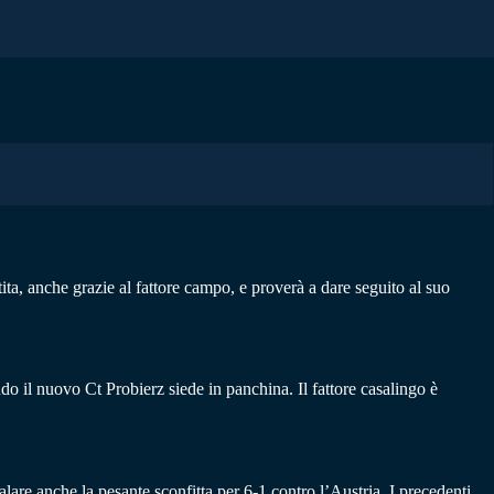
tita, anche grazie al fattore campo, e proverà a dare seguito al suo
ndo il nuovo Ct Probierz siede in panchina. Il fattore casalingo è
lare anche la pesante sconfitta per 6-1 contro l’Austria. I precedenti