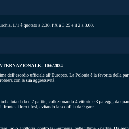
chia. L’1 è quotato a 2.30, l’X a 3.25 e il 2 a 3.00.
NTERNAZIONALE– 10/6/202
4
ima dell’esordio ufficiale all’Europeo. La Polonia è la favorita della par
obierz con la sua aggressività.
 imbattuta da ben 7 partite, collezionando 4 vittorie e 3 pareggi, da qua
 fronte ai loro tifosi, evitando la sconfitta da 9 gare.
re. Solo 1 vittoria, contro la Germania, nelle ultime 5 partite. Da segna