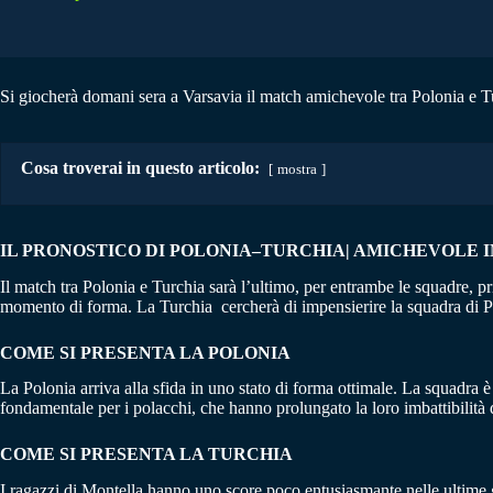
Si giocherà domani sera a Varsavia il match amichevole tra Polonia e Tur
Cosa troverai in questo articolo:
mostra
IL PRONOSTICO DI POLONIA–TURCHIA| AMICHEVOLE I
Il match tra Polonia e Turchia sarà l’ultimo, per entrambe le squadre, pr
momento di forma. La Turchia cercherà di impensierire la squadra di Pr
COME SI PRESENTA LA POLONIA
La Polonia arriva alla sfida in uno stato di forma ottimale. La squadra è
fondamentale per i polacchi, che hanno prolungato la loro imbattibilità di
COME SI PRESENTA LA TURCHIA
I ragazzi di Montella hanno uno score poco entusiasmante nelle ultime ga