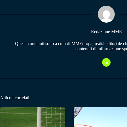
ok
A
a
pp
m
Redazione MME
Questi contenuti sono a cura di MMEuropa, realtà editoriale c
contenuti di informazione spo
Articoli correlati