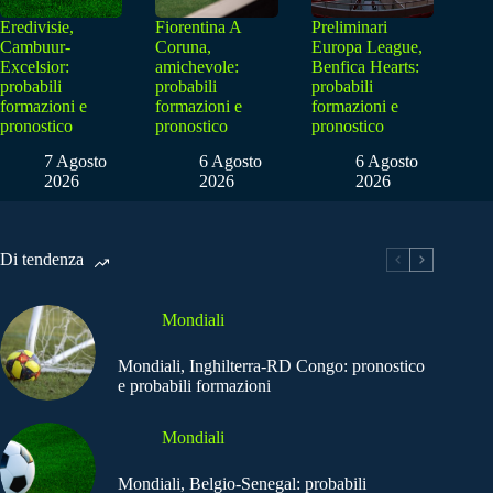
Eredivisie,
Fiorentina A
Preliminari
Cambuur-
Coruna,
Europa League,
Excelsior:
amichevole:
Benfica Hearts:
probabili
probabili
probabili
formazioni e
formazioni e
formazioni e
pronostico
pronostico
pronostico
7 Agosto
6 Agosto
6 Agosto
2026
2026
2026
Di tendenza
Mondiali
Mondiali, Inghilterra-RD Congo: pronostico
e probabili formazioni
Mondiali
Mondiali, Belgio-Senegal: probabili