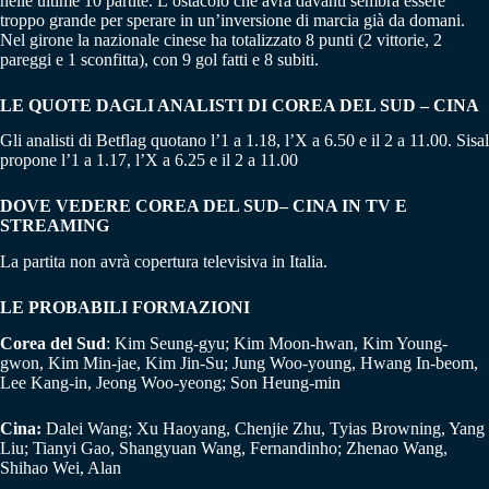
nelle ultime 10 partite. L’ostacolo che avrà davanti sembra essere
troppo grande per sperare in un’inversione di marcia già da domani.
Nel girone la nazionale cinese ha totalizzato 8 punti (2 vittorie, 2
pareggi e 1 sconfitta), con 9 gol fatti e 8 subiti.
LE QUOTE DAGLI ANALISTI DI COREA DEL SUD – CINA
Gli analisti di Betflag quotano l’1 a 1.18, l’X a 6.50 e il 2 a 11.00. Sisal
propone l’1 a 1.17, l’X a 6.25 e il 2 a 11.00
DOVE VEDERE COREA DEL SUD– CINA IN TV E
STREAMING
La partita non avrà copertura televisiva in Italia.
LE PROBABILI FORMAZIONI
Corea del Sud
: Kim Seung-gyu; Kim Moon-hwan, Kim Young-
gwon, Kim Min-jae, Kim Jin-Su; Jung Woo-young, Hwang In-beom,
Lee Kang-in, Jeong Woo-yeong; Son Heung-min
Cina:
Dalei Wang; Xu Haoyang, Chenjie Zhu, Tyias Browning, Yang
Liu; Tianyi Gao, Shangyuan Wang, Fernandinho; Zhenao Wang,
Shihao Wei, Alan