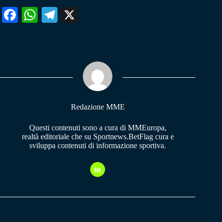
Fa
W
Te
X
ce
ha
le
bo
ts
gr
ok
A
a
pp
m
Redazione MME
Questi contenuti sono a cura di MMEuropa,
realtà editoriale che su Sportnews.BetFlag cura e
sviluppa contenuti di informazione sportiva.