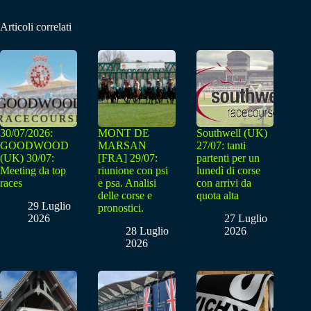
Articoli correlati
30/07/2026:
MONT DE
Southwell (UK)
GOODWOOD
MARSAN
27/07: tanti
(UK) 30/07:
[FRA] 29/07:
partenti per un
Meeting da top
riunione con psi
lunedì di corse
races
e psa. Analisi
con arrivi da
delle corse e
quota alta
29 Luglio
pronostici.
2026
27 Luglio
28 Luglio
2026
2026