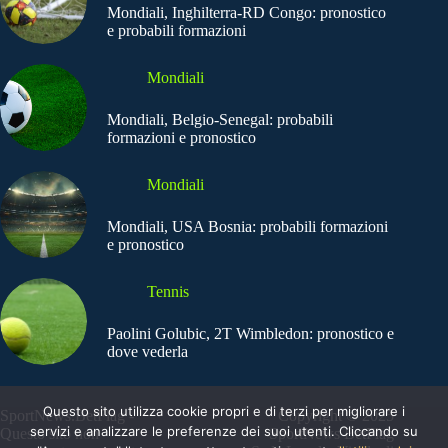
Mondiali, Inghilterra-RD Congo: pronostico
e probabili formazioni
Mondiali
Mondiali, Belgio-Senegal: probabili
formazioni e pronostico
Mondiali
Mondiali, USA Bosnia: probabili formazioni
e pronostico
Tennis
Paolini Golubic, 2T Wimbledon: pronostico e
dove vederla
Questo sito utilizza cookie propri e di terzi per migliorare i
SportNews.BetFlag -
Copyright © 2025
servizi e analizzare le preferenze dei suoi utenti. Cliccando su
Questo sito non
SportNews BetFlag