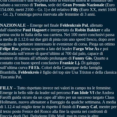
Una conferma e una sorpresa sono in estrema sintesi le risultanze del
sabato a successo di
Torino,
sede del
Gran Premio Nazionale
(Euro
154.000, metri 2100 – Gr. 1) e del relativo
Filly
(Euro XX, metri 1600
– Gr. 2), l’omologa prova riservata alle femmine di 3 anni.
NAZIONALE
– Emerge nel finale
Feldenkrais Pal
, allenato
dall’olandese
Paul Hagoort
e interpretato da
Robin
Bakker
e alla
prima uscita in Italia della sua carriera. Nei 100 metri conclusivi passa
a media di 1.12.6 sui due giri di pista con uno speed fresco, dopo aver
seguito da spettatore interessato le evenienze di corsa. Piega un ottimo
Felipe Roc
, prima scoperto a lato del leader
Fargo Wise As
e poi
battistrada sull’errore di quest’ultimo ai 700 dal palo, capace di
resistere di misura all’affondo prolungato di
Funny Gio.
Quarto a
contatto con buon speed conclusivo
Frankie Lj.
Di galoppo
sull’ultima curva
Fil Ek
. Colori della Camargue della famiglia
Brambilla,
Feldenkreis
è figlio del top sire Usa Trixton e della classica
Tuscania Pal.
FILLY
– Tutto rispettato invece nei valori in campo tra le femmine.
Emerge in bello stile da leader sul percorso
Fan Idole Vf
che Andrea
Farolfi guida sicuro da un capo all’altro per un successo targato Claus
Hollmann, nuovo allenatore a Bareggio da qualche settimana. A media
di 1.12.4 sul miglio tiene in rispetto il finish di
Francy
Caf
, mentre per
il terzo posto Fenice del Ronco alla fine la spunta nei confronti di
Freccia degli Dei. Deludente Filly Mail, mai in corsa le altre.