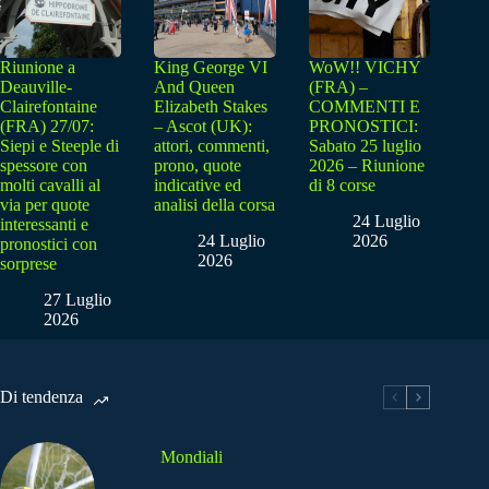
Riunione a
King George VI
WoW!! VICHY
Deauville-
And Queen
(FRA) –
Clairefontaine
Elizabeth Stakes
COMMENTI E
(FRA) 27/07:
– Ascot (UK):
PRONOSTICI:
Siepi e Steeple di
attori, commenti,
Sabato 25 luglio
spessore con
prono, quote
2026 – Riunione
molti cavalli al
indicative ed
di 8 corse
via per quote
analisi della corsa
24 Luglio
interessanti e
24 Luglio
2026
pronostici con
2026
sorprese
27 Luglio
2026
Di tendenza
Mondiali