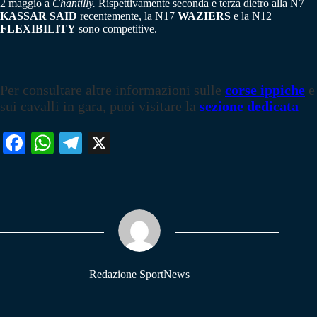
2 maggio a
Chantilly.
Rispettivamente seconda e terza dietro alla N7
KASSAR SAID
recentemente, la N17
WAZIERS
e la N12
FLEXIBILITY
sono competitive.
Per consultare altre informazioni sulle
corse ippiche
e
sui cavalli in gara, puoi visitare la
sezione dedicata
Fa
W
Te
X
ce
ha
le
bo
ts
gr
ok
A
a
pp
m
Redazione SportNews