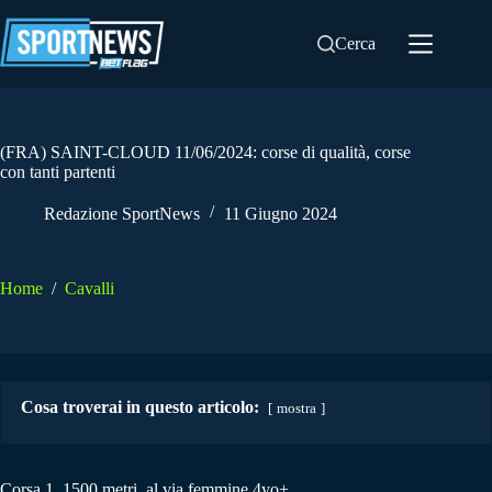
Salta
al
Cerca
contenuto
(FRA) SAINT-CLOUD 11/06/2024: corse di qualità, corse
con tanti partenti
Redazione SportNews
11 Giugno 2024
Home
/
Cavalli
Cosa troverai in questo articolo:
mostra
Corsa 1. 1500 metri, al via femmine 4yo+.