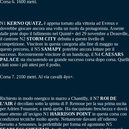
Corsa 6. 1600 metri.
N1
KERNO QUATZ,
è appena tornato alla vittoria ad Evreux e
dovrebbe giocare ancora una volta un ruolo da protagonista. Assente
dalle piste dopo il fallimento nel Quinté+ del 29 novembre a Deauville,
il castrone N2
STORM CITY
debutta a questo livello di
competizione. Vincitore in questa categoria alla fine di maggio su
questo percorso, il N5
SAMAPY
potrebbe ancora lottare per il
successo. Recentemente vincitore di un handicap, il N4
CAESARS
PALACE
sta riscuotendo un grande successo corsa dopo corsa. Quelli
citati sono i più attesi per il podio.
Corsa 7. 2100 metri. Al via cavalli 4yo+.
Richiesto in modo energico in marzo a Chantilly, il N7
ROI DE
L’AIR
è decollato sotto la spinta di P. Remoue per la sua prima uscita
per Adrien Fouassier, a metà aprile. Ha riacquistato freschezza e dovrà
stare attento all’arcigno N1
HARRISON POINT
in questa corsa con
condizioni tecniche molto aperte. Nettamente davanti all’odierno
favorito a Senonnes, la perfettibile per forma ed agonismo N5