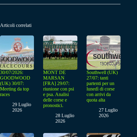
Articoli correlati
30/07/2026:
MONT DE
Southwell (UK)
GOODWOOD
MARSAN
27/07: tanti
(UK) 30/07:
[FRA] 29/07:
partenti per un
Meeting da top
riunione con psi
lunedì di corse
races
e psa. Analisi
con arrivi da
delle corse e
quota alta
29 Luglio
pronostici.
2026
27 Luglio
28 Luglio
2026
2026