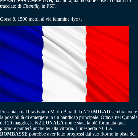
FEARLESS CHEETAH,
da allora, ha messo le cose in chiaro sul
tracciato di
Chantilly
in PSF.
Corsa 8. 1500 metri, al via femmine 4yo+.
Presentata dal bravissimo Mario Baratti, la N10
MILAD
sembra avere
la possibilità di emergere in un handicap principale. Ottava nel Quinté+
del 20 maggio, la N2
LUNALA
non è stata la più fortunata quel
giorno e punterà anche lei alla vittoria. L’inesperta N6 LA
BOMBASSE
potrebbe aver fatto progressi dal suo ritorno in pista del