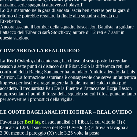
massima serie spagnola attraverso i playoff.
Lo 0 a maturato nella gara di andata lascia ben sperare per la gara di
ritorno che potrebbe regalare la finale alla squadra allenata da
Etxeberria.
Ancora assente il bomber della squadra basca, Jon Bautista, a guidare
l’attacco dell’Eibar ci sarà Stoichkov, autore di 12 reti e 7 assit in
questa stagione.
COME ARRIVA LA REAL OVIEDO
La
Real Oviedo,
dal canto suo, ha chiuso al sesto posto la regular
season a sette punti di distacco dall’Eibar. Solo la differenza reti, nei
confronti della Racing Santander ha premiato l’unidic allenato da Luis
Carrion. La formazione asturiana è consapevole che serve un’autentica
impresa per iuscire a raggiungere la finale, ma nel calcio tutto può
accadere. Il trequartista Pau De la Fuente e l’attaccante Borja Baston
rappresentano i punti di forza della squadra su cui i tifosi puntano tanto
per sovvertire i pronostici della vigilia.
LE QUOTE DAGLI ANALISTI DI EIBAR – REAL OVIEDO
Favorita per
BetFlag
e i suoi analisti è l’Eibar, la cui vittoria (1) è
bancata a 1.90, il successo del Real Oviedo (2) si trova a lavagna a
3.90, mentre il pareggio (X) vale 3.25 volte la posta.