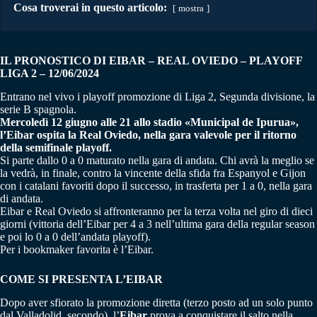
Cosa troverai in questo articolo:
mostra
IL PRONOSTICO DI EIBAR – REAL OVIEDO – PLAYOFF
LIGA 2 – 12/06/2024
Entrano nel vivo i playoff promozione di Liga 2, Segunda divisione, la
serie B spagnola.
Mercoledì 12 giugno alle 21 allo stadio «Municipal de Ipurua»,
l’Eibar ospita la Real Oviedo, nella gara valevole per il ritorno
della semifinale playoff.
Si parte dallo 0 a 0 maturato nella gara di andata. Chi avrà la meglio se
la vedrà, in finale, contro la vincente della sfida fra Espanyol e Gijon
con i catalani favoriti dopo il successo, in trasferta per 1 a 0, nella gara
di andata.
Eibar e Real Oviedo si affronteranno per la terza volta nel giro di dieci
giorni (vittoria dell’Eibar per 4 a 3 nell’ultima gara della regular season
e poi lo 0 a 0 dell’andata playoff).
Per i bookmaker favorita è l’Eibar.
COME SI PRESENTA L’EIBAR
Dopo aver sfiorato la promozione diretta (terzo posto ad un solo punto
dal Valladolid, secondo), l’
Eibar
prova a conquistare il salto nella