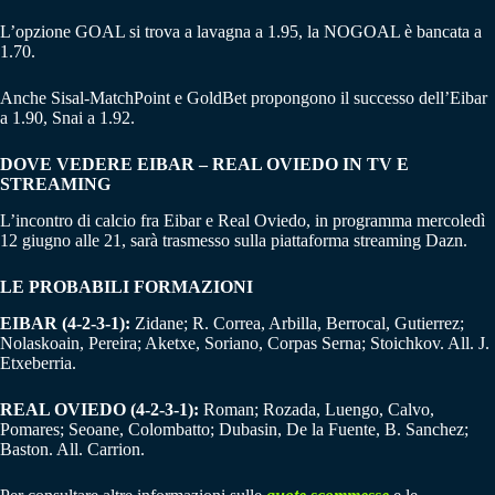
L’opzione GOAL si trova a lavagna a 1.95, la NOGOAL è bancata a
1.70.
Anche Sisal-MatchPoint e GoldBet propongono il successo dell’Eibar
a 1.90, Snai a 1.92.
DOVE VEDERE EIBAR – REAL OVIEDO IN TV E
STREAMING
L’incontro di calcio fra Eibar e Real Oviedo, in programma mercoledì
12 giugno alle 21, sarà trasmesso sulla piattaforma streaming Dazn.
LE PROBABILI FORMAZIONI
EIBAR (4-2-3-1):
Zidane; R. Correa, Arbilla, Berrocal, Gutierrez;
Nolaskoain, Pereira; Aketxe, Soriano, Corpas Serna; Stoichkov. All. J.
Etxeberria.
REAL OVIEDO (4-2-3-1):
Roman; Rozada, Luengo, Calvo,
Pomares; Seoane, Colombatto; Dubasin, De la Fuente, B. Sanchez;
Baston. All. Carrion.