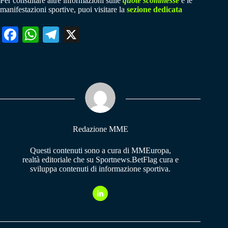
Per consultare altre informazioni sulle
quote scommesse
e le
manifestazioni sportive, puoi visitare la
sezione dedicata
Fa
W
Te
X
ce
ha
le
bo
ts
gr
ok
A
a
pp
m
Redazione MME
Questi contenuti sono a cura di MMEuropa,
realtà editoriale che su Sportnews.BetFlag cura e
sviluppa contenuti di informazione sportiva.