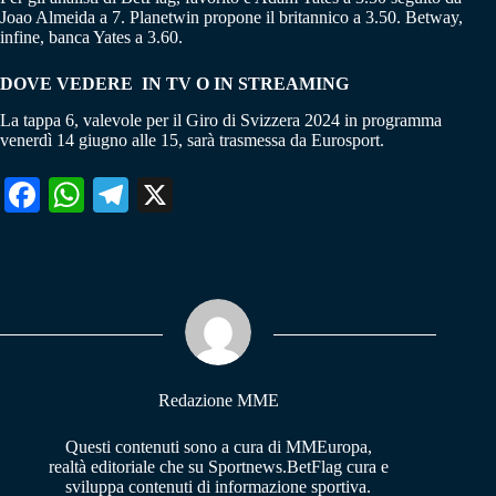
Joao Almeida a 7. Planetwin propone il britannico a 3.50. Betway,
infine, banca Yates a 3.60.
DOVE VEDERE IN TV O IN STREAMING
La tappa 6, valevole per il Giro di Svizzera 2024 in programma
venerdì 14 giugno alle 15, sarà trasmessa da Eurosport.
Fa
W
Te
X
ce
ha
le
bo
ts
gr
ok
A
a
pp
m
Redazione MME
Questi contenuti sono a cura di MMEuropa,
realtà editoriale che su Sportnews.BetFlag cura e
sviluppa contenuti di informazione sportiva.