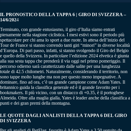
IL PRONOSTICO DELLA TAPPA 6 | GIRO DI SVIZZERA –
14/6/202
4
Terminato, con grande entusiasmo, il giro d’Italia siamo entrati
pienamente nella stagione ciclistica. I mesi estivi sono il periodo più
spettacolare per chi ama lo sport a due ruote. In attesa dell’inizio del
Tour de France si stanno correndo tanti giri “minori” in diverse località
d’Europa. Di pari passo, infatti, si stanno svolgendo il Giro del Belgio
e quello della Svizzera. In particolare l’edizione 2024 elvetica è giunta
alla sua sesta tappa che prenderà il via oggi nel primo pomeriggio. Il
percorso odierno sarà caratterizzato dalle salite per una lunghezza
totale di 42.5 chilometri. Naturalmente, considerando il territorio, non
sono tappe molto lunghe ma non per questo meno impegnative. A
dominare, fino ad ora, c’è un grande campione come Adam Yates. Il
britannico guida la classifica generale ed è il grande favorito per i
bookmakers. Il più vicino, con un distacco di +0.35, è il portoghese
Almeida. Oltre alla maglia gialla, Yates è leader anche della classifica a
punti e dei gran premi della montagna.
LE QUOTE DAGLI ANALISTI DELLA TAPPA 6 DEL GIRO
DI SVIZZERA
Per gli analisti di BetFlag, favorito è Adam Yates a 3.50 seguito da